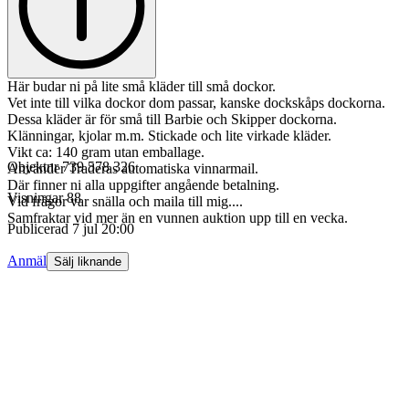
Här budar ni på lite små kläder till små dockor.
Vet inte till vilka dockor dom passar, kanske dockskåps dockorna.
Dessa kläder är för små till Barbie och Skipper dockorna.
Klänningar, kjolar m.m. Stickade och lite virkade kläder.
Vikt ca: 140 gram utan emballage.
Objektnr
739 578 326
Använder Traderas automatiska vinnarmail.
Där finner ni alla uppgifter angående betalning.
Visningar
88
Vid frågor var snälla och maila till mig....
Samfraktar vid mer än en vunnen auktion upp till en vecka.
Publicerad
7 jul 20:00
Anmäl
Sälj liknande