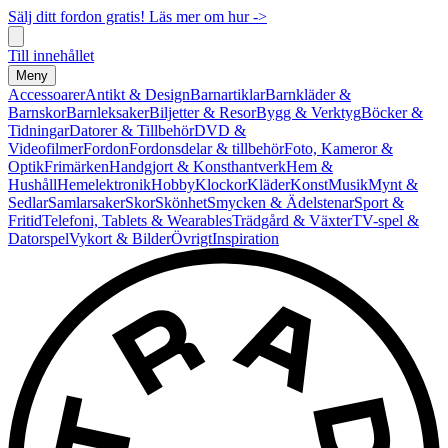
Sälj ditt fordon gratis! Läs mer om hur ->
Till innehållet
Meny
Accessoarer
Antikt & Design
Barnartiklar
Barnkläder &
Barnskor
Barnleksaker
Biljetter & Resor
Bygg & Verktyg
Böcker &
Tidningar
Datorer & Tillbehör
DVD &
Videofilmer
Fordon
Fordonsdelar & tillbehör
Foto, Kameror &
Optik
Frimärken
Handgjort & Konsthantverk
Hem &
Hushåll
Hemelektronik
Hobby
Klockor
Kläder
Konst
Musik
Mynt &
Sedlar
Samlarsaker
Skor
Skönhet
Smycken & Ädelstenar
Sport &
Fritid
Telefoni, Tablets & Wearables
Trädgård & Växter
TV-spel &
Datorspel
Vykort & Bilder
Övrigt
Inspiration