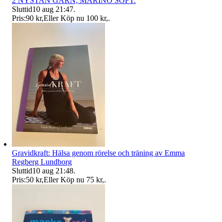
2 NYSTAN GARN, MARINO SOFT.
Sluttid
10 aug 21:47
.
Pris:
90 kr
,
Eller Köp nu
100 kr
,
.
Gravidkraft: Hälsa genom rörelse och träning av Emma
Regberg Lundborg
Sluttid
10 aug 21:48
.
Pris:
50 kr
,
Eller Köp nu
75 kr
,
.