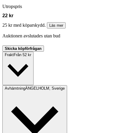
Utropspris
22 kr
25 kr med köparskydd.
Läs mer
Auktionen avslutades utan bud
Skicka köpförfrågan
Frakt
Från 52 kr
Avhämtning
ÄNGELHOLM, Sverige