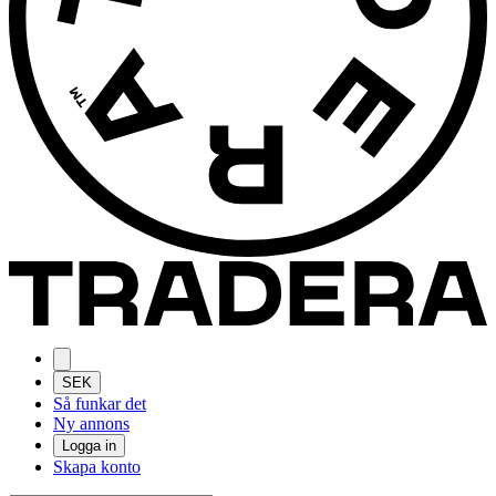
SEK
Så funkar det
Ny annons
Logga in
Skapa konto