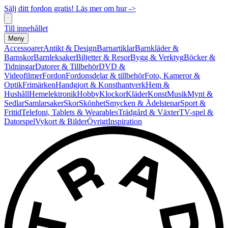
Sälj ditt fordon gratis! Läs mer om hur ->
Till innehållet
Meny
Accessoarer
Antikt & Design
Barnartiklar
Barnkläder &
Barnskor
Barnleksaker
Biljetter & Resor
Bygg & Verktyg
Böcker &
Tidningar
Datorer & Tillbehör
DVD &
Videofilmer
Fordon
Fordonsdelar & tillbehör
Foto, Kameror &
Optik
Frimärken
Handgjort & Konsthantverk
Hem &
Hushåll
Hemelektronik
Hobby
Klockor
Kläder
Konst
Musik
Mynt &
Sedlar
Samlarsaker
Skor
Skönhet
Smycken & Ädelstenar
Sport &
Fritid
Telefoni, Tablets & Wearables
Trädgård & Växter
TV-spel &
Datorspel
Vykort & Bilder
Övrigt
Inspiration