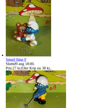
Smurf figur F
Sluttid
9 aug 18:00
.
Pris:
27 kr
,
Eller Köp nu
38 kr
,
.