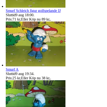
Smurf Schleich figur golfspelande IJ
Sluttid
9 aug 18:00
.
Pris:
71 kr
,
Eller Köp nu
89 kr
,
.
Smurf A
Sluttid
9 aug 19:34
.
Pris:
25 kr
,
Eller Köp nu
38 kr
,
.