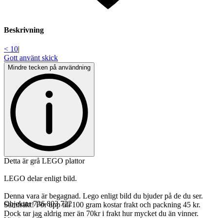
Beskrivning
< 10
|
Gott använt skick
Mindre tecken på användning
Detta är grå LEGO plattor
LEGO delar enligt bild.
Denna vara är begagnad. Lego enligt bild du bjuder på de du ser.
Objektnr
736 803 722
Samfrakt! För upp till 100 gram kostar frakt och packning 45 kr.
Dock tar jag aldrig mer än 70kr i frakt hur mycket du än vinner.