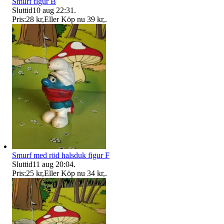
Smurf figur B
Sluttid
10 aug 22:31
.
Pris:
28 kr
,
Eller Köp nu
39 kr
,
.
Smurf med röd halsduk figur F
Sluttid
11 aug 20:04
.
Pris:
25 kr
,
Eller Köp nu
34 kr
,
.