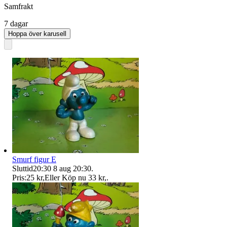
Samfrakt
7 dagar
Hoppa över karusell
Smurf figur E
Sluttid
20:30
8 aug 20:30
.
Pris:
25 kr
,
Eller Köp nu
33 kr
,
.