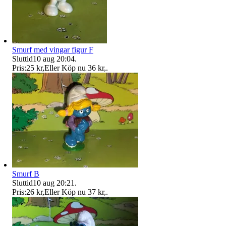
Smurf med vingar figur F
Sluttid
10 aug 20:04
.
Pris:
25 kr
,
Eller Köp nu
36 kr
,
.
Smurf B
Sluttid
10 aug 20:21
.
Pris:
26 kr
,
Eller Köp nu
37 kr
,
.