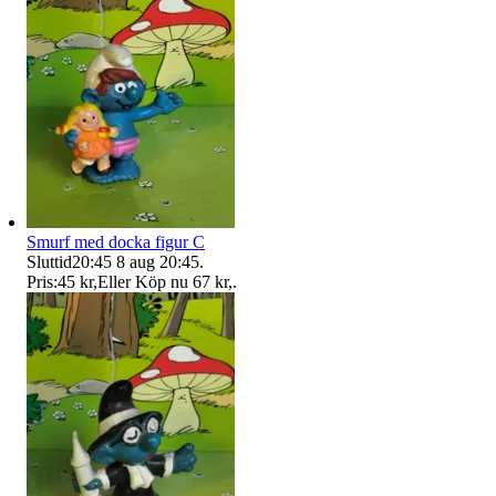
Smurf med docka figur C
Sluttid
20:45
8 aug 20:45
.
Pris:
45 kr
,
Eller Köp nu
67 kr
,
.