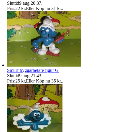
Sluttid
9 aug 20:37
.
Pris:
22 kr
,
Eller Köp nu
31 kr
,
.
Smurf byggarbetare figur G
Sluttid
9 aug 21:43
.
Pris:
25 kr
,
Eller Köp nu
35 kr
,
.