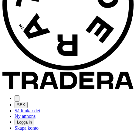
SEK
Så funkar det
Ny annons
Logga in
Skapa konto