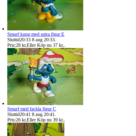
Smurf kung med spira figur E
Sluttid
20:33
8 aug 20:33
.
Pris:
28 kr
,
Eller Köp nu
37 kr
,
.
Smurf med fackla figur C
Sluttid
20:41
8 aug 20:41
.
Pris:
26 kr
,
Eller Köp nu
39 kr
,
.