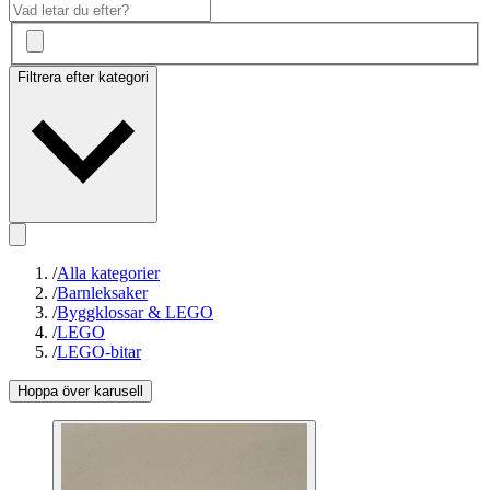
Filtrera efter kategori
/
Alla kategorier
/
Barnleksaker
/
Byggklossar & LEGO
/
LEGO
/
LEGO-bitar
Hoppa över karusell