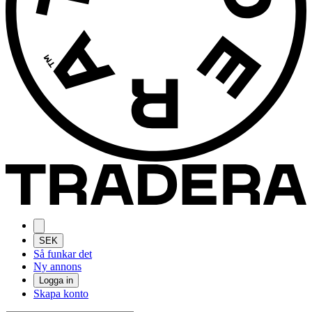
SEK
Så funkar det
Ny annons
Logga in
Skapa konto