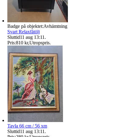
Badge på objektet:
Avhämtning
Svart Relaxfåtölj
Sluttid
11 aug 13:11
.
Pris:
810 kr
,
Utropspris
.
Tavla 66 cm / 56 xm
Sluttid
11 aug 13:11
.
Pris:
280 kr
,
Utropspris
.