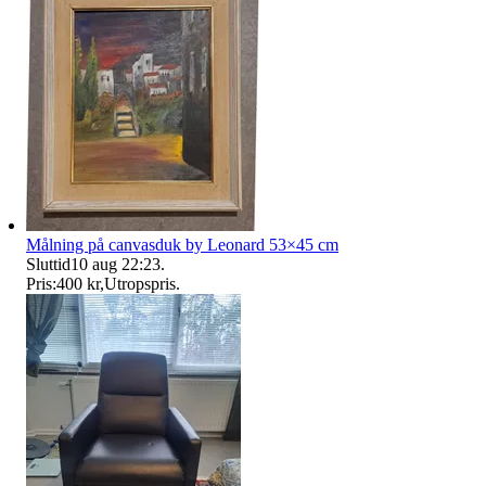
Målning på canvasduk by Leonard 53×45 cm
Sluttid
10 aug 22:23
.
Pris:
400 kr
,
Utropspris
.