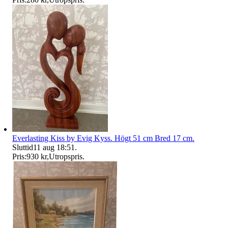
Everlasting Kiss by Evig Kyss. Högt 51 cm Bred 17 cm.
Sluttid
11 aug 18:51
.
Pris:
930 kr
,
Utropspris
.