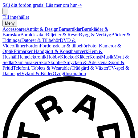
Sälj ditt fordon gratis! Läs mer om hur ->
Till innehållet
Meny
Accessoarer
Antikt & Design
Barnartiklar
Barnkläder &
Barnskor
Barnleksaker
Biljetter & Resor
Bygg & Verktyg
Böcker &
Tidningar
Datorer & Tillbehör
DVD &
Videofilmer
Fordon
Fordonsdelar & tillbehör
Foto, Kameror &
Optik
Frimärken
Handgjort & Konsthantverk
Hem &
Hushåll
Hemelektronik
Hobby
Klockor
Kläder
Konst
Musik
Mynt &
Sedlar
Samlarsaker
Skor
Skönhet
Smycken & Ädelstenar
Sport &
Fritid
Telefoni, Tablets & Wearables
Trädgård & Växter
TV-spel &
Datorspel
Vykort & Bilder
Övrigt
Inspiration