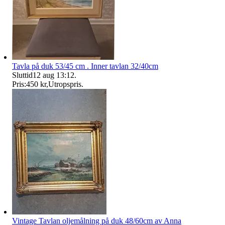
Tavla på duk 53/45 cm . Inner tavlan 32/40cm
Sluttid
12 aug 13:12
.
Pris:
450 kr
,
Utropspris
.
Vintage Tavlan oljemålning på duk 48/60cm av Anna