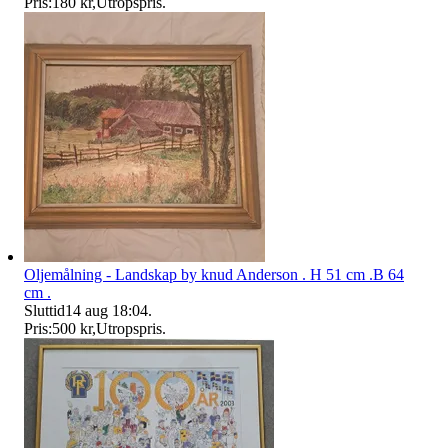
Pris:
180 kr
,
Utropspris
.
Oljemålning - Landskap by knud Anderson . H 51 cm .B 64
cm .
Sluttid
14 aug 18:04
.
Pris:
500 kr
,
Utropspris
.