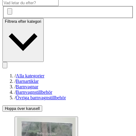
Filtrera efter kategori
/
Alla kategorier
/
Barnartiklar
/
Barnvagnar
/
Barnvagnstillbehör
/
Övriga barnvagnstillbehör
Hoppa över karusell