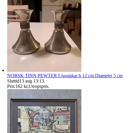
NORSK TINN PEWTER Ljusstakar h 12 cm Diameter 5 cm
Sluttid
13 aug 13:13
.
Pris:
162 kr
,
Utropspris
.