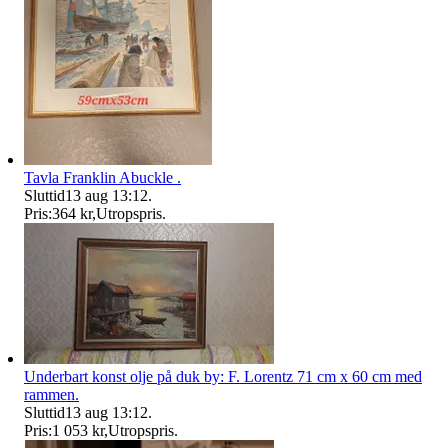
Tavla Franklin Abuckle .
Sluttid
13 aug 13:12
.
Pris:
364 kr
,
Utropspris
.
Underbart konst olje på duk by: F. Lorentz 71 cm x 60 cm med
rammen.
Sluttid
13 aug 13:12
.
Pris:
1 053 kr
,
Utropspris
.