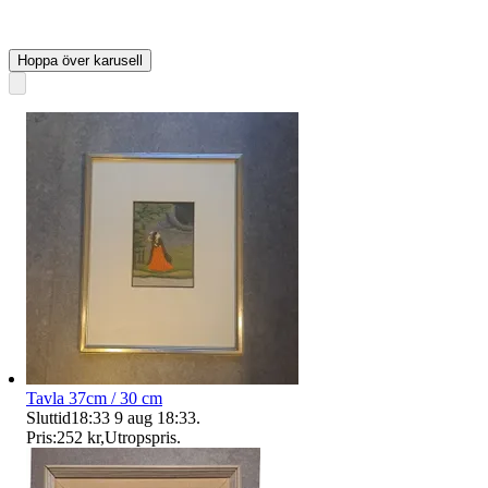
Hoppa över karusell
Tavla 37cm / 30 cm
Sluttid
18:33
9 aug 18:33
.
Pris:
252 kr
,
Utropspris
.