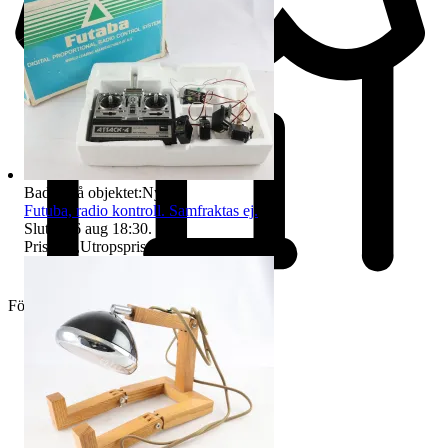
Badge på objektet:
Ny
Futuba, radio kontroll. Samfraktas ej.
Sluttid
16 aug 18:30
.
Pris:
1 kr
,
Utropspris
.
Företag