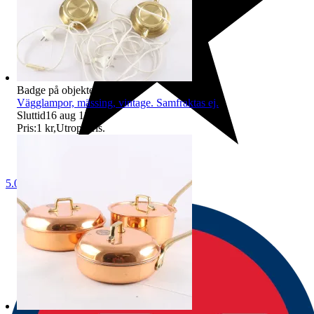
Badge på objektet:
Ny
Vägglampor, mässing, vintage. Samfraktas ej.
Sluttid
16 aug 18:48
.
Pris:
1 kr
,
Utropspris
.
5.0