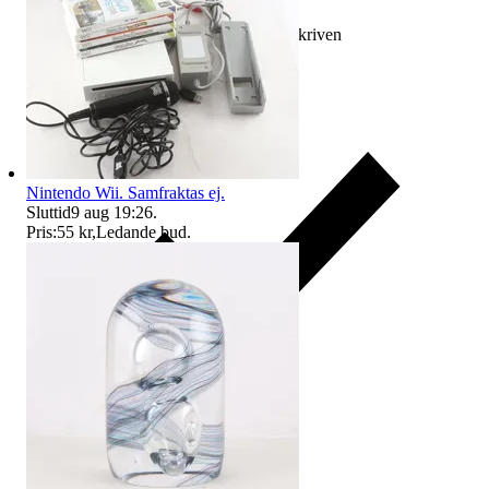
Ersättning om varan inte är som beskriven
Nintendo Wii. Samfraktas ej.
Sluttid
9 aug 19:26
.
Pris:
55 kr
,
Ledande bud
.
Ersättning om du inte får din vara