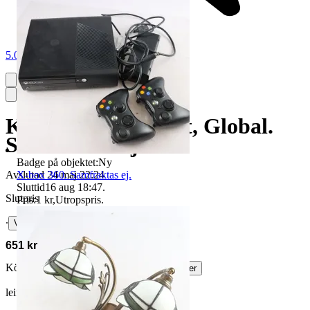
5.0
Knivställ & knivlist, Global.
Samfraktas ej
Badge på objektet:
Ny
X-box 360. Samfraktas ej.
Avslutad
24 maj 22:24
Sluttid
16 aug 18:47
.
Slutpris
Pris:
1 kr
,
Utropspris
.
∙
Visa bud
651 kr
Köparskydd är valfritt hos företag.
Läs mer
leif_nordlund vann auktionen