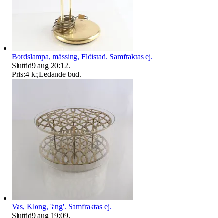
Bordslampa, mässing, Flöistad. Samfraktas ej.
Sluttid
9 aug 20:12
.
Pris:
4 kr
,
Ledande bud
.
Vas, Klong, 'äng'. Samfraktas ej.
Sluttid
9 aug 19:09
.