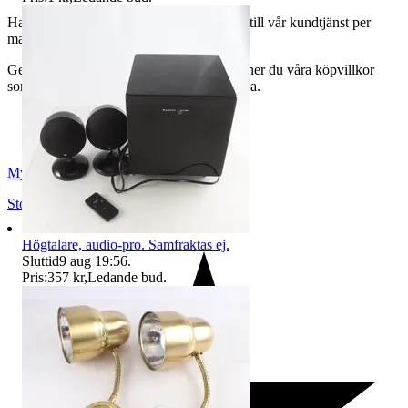
Har du frågor eller funderingar hör av dig till vår kundtjänst per
mail:
webbshop@myrorna.se
.
Genom att buda på våra annonser godkänner du våra köpvillkor
som du hittar på vår infosida här på Tradera.
Myrorna
Stockholm
,
Sverige
Högtalare, audio-pro. Samfraktas ej.
Sluttid
9 aug 19:56
.
Pris:
357 kr
,
Ledande bud
.