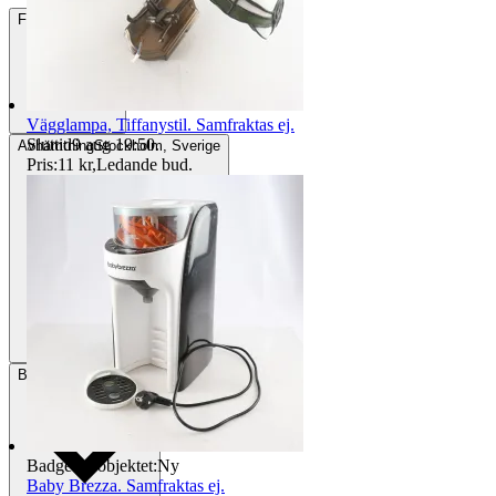
Frakt
84 kr DSV
Vägglampa, Tiffanystil. Samfraktas ej.
Sluttid
9 aug 19:50
.
Avhämtning
Stockholm, Sverige
Pris:
11 kr
,
Ledande bud
.
Betalning
Via Tradera
Badge på objektet:
Ny
Baby Brezza. Samfraktas ej.