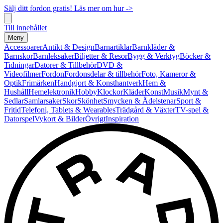
Sälj ditt fordon gratis! Läs mer om hur ->
Till innehållet
Meny
Accessoarer
Antikt & Design
Barnartiklar
Barnkläder &
Barnskor
Barnleksaker
Biljetter & Resor
Bygg & Verktyg
Böcker &
Tidningar
Datorer & Tillbehör
DVD &
Videofilmer
Fordon
Fordonsdelar & tillbehör
Foto, Kameror &
Optik
Frimärken
Handgjort & Konsthantverk
Hem &
Hushåll
Hemelektronik
Hobby
Klockor
Kläder
Konst
Musik
Mynt &
Sedlar
Samlarsaker
Skor
Skönhet
Smycken & Ädelstenar
Sport &
Fritid
Telefoni, Tablets & Wearables
Trädgård & Växter
TV-spel &
Datorspel
Vykort & Bilder
Övrigt
Inspiration