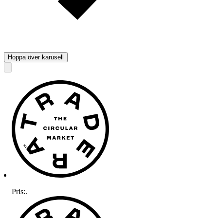
Hoppa över karusell
Pris:
.