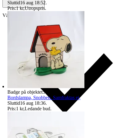
Sluttid
16 aug 18:52
.
Pris:
1 kr
,
Utropspris
.
Välj till köparskydd
Badge på objektet:
Ny
Bordslampa, Snobben. Samfraktas ej.
Sluttid
16 aug 18:36
.
Pris:
1 kr
,
Ledande bud
.