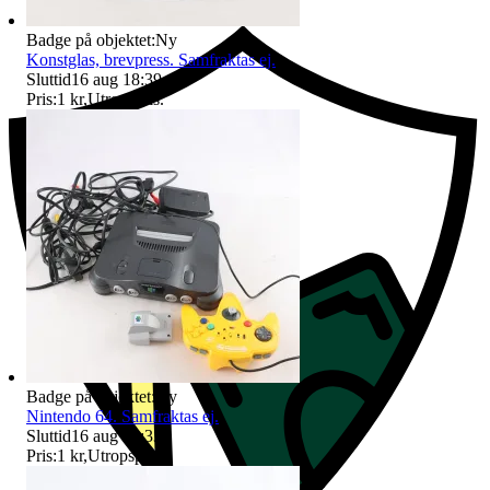
Badge på objektet:
Ny
Konstglas, brevpress. Samfraktas ej.
Sluttid
16 aug 18:39
.
Pris:
1 kr
,
Utropspris
.
Badge på objektet:
Ny
Nintendo 64. Samfraktas ej.
Sluttid
16 aug 18:33
.
Pris:
1 kr
,
Utropspris
.