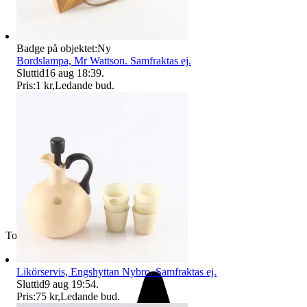
Badge på objektet:
Ny
Bordslampa, Mr Wattson. Samfraktas ej.
Sluttid
16 aug 18:39
.
Pris:
1 kr
,
Ledande bud
.
Toppsäljare
Likörservis, Engshyttan Nybro. Samfraktas ej.
Sluttid
9 aug 19:54
.
Pris:
75 kr
,
Ledande bud
.