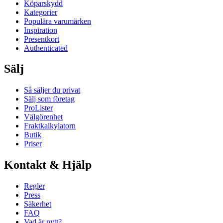
Köparskydd
Kategorier
Populära varumärken
Inspiration
Presentkort
Authenticated
Sälj
Så säljer du privat
Sälj som företag
ProLister
Välgörenhet
Fraktkalkylatorn
Butik
Priser
Kontakt & Hjälp
Regler
Press
Säkerhet
FAQ
Vad är nytt?