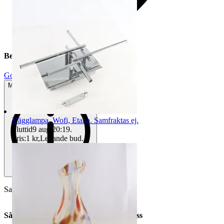
Beskrivning
Gott använt skick
Mindre tecken på användning
Vägglampa, Wofi, Etana. Samfraktas ej.
Sluttid
9 aug 20:19
.
Pris:
1 kr
,
Ledande bud
.
Samfraktas ej.
Så här går det till när du handlar hos oss