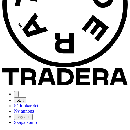
SEK
Så funkar det
Ny annons
Logga in
Skapa konto