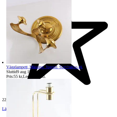
Vägglampett, Mässing, Jugend. Samfraktas ej.
Sluttid
9 aug 19:25
.
Pris:
55 kr
,
Ledande bud
.
229 511 omdömen
Läs omdömen
Följ