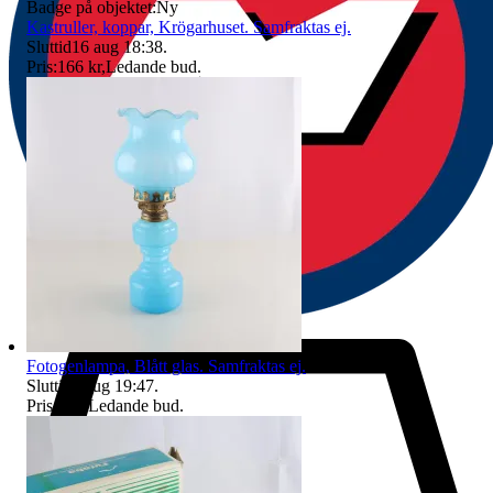
Badge på objektet:
Ny
Kastruller, koppar, Krögarhuset. Samfraktas ej.
Sluttid
16 aug 18:38
.
Pris:
166 kr
,
Ledande bud
.
Fotogenlampa, Blått glas. Samfraktas ej.
Sluttid
9 aug 19:47
.
Pris:
1 kr
,
Ledande bud
.