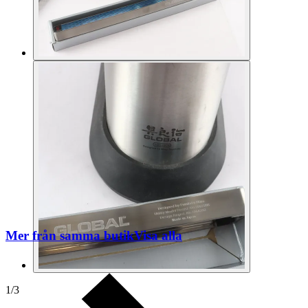
Mer från samma butik
Visa alla
1
/
3