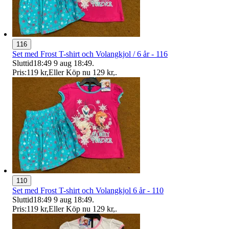
116
Set med Frost T-shirt och Volangkjol / 6 år - 116
Sluttid
18:49
9 aug 18:49
.
Pris:
119 kr
,
Eller Köp nu
129 kr
,
.
110
Set med Frost T-shirt och Volangkjol 6 år - 110
Sluttid
18:49
9 aug 18:49
.
Pris:
119 kr
,
Eller Köp nu
129 kr
,
.