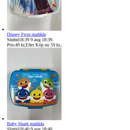
Disney Frost matlåda
Sluttid
18:39
9 aug 18:39
.
Pris:
49 kr
,
Eller Köp nu
59 kr
,
.
Baby Shark matlåda
Sluttid
18:40
9 aug 18:40
.