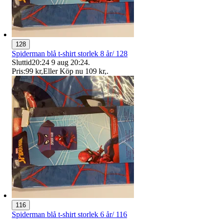
128
Spiderman blå t-shirt storlek 8 år/ 128
Sluttid
20:24
9 aug 20:24
.
Pris:
99 kr
,
Eller Köp nu
109 kr
,
.
116
Spiderman blå t-shirt storlek 6 år/ 116