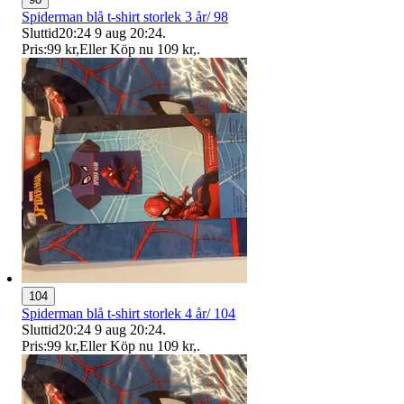
Spiderman blå t-shirt storlek 3 år/ 98
Sluttid
20:24
9 aug 20:24
.
Pris:
99 kr
,
Eller Köp nu
109 kr
,
.
104
Spiderman blå t-shirt storlek 4 år/ 104
Sluttid
20:24
9 aug 20:24
.
Pris:
99 kr
,
Eller Köp nu
109 kr
,
.