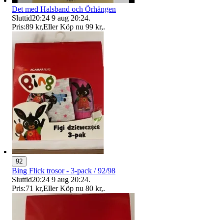
Det med Halsband och Örhängen
Sluttid
20:24
9 aug 20:24
.
Pris:
89 kr
,
Eller Köp nu
99 kr
,
.
92
Bing Flick trosor - 3-pack / 92/98
Sluttid
20:24
9 aug 20:24
.
Pris:
71 kr
,
Eller Köp nu
80 kr
,
.