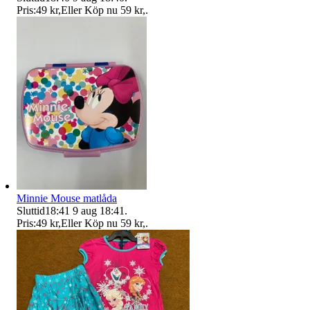
Pris:
49 kr
,
Eller Köp nu
59 kr
,
.
Minnie Mouse matlåda
Sluttid
18:41
9 aug 18:41
.
Pris:
49 kr
,
Eller Köp nu
59 kr
,
.