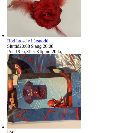
Röd brosch/ hårsnodd
Sluttid
20:08
9 aug 20:08
.
Pris:
19 kr
,
Eller Köp nu
20 kr
,
.
98