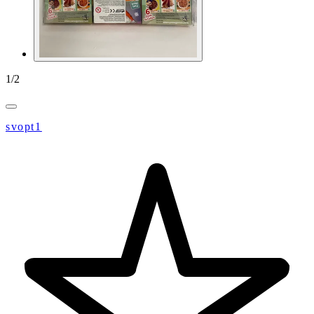
1
/
2
svopt1