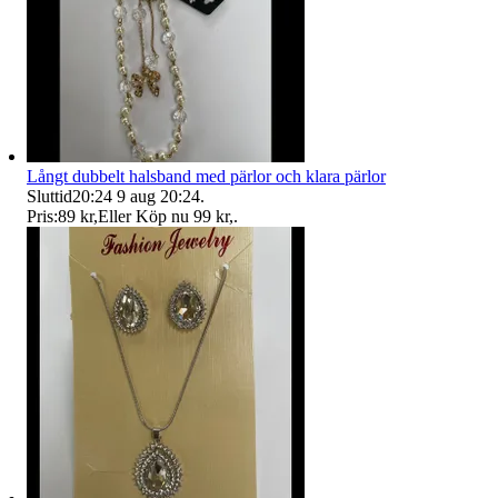
Långt dubbelt halsband med pärlor och klara pärlor
Sluttid
20:24
9 aug 20:24
.
Pris:
89 kr
,
Eller Köp nu
99 kr
,
.