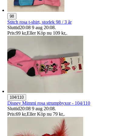
98
Stitch rosa t-shirt, storlek 98 / 3 år
Sluttid
20:08
9 aug 20:08
.
Pris:
99 kr
,
Eller Köp nu
109 kr
,
.
104/110
Disney Mimmi rosa strumpbyxor - 104/110
Sluttid
20:08
9 aug 20:08
.
Pris:
69 kr
,
Eller Köp nu
79 kr
,
.