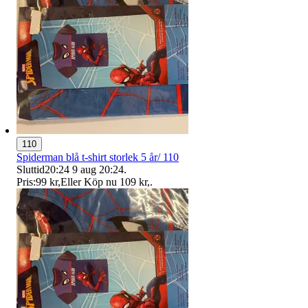
110
Spiderman blå t-shirt storlek 5 år/ 110
Sluttid
20:24
9 aug 20:24
.
Pris:
99 kr
,
Eller Köp nu
109 kr
,
.