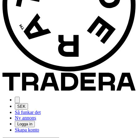
SEK
Så funkar det
Ny annons
Logga in
Skapa konto