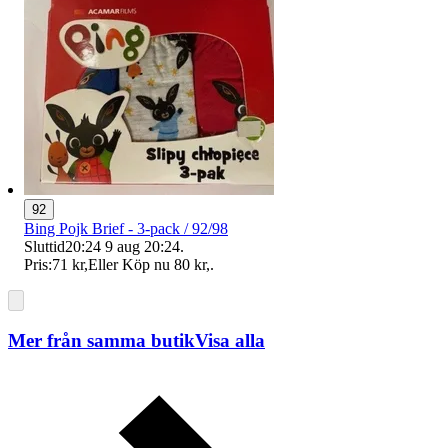
92
Bing Pojk Brief - 3-pack / 92/98
Sluttid
20:24
9 aug 20:24
.
Pris:
71 kr
,
Eller Köp nu
80 kr
,
.
Mer från samma butik
Visa alla