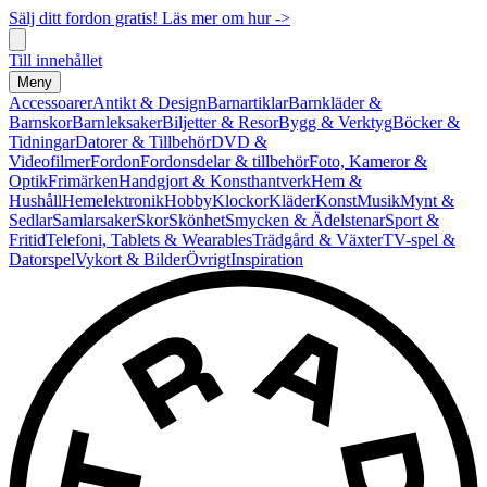
Sälj ditt fordon gratis! Läs mer om hur ->
Till innehållet
Meny
Accessoarer
Antikt & Design
Barnartiklar
Barnkläder &
Barnskor
Barnleksaker
Biljetter & Resor
Bygg & Verktyg
Böcker &
Tidningar
Datorer & Tillbehör
DVD &
Videofilmer
Fordon
Fordonsdelar & tillbehör
Foto, Kameror &
Optik
Frimärken
Handgjort & Konsthantverk
Hem &
Hushåll
Hemelektronik
Hobby
Klockor
Kläder
Konst
Musik
Mynt &
Sedlar
Samlarsaker
Skor
Skönhet
Smycken & Ädelstenar
Sport &
Fritid
Telefoni, Tablets & Wearables
Trädgård & Växter
TV-spel &
Datorspel
Vykort & Bilder
Övrigt
Inspiration