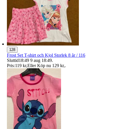
128
Frost Set T-shirt och Kjol Storlek 8 år / 116
Sluttid
18:49
9 aug 18:49
.
Pris:
119 kr
,
Eller Köp nu
129 kr
,
.