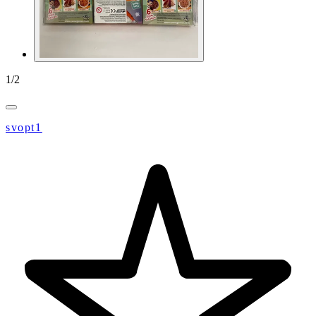
1
/
2
svopt1