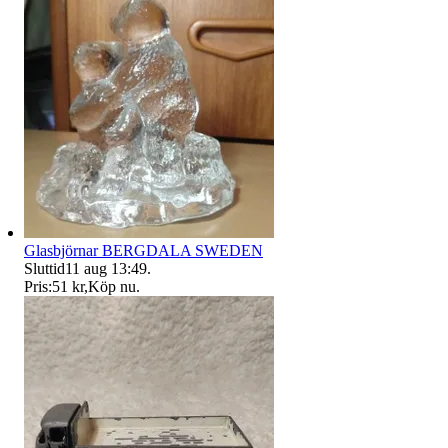
Glasbjörnar BERGDALA SWEDEN
Sluttid
11 aug 13:49
.
Pris:
51 kr
,
Köp nu
.