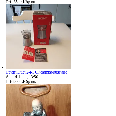
Pris:
35 kr
,
Köp nu
.
Patent Duet 2-i-1 Oljelampa/ljusstake
Sluttid
11 aug 13:50
.
Pris:
99 kr
,
Köp nu
.