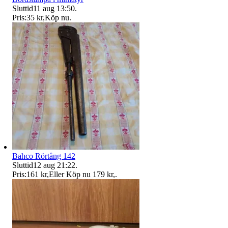
Sluttid
11 aug 13:50
.
Pris:
35 kr
,
Köp nu
.
Bahco Rörtång 142
Sluttid
12 aug 21:22
.
Pris:
161 kr
,
Eller Köp nu
179 kr
,
.