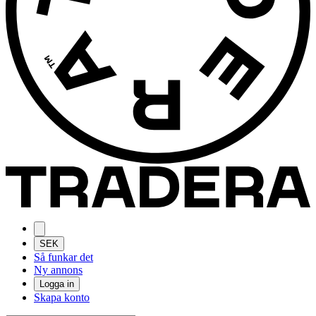
SEK
Så funkar det
Ny annons
Logga in
Skapa konto