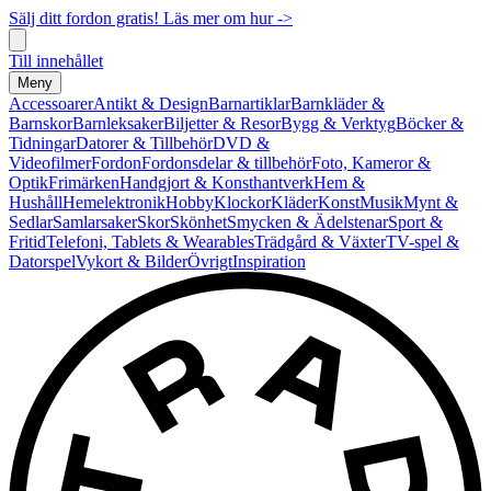
Sälj ditt fordon gratis! Läs mer om hur ->
Till innehållet
Meny
Accessoarer
Antikt & Design
Barnartiklar
Barnkläder &
Barnskor
Barnleksaker
Biljetter & Resor
Bygg & Verktyg
Böcker &
Tidningar
Datorer & Tillbehör
DVD &
Videofilmer
Fordon
Fordonsdelar & tillbehör
Foto, Kameror &
Optik
Frimärken
Handgjort & Konsthantverk
Hem &
Hushåll
Hemelektronik
Hobby
Klockor
Kläder
Konst
Musik
Mynt &
Sedlar
Samlarsaker
Skor
Skönhet
Smycken & Ädelstenar
Sport &
Fritid
Telefoni, Tablets & Wearables
Trädgård & Växter
TV-spel &
Datorspel
Vykort & Bilder
Övrigt
Inspiration