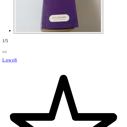
1
/
5
Lowe8