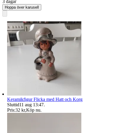
3 dagar
Hoppa över karusell
Keramikfigur Flicka med Hatt och Korg
Sluttid
11 aug 13:47
.
Pris:
32 kr
,
Köp nu
.