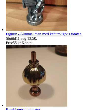
Figurin - Gammal man med katt troligtvis tomten
Sluttid
11 aug 13:50
.
Pris:
55 kr
,
Köp nu
.
Bordslampa i miniatyr