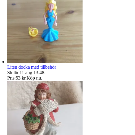
Liten docka med tillbehör
Sluttid
11 aug 13:48
.
Pris:
53 kr
,
Köp nu
.