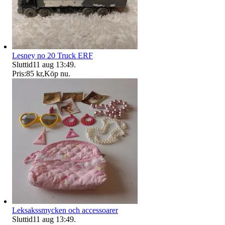
Lesney no 20 Truck ERF
Sluttid
11 aug 13:49
.
Pris:
85 kr
,
Köp nu
.
Leksakssmycken och accessoarer
Sluttid
11 aug 13:49
.