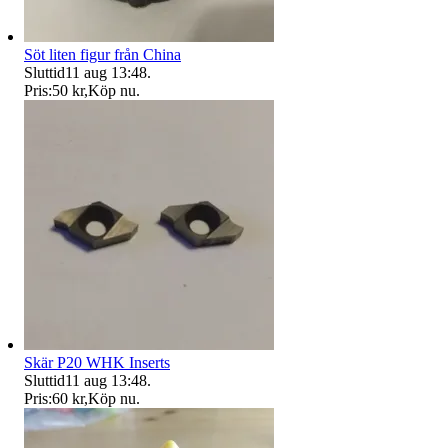
Söt liten figur från China
Sluttid
11 aug 13:48
.
Pris:
50 kr
,
Köp nu
.
Skär P20 WHK Inserts
Sluttid
11 aug 13:48
.
Pris:
60 kr
,
Köp nu
.