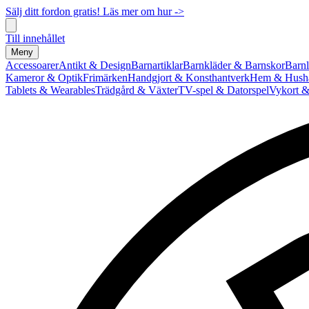
Sälj ditt fordon gratis! Läs mer om hur ->
Till innehållet
Meny
Accessoarer
Antikt & Design
Barnartiklar
Barnkläder & Barnskor
Barnl
Kameror & Optik
Frimärken
Handgjort & Konsthantverk
Hem & Hushå
Tablets & Wearables
Trädgård & Växter
TV-spel & Datorspel
Vykort &