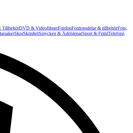
 Tillbehör
DVD & Videofilmer
Fordon
Fordonsdelar & tillbehör
Foto,
arsaker
Skor
Skönhet
Smycken & Ädelstenar
Sport & Fritid
Telefoni,