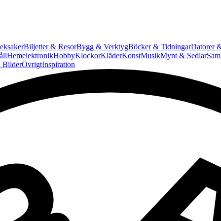
eksaker
Biljetter & Resor
Bygg & Verktyg
Böcker & Tidningar
Datorer &
ll
Hemelektronik
Hobby
Klockor
Kläder
Konst
Musik
Mynt & Sedlar
Saml
 Bilder
Övrigt
Inspiration