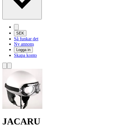
SEK
Så funkar det
Ny annons
Logga in
Skapa konto
JACARU