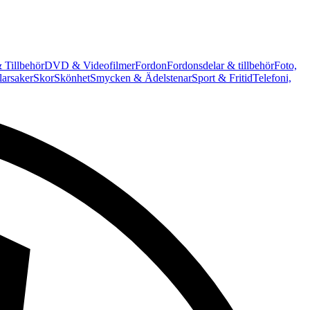
 Tillbehör
DVD & Videofilmer
Fordon
Fordonsdelar & tillbehör
Foto,
arsaker
Skor
Skönhet
Smycken & Ädelstenar
Sport & Fritid
Telefoni,