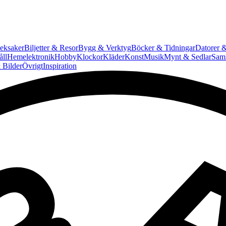
eksaker
Biljetter & Resor
Bygg & Verktyg
Böcker & Tidningar
Datorer &
ll
Hemelektronik
Hobby
Klockor
Kläder
Konst
Musik
Mynt & Sedlar
Saml
 Bilder
Övrigt
Inspiration