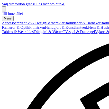
Sälj ditt fordon gratis! Läs mer om hur ->
Till innehållet
Meny
Accessoarer
Antikt & Design
Barnartiklar
Barnkläder & Barnskor
Barnl
Kameror & Optik
Frimärken
Handgjort & Konsthantverk
Hem & Hushå
Tablets & Wearables
Trädgård & Växter
TV-spel & Datorspel
Vykort &