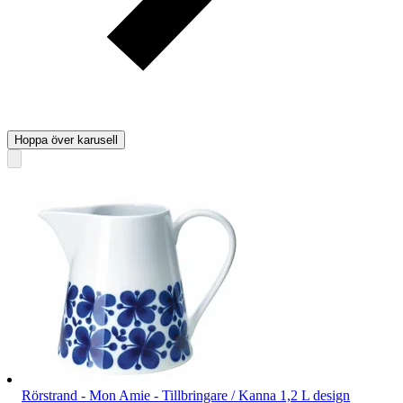
Hoppa över karusell
Rörstrand - Mon Amie - Tillbringare / Kanna 1,2 L design