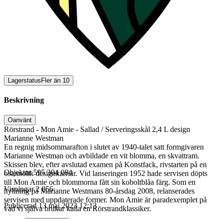
Lagerstatus
Fler än 10
Beskrivning
Oanvänt
Rörstrand - Mon Amie - Sallad / Serveringsskål 2,4 L design
Marianne Westman
En regnig midsommarafton i slutet av 1940-talet satt formgivaren
Marianne Westman och avbildade en vit blomma, en skvattram.
Skissen blev, efter avslutad examen på Konstfack, rivstarten på en
Objektnr
595 304 084
osannolik designkarriär. Vid lanseringen 1952 hade servisen döpts
till Mon Amie och blommorna fått sin koboltblåa färg. Som en
Visningar
2 856
hyllning på Marianne Westmans 80-årsdag 2008, relanserades
servisen med uppdaterade former. Mon Amie är paradexemplet på
Publicerad
13 maj 2023 12:13
vad vi själva brukar kalla en Rörstrandklassiker.