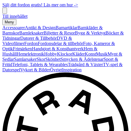
Sälj ditt fordon gratis! Läs mer om hur ->
Till innehållet
Meny
Accessoarer
Antikt & Design
Barnartiklar
Barnkläder &
Barnskor
Barnleksaker
Biljetter & Resor
Bygg & Verktyg
Böcker &
Tidningar
Datorer & Tillbehör
DVD &
Videofilmer
Fordon
Fordonsdelar & tillbehör
Foto, Kameror &
Optik
Frimärken
Handgjort & Konsthantverk
Hem &
Hushåll
Hemelektronik
Hobby
Klockor
Kläder
Konst
Musik
Mynt &
Sedlar
Samlarsaker
Skor
Skönhet
Smycken & Ädelstenar
Sport &
Fritid
Telefoni, Tablets & Wearables
Trädgård & Växter
TV-spel &
Datorspel
Vykort & Bilder
Övrigt
Inspiration