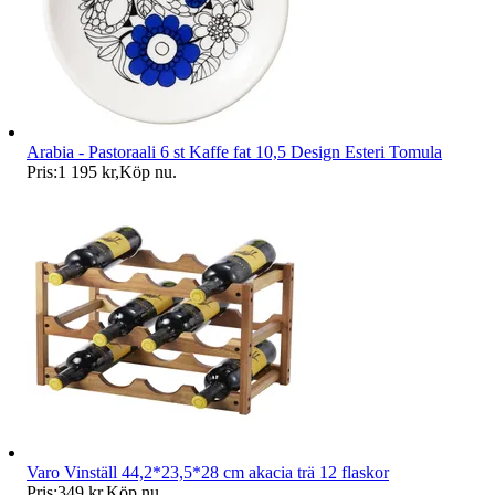
Arabia - Pastoraali 6 st Kaffe fat 10,5 Design Esteri Tomula
Pris:
1 195 kr
,
Köp nu
.
Varo Vinställ 44,2*23,5*28 cm akacia trä 12 flaskor
Pris:
349 kr
,
Köp nu
.