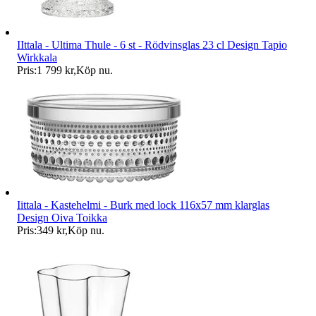
IIttala - Ultima Thule - 6 st - Rödvinsglas 23 cl Design Tapio
Wirkkala
Pris:
1 799 kr
,
Köp nu
.
Iittala - Kastehelmi - Burk med lock 116x57 mm klarglas
Design Oiva Toikka
Pris:
349 kr
,
Köp nu
.