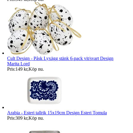
Cult Design - Påsk Lyxägg stänk 6-pack vit/svart Design
Marita Lord
Pris:
149 kr
,
Köp nu
.
Arabia - Esteri tallrik 15x19cm Design Esteri Tomula
Pris:
309 kr
,
Köp nu
.