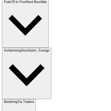
Frakt
79 kr PostNord Brevlåda
Avhämtning
Stockholm, Sverige
Betalning
Via Tradera