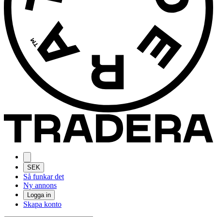
SEK
Så funkar det
Ny annons
Logga in
Skapa konto