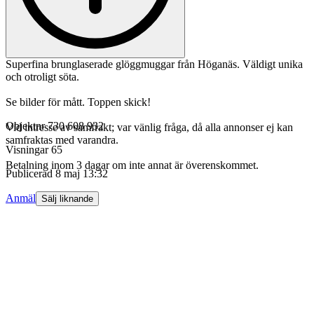
Superfina brunglaserade glöggmuggar från Höganäs. Väldigt unika
och otroligt söta.
Se bilder för mått. Toppen skick!
Objektnr
730 608 932
Vid intresse av samfrakt; var vänlig fråga, då alla annonser ej kan
samfraktas med varandra.
Visningar
65
Betalning inom 3 dagar om inte annat är överenskommet.
Publicerad
8 maj 13:32
Anmäl
Sälj liknande