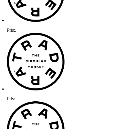
Pris:
.
Pris:
.