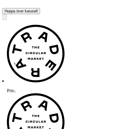
Hoppa över karusell
Pris:
.