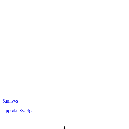
Sannyys
Uppsala
,
Sverige