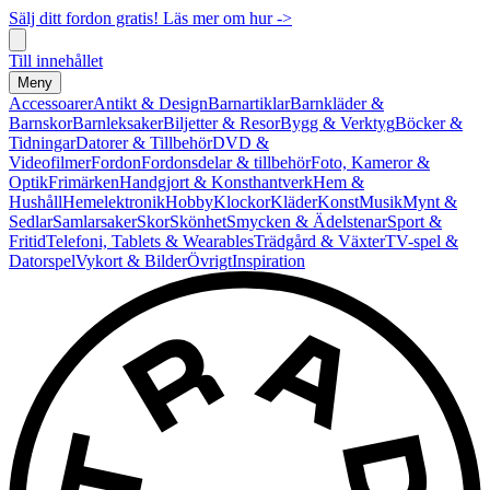
Sälj ditt fordon gratis! Läs mer om hur ->
Till innehållet
Meny
Accessoarer
Antikt & Design
Barnartiklar
Barnkläder &
Barnskor
Barnleksaker
Biljetter & Resor
Bygg & Verktyg
Böcker &
Tidningar
Datorer & Tillbehör
DVD &
Videofilmer
Fordon
Fordonsdelar & tillbehör
Foto, Kameror &
Optik
Frimärken
Handgjort & Konsthantverk
Hem &
Hushåll
Hemelektronik
Hobby
Klockor
Kläder
Konst
Musik
Mynt &
Sedlar
Samlarsaker
Skor
Skönhet
Smycken & Ädelstenar
Sport &
Fritid
Telefoni, Tablets & Wearables
Trädgård & Växter
TV-spel &
Datorspel
Vykort & Bilder
Övrigt
Inspiration