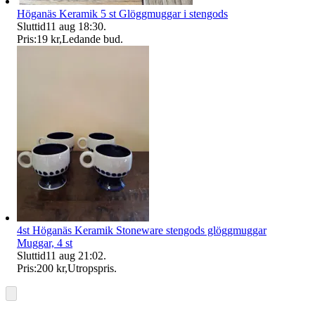
Höganäs Keramik 5 st Glöggmuggar i stengods
Sluttid
11 aug 18:30
.
Pris:
19 kr
,
Ledande bud
.
4st Höganäs Keramik Stoneware stengods glöggmuggar
Muggar, 4 st
Sluttid
11 aug 21:02
.
Pris:
200 kr
,
Utropspris
.