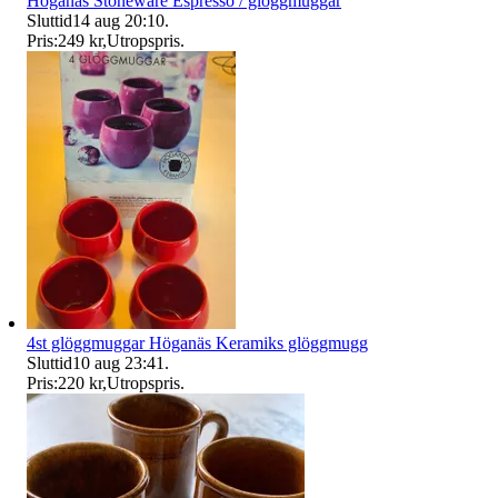
Höganäs Stoneware Espresso / glöggmuggar
Sluttid
14 aug 20:10
.
Pris:
249 kr
,
Utropspris
.
4st glöggmuggar Höganäs Keramiks glöggmugg
Sluttid
10 aug 23:41
.
Pris:
220 kr
,
Utropspris
.