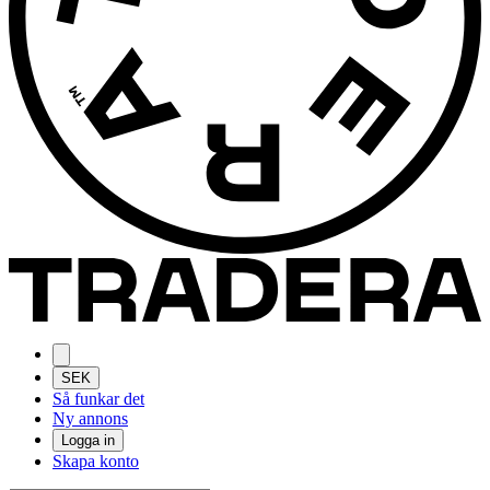
SEK
Så funkar det
Ny annons
Logga in
Skapa konto