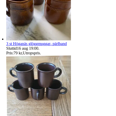
3 st Höganäs glöggmuggar- pärlband
Sluttid
16 aug 19:00
.
Pris:
79 kr
,
Utropspris
.