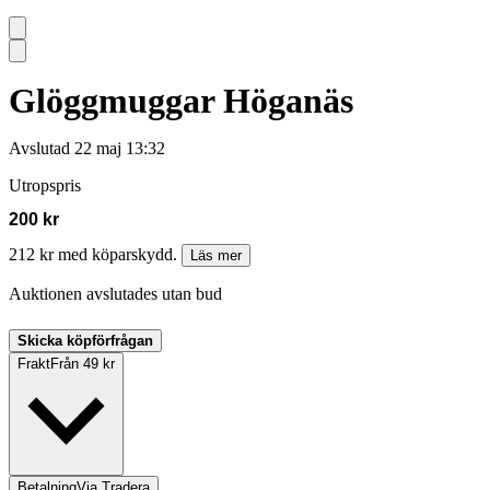
Glöggmuggar Höganäs
Avslutad
22 maj 13:32
Utropspris
200 kr
212 kr med köparskydd.
Läs mer
Auktionen avslutades utan bud
Skicka köpförfrågan
Frakt
Från 49 kr
Betalning
Via Tradera