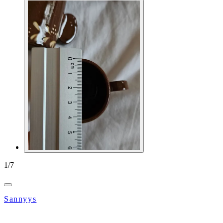
1
/
7
Sannyys