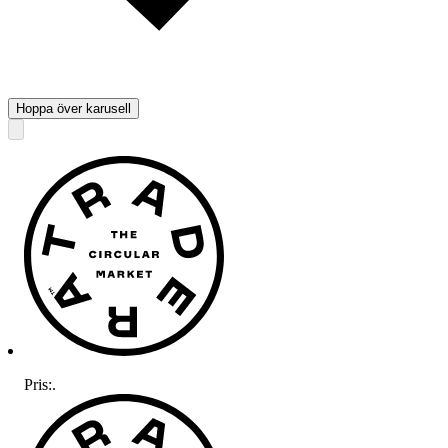
Hoppa över karusell
Pris:
.