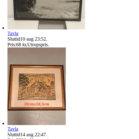
Tavla
Sluttid
10 aug 23:52
.
Pris:
68 kr
,
Utropspris
.
Tavla
Sluttid
14 aug 22:47
.