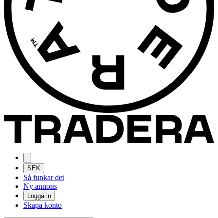
SEK
Så funkar det
Ny annons
Logga in
Skapa konto