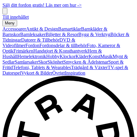
Sälj ditt fordon gratis! Läs mer om hur ->
Till innehållet
Meny
Accessoarer
Antikt & Design
Barnartiklar
Barnkläder &
Barnskor
Barnleksaker
Biljetter & Resor
Bygg & Verktyg
Böcker &
Tidningar
Datorer & Tillbehör
DVD &
Videofilmer
Fordon
Fordonsdelar & tillbehör
Foto, Kameror &
Optik
Frimärken
Handgjort & Konsthantverk
Hem &
Hushåll
Hemelektronik
Hobby
Klockor
Kläder
Konst
Musik
Mynt &
Sedlar
Samlarsaker
Skor
Skönhet
Smycken & Ädelstenar
Sport &
Fritid
Telefoni, Tablets & Wearables
Trädgård & Växter
TV-spel &
Datorspel
Vykort & Bilder
Övrigt
Inspiration