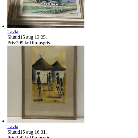
Tavla
Sluttid
15 aug 13:25
.
Pris:
299 kr
,
Utropspris
.
Tavla
Sluttid
15 aug 16:31
.
Pris:
150 kr
,
Utropspris
.