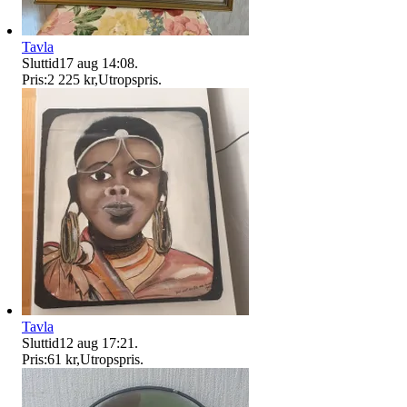
Tavla
Sluttid
17 aug 14:08
.
Pris:
2 225 kr
,
Utropspris
.
Tavla
Sluttid
12 aug 17:21
.
Pris:
61 kr
,
Utropspris
.