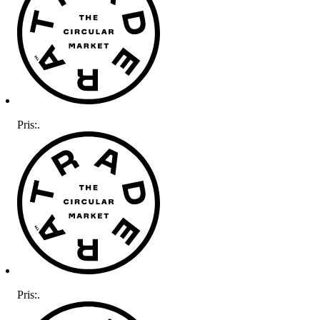
Pris:
.
Pris:
.