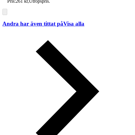
Pris:
261 kr
,
Utropspris
.
Andra har även tittat på
Visa alla