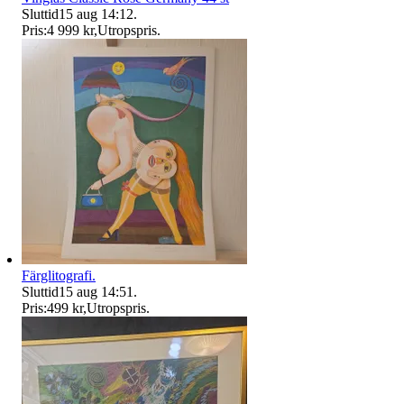
Sluttid
15 aug 14:12
.
Pris:
4 999 kr
,
Utropspris
.
Färglitografi.
Sluttid
15 aug 14:51
.
Pris:
499 kr
,
Utropspris
.