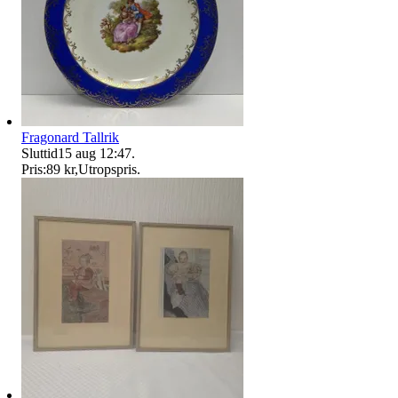
Fragonard Tallrik
Sluttid
15 aug 12:47
.
Pris:
89 kr
,
Utropspris
.