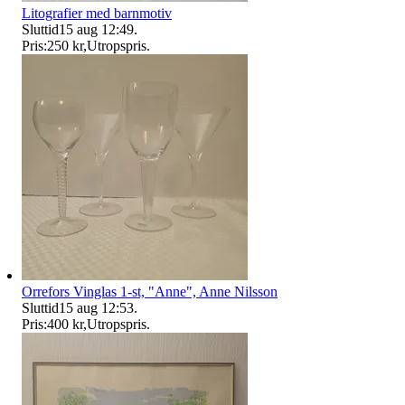
Litografier med barnmotiv
Sluttid
15 aug 12:49
.
Pris:
250 kr
,
Utropspris
.
Orrefors Vinglas 1-st, "Anne", Anne Nilsson
Sluttid
15 aug 12:53
.
Pris:
400 kr
,
Utropspris
.