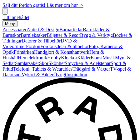
Sälj ditt fordon gratis! Läs mer om hur ->
Till innehållet
Meny
Accessoarer
Antikt & Design
Barnartiklar
Barnkläder &
Barnskor
Barnleksaker
Biljetter & Resor
Bygg & Verktyg
Böcker &
Tidningar
Datorer & Tillbehör
DVD &
Videofilmer
Fordon
Fordonsdelar & tillbehör
Foto, Kameror &
Optik
Frimärken
Handgjort & Konsthantverk
Hem &
Hushåll
Hemelektronik
Hobby
Klockor
Kläder
Konst
Musik
Mynt &
Sedlar
Samlarsaker
Skor
Skönhet
Smycken & Ädelstenar
Sport &
Fritid
Telefoni, Tablets & Wearables
Trädgård & Växter
TV-spel &
Datorspel
Vykort & Bilder
Övrigt
Inspiration