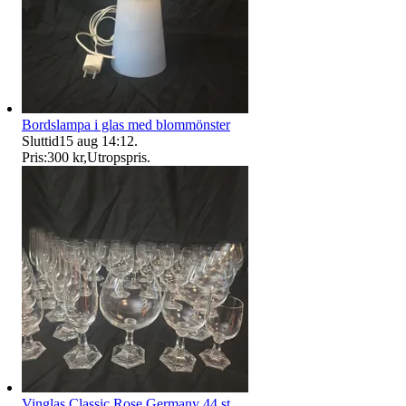
Bordslampa i glas med blommönster
Sluttid
15 aug 14:12
.
Pris:
300 kr
,
Utropspris
.
Vinglas Classic Rose Germany 44 st