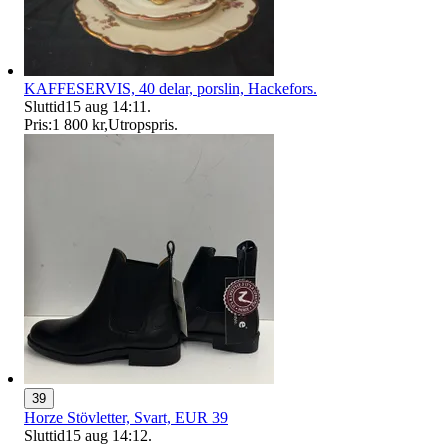
KAFFESERVIS, 40 delar, porslin, Hackefors.
Sluttid
15 aug 14:11
.
Pris:
1 800 kr
,
Utropspris
.
39
Horze Stövletter, Svart, EUR 39
Sluttid
15 aug 14:12
.