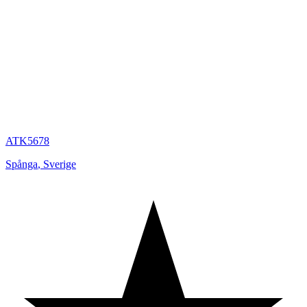
ATK5678
Spånga
,
Sverige