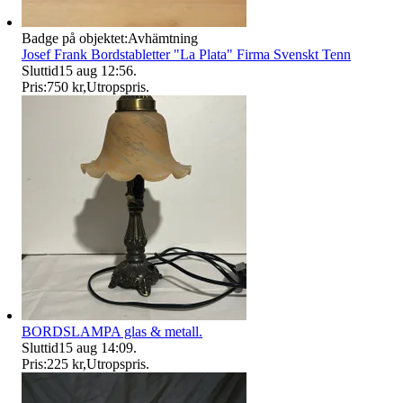
Badge på objektet:
Avhämtning
Josef Frank Bordstabletter "La Plata" Firma Svenskt Tenn
Sluttid
15 aug 12:56
.
Pris:
750 kr
,
Utropspris
.
BORDSLAMPA glas & metall.
Sluttid
15 aug 14:09
.
Pris:
225 kr
,
Utropspris
.