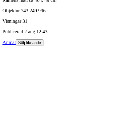
Ramens mått ca 46 x 49 cm.
Objektnr
743 249 996
Visningar
31
Publicerad
2 aug 12:43
Anmäl
Sälj liknande