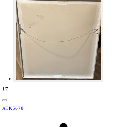
1
/
7
ATK5678