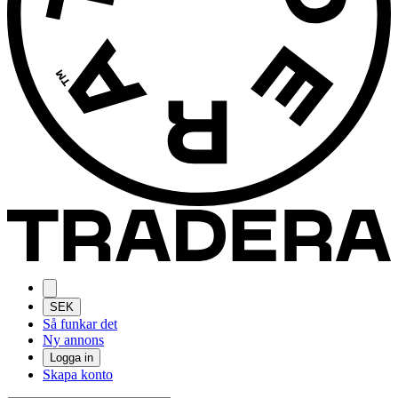
SEK
Så funkar det
Ny annons
Logga in
Skapa konto