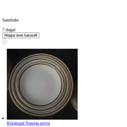
Samfrakt
7 dagar
Hoppa över karusell
Rörstrand Nigeria servis