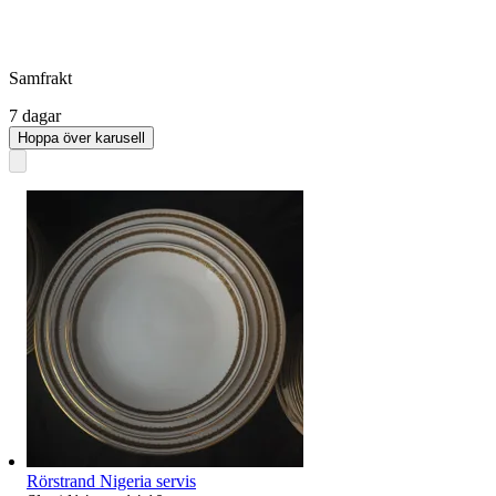
Samfrakt
7 dagar
Hoppa över karusell
Rörstrand Nigeria servis