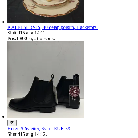
KAFFESERVIS, 40 delar, porslin, Hackefors.
Sluttid
15 aug 14:11
.
Pris:
1 800 kr
,
Utropspris
.
39
Horze Stövletter, Svart, EUR 39
Sluttid
15 aug 14:12
.