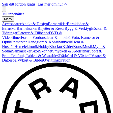
Sälj ditt fordon gratis! Läs mer om hur ->
Till innehållet
Meny
Accessoarer
Antikt & Design
Barnartiklar
Barnkläder &
Barnskor
Barnleksaker
Biljetter & Resor
Bygg & Verktyg
Böcker &
Tidningar
Datorer & Tillbehör
DVD &
Videofilmer
Fordon
Fordonsdelar & tillbehör
Foto, Kameror &
Optik
Frimärken
Handgjort & Konsthantverk
Hem &
Hushåll
Hemelektronik
Hobby
Klockor
Kläder
Konst
Musik
Mynt &
Sedlar
Samlarsaker
Skor
Skönhet
Smycken & Ädelstenar
Sport &
Fritid
Telefoni, Tablets & Wearables
Trädgård & Växter
TV-spel &
Datorspel
Vykort & Bilder
Övrigt
Inspiration