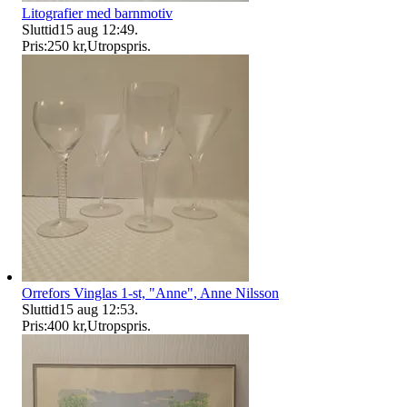
Litografier med barnmotiv
Sluttid
15 aug 12:49
.
Pris:
250 kr
,
Utropspris
.
Orrefors Vinglas 1-st, "Anne", Anne Nilsson
Sluttid
15 aug 12:53
.
Pris:
400 kr
,
Utropspris
.