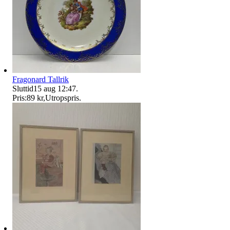
Fragonard Tallrik
Sluttid
15 aug 12:47
.
Pris:
89 kr
,
Utropspris
.