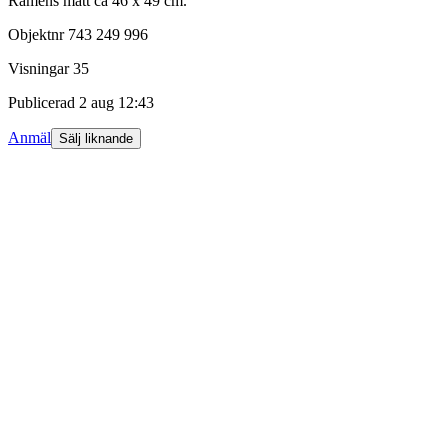
Ramens mått ca 46 x 49 cm.
Objektnr
743 249 996
Visningar
35
Publicerad
2 aug 12:43
Anmäl
Sälj liknande