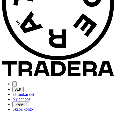
SEK
Så funkar det
Ny annons
Logga in
Skapa konto