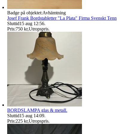
Badge på objektet:
Avhämtning
Josef Frank Bordstabletter "La Plata" Firma Svenskt Tenn
Sluttid
15 aug 12:56
.
Pris:
750 kr
,
Utropspris
.
BORDSLAMPA glas & metall.
Sluttid
15 aug 14:09
.
Pris:
225 kr
,
Utropspris
.