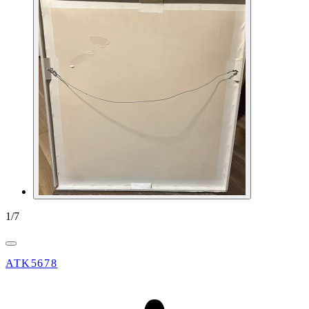
1
/
7
ATK5678