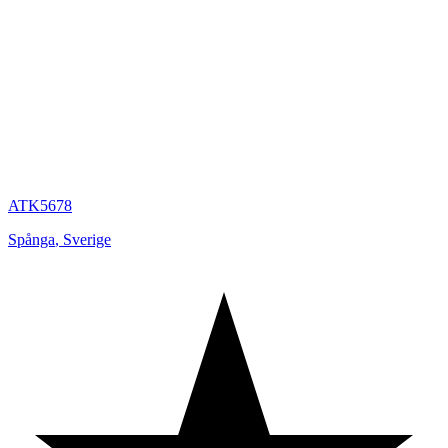
ATK5678
Spånga
,
Sverige