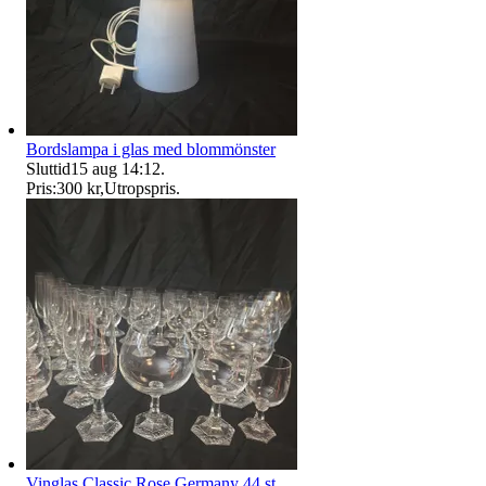
Bordslampa i glas med blommönster
Sluttid
15 aug 14:12
.
Pris:
300 kr
,
Utropspris
.
Vinglas Classic Rose Germany 44 st