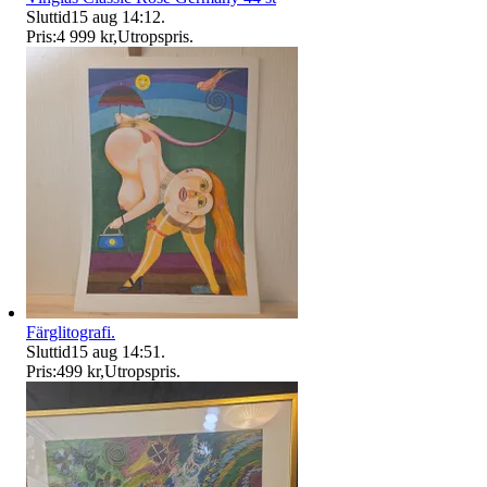
Sluttid
15 aug 14:12
.
Pris:
4 999 kr
,
Utropspris
.
Färglitografi.
Sluttid
15 aug 14:51
.
Pris:
499 kr
,
Utropspris
.