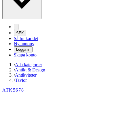
SEK
Så funkar det
Ny annons
Logga in
Skapa konto
/
Alla kategorier
/
Antikt & Design
/
Antikviteter
/
Tavlor
ATK5678