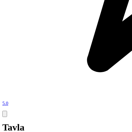
5.0
Tavla