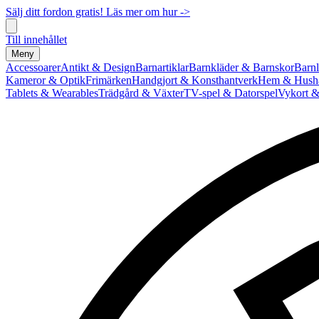
Sälj ditt fordon gratis! Läs mer om hur ->
Till innehållet
Meny
Accessoarer
Antikt & Design
Barnartiklar
Barnkläder & Barnskor
Barnl
Kameror & Optik
Frimärken
Handgjort & Konsthantverk
Hem & Hushå
Tablets & Wearables
Trädgård & Växter
TV-spel & Datorspel
Vykort &