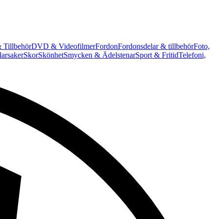
 Tillbehör
DVD & Videofilmer
Fordon
Fordonsdelar & tillbehör
Foto,
arsaker
Skor
Skönhet
Smycken & Ädelstenar
Sport & Fritid
Telefoni,