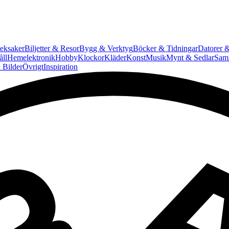
eksaker
Biljetter & Resor
Bygg & Verktyg
Böcker & Tidningar
Datorer &
ll
Hemelektronik
Hobby
Klockor
Kläder
Konst
Musik
Mynt & Sedlar
Saml
 Bilder
Övrigt
Inspiration