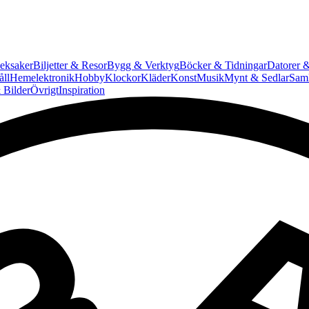
eksaker
Biljetter & Resor
Bygg & Verktyg
Böcker & Tidningar
Datorer &
ll
Hemelektronik
Hobby
Klockor
Kläder
Konst
Musik
Mynt & Sedlar
Saml
 Bilder
Övrigt
Inspiration