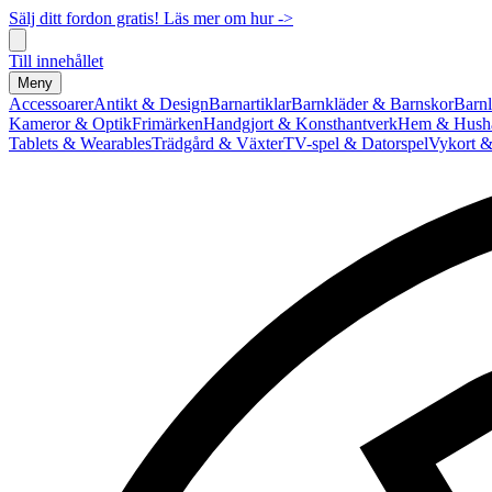
Sälj ditt fordon gratis! Läs mer om hur ->
Till innehållet
Meny
Accessoarer
Antikt & Design
Barnartiklar
Barnkläder & Barnskor
Barnl
Kameror & Optik
Frimärken
Handgjort & Konsthantverk
Hem & Hushå
Tablets & Wearables
Trädgård & Växter
TV-spel & Datorspel
Vykort &