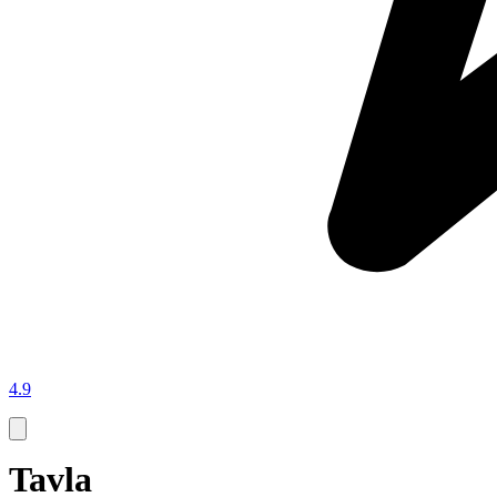
4.9
Tavla