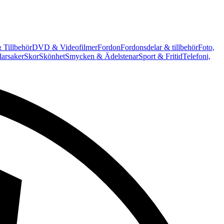
 Tillbehör
DVD & Videofilmer
Fordon
Fordonsdelar & tillbehör
Foto,
arsaker
Skor
Skönhet
Smycken & Ädelstenar
Sport & Fritid
Telefoni,