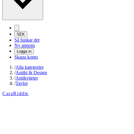
SEK
Så funkar det
Ny annons
Logga in
Skapa konto
/
Alla kategorier
/
Antikt & Design
/
Antikviteter
/
Tavlor
CaraRiddle