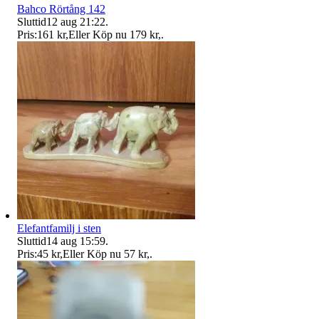
Bahco Rörtång 142
Sluttid
12 aug 21:22
.
Pris:
161 kr
,
Eller Köp nu
179 kr
,
.
Elefantfamilj i sten
Sluttid
14 aug 15:59
.
Pris:
45 kr
,
Eller Köp nu
57 kr
,
.