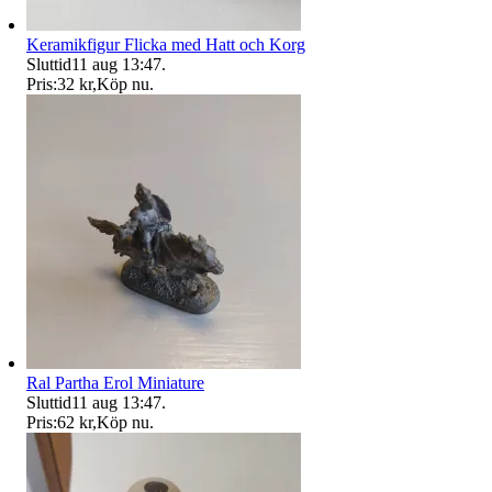
Keramikfigur Flicka med Hatt och Korg
Sluttid
11 aug 13:47
.
Pris:
32 kr
,
Köp nu
.
Ral Partha Erol Miniature
Sluttid
11 aug 13:47
.
Pris:
62 kr
,
Köp nu
.