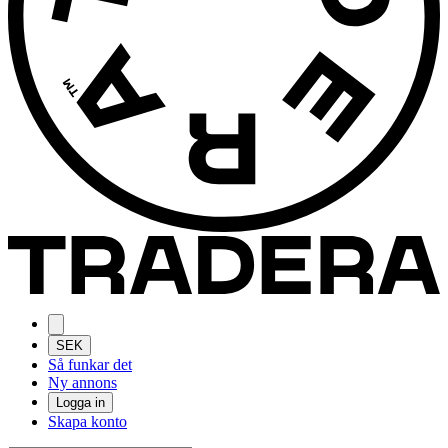
SEK
Så funkar det
Ny annons
Logga in
Skapa konto