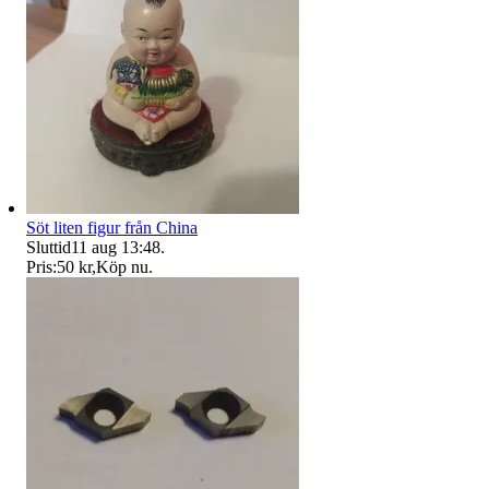
Söt liten figur från China
Sluttid
11 aug 13:48
.
Pris:
50 kr
,
Köp nu
.