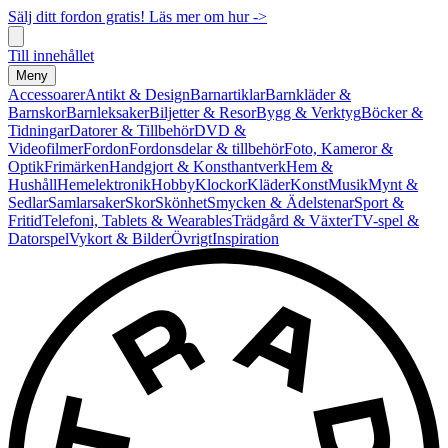
Sälj ditt fordon gratis! Läs mer om hur ->
Till innehållet
Meny
Accessoarer
Antikt & Design
Barnartiklar
Barnkläder &
Barnskor
Barnleksaker
Biljetter & Resor
Bygg & Verktyg
Böcker &
Tidningar
Datorer & Tillbehör
DVD &
Videofilmer
Fordon
Fordonsdelar & tillbehör
Foto, Kameror &
Optik
Frimärken
Handgjort & Konsthantverk
Hem &
Hushåll
Hemelektronik
Hobby
Klockor
Kläder
Konst
Musik
Mynt &
Sedlar
Samlarsaker
Skor
Skönhet
Smycken & Ädelstenar
Sport &
Fritid
Telefoni, Tablets & Wearables
Trädgård & Växter
TV-spel &
Datorspel
Vykort & Bilder
Övrigt
Inspiration