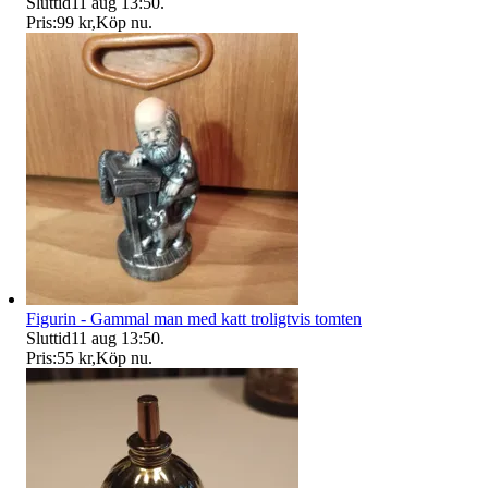
Sluttid
11 aug 13:50
.
Pris:
99 kr
,
Köp nu
.
Figurin - Gammal man med katt troligtvis tomten
Sluttid
11 aug 13:50
.
Pris:
55 kr
,
Köp nu
.