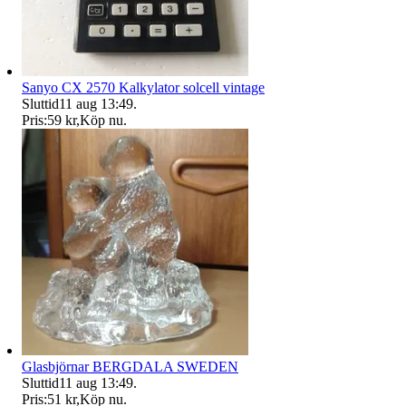
Sanyo CX 2570 Kalkylator solcell vintage
Sluttid
11 aug 13:49
.
Pris:
59 kr
,
Köp nu
.
Glasbjörnar BERGDALA SWEDEN
Sluttid
11 aug 13:49
.
Pris:
51 kr
,
Köp nu
.