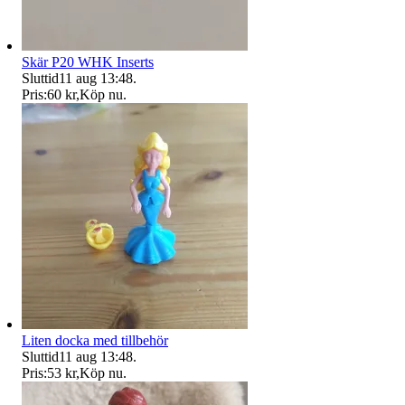
Skär P20 WHK Inserts
Sluttid
11 aug 13:48
.
Pris:
60 kr
,
Köp nu
.
Liten docka med tillbehör
Sluttid
11 aug 13:48
.
Pris:
53 kr
,
Köp nu
.