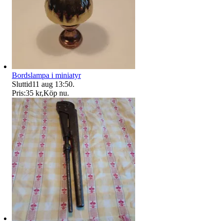
Bordslampa i miniatyr
Sluttid
11 aug 13:50
.
Pris:
35 kr
,
Köp nu
.