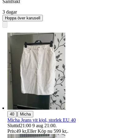
Samfrakt
3 dagar
Hoppa över karusell
|
40
Micha
Micha Jeans vit kjol, storlek EU 40
Sluttid
21:00
9 aug 21:00
.
Pris:
49 kr
,
Eller Köp nu
599 kr
,
.