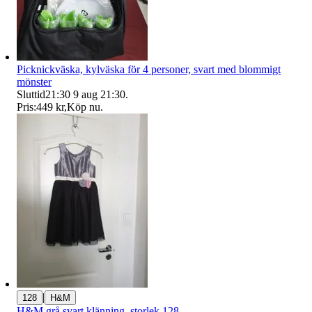
Picknickväska, kylväska för 4 personer, svart med blommigt
mönster
Sluttid
21:30
9 aug 21:30
.
Pris:
449 kr
,
Köp nu
.
|
128
H&M
H&M grå svart klänning, storlek 128