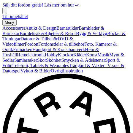
Sälj ditt fordon gratis! Läs mer om hur ->
Till innehållet
Meny
Accessoarer
Antikt & Design
Barnartiklar
Barnkläder &
Barnskor
Barnleksaker
Biljetter & Resor
Bygg & Verktyg
Böcker &
Tidningar
Datorer & Tillbehör
DVD &
Videofilmer
Fordon
Fordonsdelar & tillbehör
Foto, Kameror &
Optik
Frimärken
Handgjort & Konsthantverk
Hem &
Hushåll
Hemelektronik
Hobby
Klockor
Kläder
Konst
Musik
Mynt &
Sedlar
Samlarsaker
Skor
Skönhet
Smycken & Ädelstenar
Sport &
Fritid
Telefoni, Tablets & Wearables
Trädgård & Växter
TV-spel &
Datorspel
Vykort & Bilder
Övrigt
Inspiration