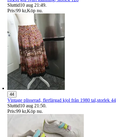
Sluttid
10 aug 21:49
.
Pris:
99 kr
,
Köp nu
.
44
Vintage plisserad, flerfärgad kjol från 1980 tal,storlek 44
Sluttid
10 aug 21:50
.
Pris:
99 kr
,
Köp nu
.