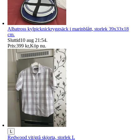
Albatross kylpicknickryggsäck i marinblått, storlek 39x33x18
cm.
Sluttid
10 aug 21:54
.
Pris:
399 kr
,
Köp nu
.
L
Redwood vit/grå skjorta, storlek L