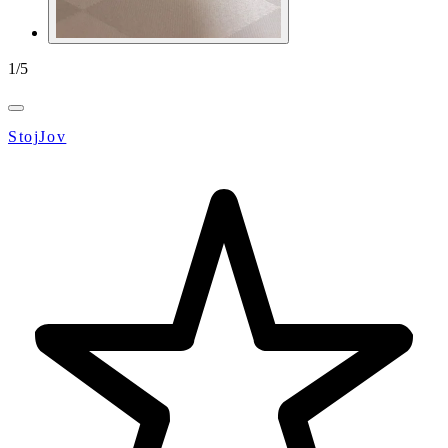
1
/
5
StojJov