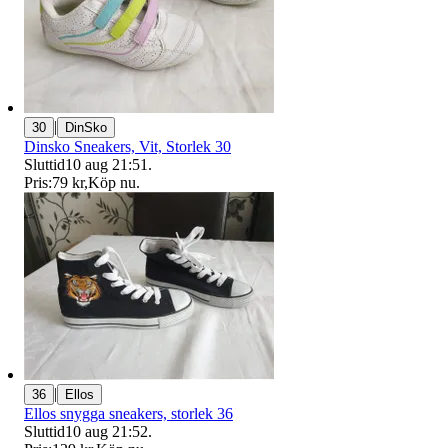
|
30
DinSko
Dinsko Sneakers, Vit, Storlek 30
Sluttid
10 aug 21:51
.
Pris:
79 kr
,
Köp nu
.
|
36
Ellos
Ellos snygga sneakers, storlek 36
Sluttid
10 aug 21:52
.