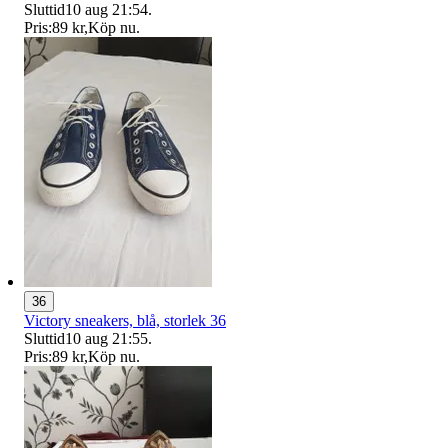
Sluttid
10 aug 21:54
.
Pris:
89 kr
,
Köp nu
.
36
Victory sneakers, blå, storlek 36
Sluttid
10 aug 21:55
.
Pris:
89 kr
,
Köp nu
.