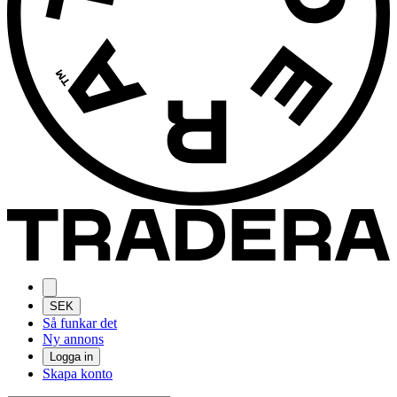
SEK
Så funkar det
Ny annons
Logga in
Skapa konto