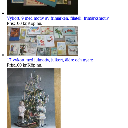
Vykort, 9 med motiv av frimärken, filateli, frimärksmotiv
Pris:
100 kr
,
Köp nu
.
17 vykort med julmotiv, julkort, äldre och nyare
Pris:
100 kr
,
Köp nu
.