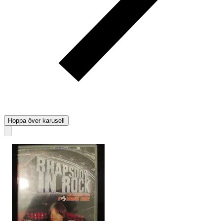
Hoppa över karusell