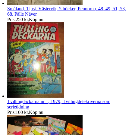
Småland, Tjust, Västervik, 5 böcker, Pennorna, 48, 49, 51, 53,
68, Pälle Näver
Pris:
250 kr
,
Köp nu
.
Tvillingdackarna nr 1, 1979, Tvillingdetekriverna som
serietidning
Pris:
100 kr
,
Köp nu
.