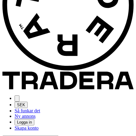
SEK
Så funkar det
Ny annons
Logga in
Skapa konto