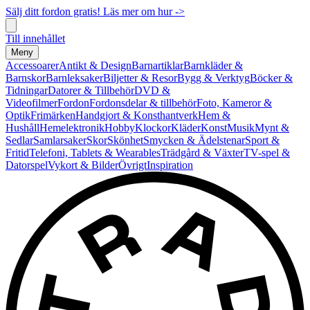
Sälj ditt fordon gratis! Läs mer om hur ->
Till innehållet
Meny
Accessoarer
Antikt & Design
Barnartiklar
Barnkläder &
Barnskor
Barnleksaker
Biljetter & Resor
Bygg & Verktyg
Böcker &
Tidningar
Datorer & Tillbehör
DVD &
Videofilmer
Fordon
Fordonsdelar & tillbehör
Foto, Kameror &
Optik
Frimärken
Handgjort & Konsthantverk
Hem &
Hushåll
Hemelektronik
Hobby
Klockor
Kläder
Konst
Musik
Mynt &
Sedlar
Samlarsaker
Skor
Skönhet
Smycken & Ädelstenar
Sport &
Fritid
Telefoni, Tablets & Wearables
Trädgård & Växter
TV-spel &
Datorspel
Vykort & Bilder
Övrigt
Inspiration