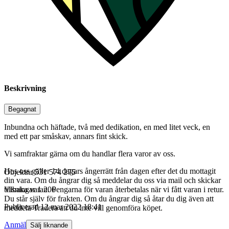
Beskrivning
Begagnat
Inbundna och häftade, två med dedikation, en med litet veck, en
med ett par småskav, annars fint skick.
Vi samfraktar gärna om du handlar flera varor av oss.
Hos oss gäller 14 dagars ångerrätt från dagen efter det du mottagit
Objektnr
531 574 275
din vara. Om du ångrar dig så meddelar du oss via mail och skickar
tillbaka varan. Pengarna för varan återbetalas när vi fått varan i retur.
Visningar
1 206
Du står själv för frakten. Om du ångrar dig så åtar du dig även att
Publicerad
12 mar 2022 18:41
meddela Tradera att du inte vill genomföra köpet.
Anmäl
Sälj liknande