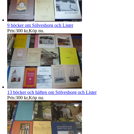
9 böcker om Sölvesborg och Lister
Pris:
300 kr
,
Köp nu
.
13 böcker och häften om Sölvesborg och Lister
Pris:
300 kr
,
Köp nu
.