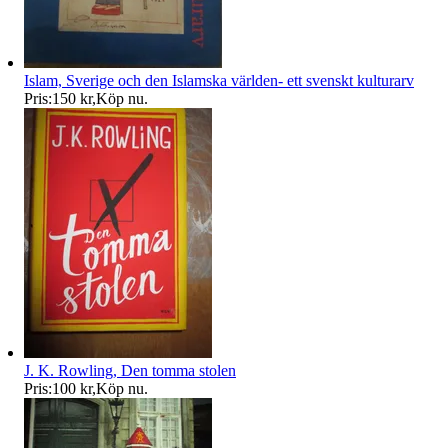
Islam, Sverige och den Islamska världen- ett svenskt kulturarv
Pris:
150 kr
,
Köp nu
.
J. K. Rowling, Den tomma stolen
Pris:
100 kr
,
Köp nu
.