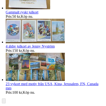
Gammalt ryskt julkort
Pris:
50 kr
,
Köp nu
.
4 äldre julkort av Jenny Nyström
Pris:
150 kr
,
Köp nu
.
23 vykort med motiv från USA, Kina, Jerusalem, FN, Canada
mm
Pris:
100 kr
,
Köp nu
.