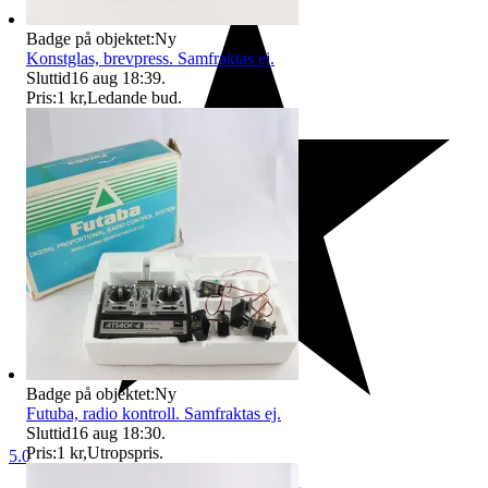
Badge på objektet:
Ny
Konstglas, brevpress. Samfraktas ej.
Sluttid
16 aug 18:39
.
Pris:
1 kr
,
Ledande bud
.
Badge på objektet:
Ny
Futuba, radio kontroll. Samfraktas ej.
Sluttid
16 aug 18:30
.
Pris:
1 kr
,
Utropspris
.
5.0