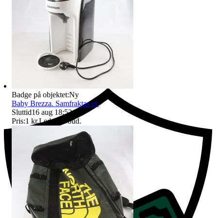
Ersättning om du inte får din vara
Badge på objektet:
Ny
Baby Brezza. Samfraktas ej.
Sluttid
16 aug 18:52
.
Pris:
1 kr
,
Ledande bud
.