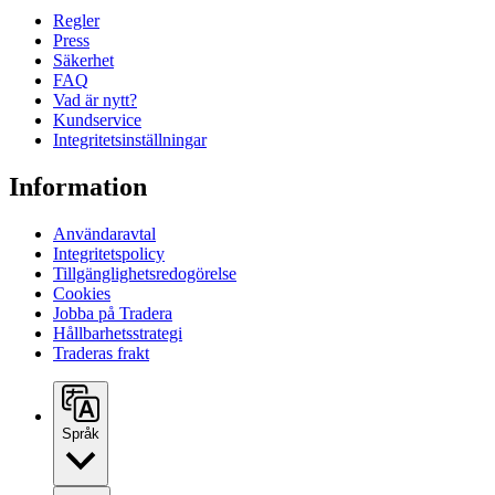
Regler
Press
Säkerhet
FAQ
Vad är nytt?
Kundservice
Integritetsinställningar
Information
Användaravtal
Integritetspolicy
Tillgänglighetsredogörelse
Cookies
Jobba på Tradera
Hållbarhetsstrategi
Traderas frakt
Språk