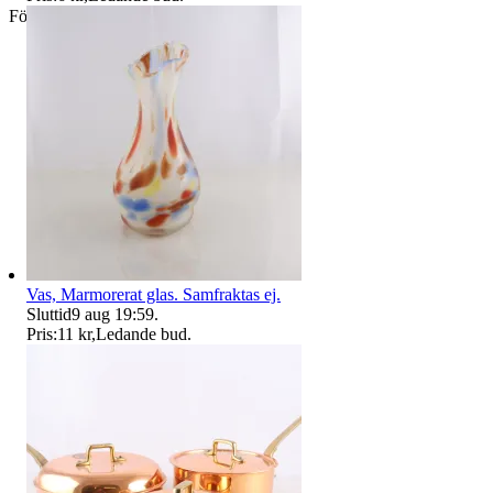
Företag
Vas, Marmorerat glas. Samfraktas ej.
Sluttid
9 aug 19:59
.
Pris:
11 kr
,
Ledande bud
.