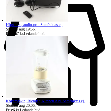
Högtalare, audio-pro. Samfraktas ej.
Sluttid
9 aug 19:56
.
Pris:
357 kr
,
Ledande bud
.
Köksmaskin, Blender, Kitchen Aid. Samfraktas ej.
Sluttid
9 aug 20:06
.
Pris:
6 kr
,
Ledande bud
.