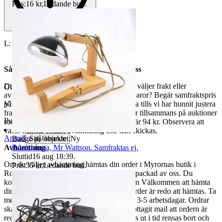
Pris:
16 kr
,
Ledande bud
.
L: 35 cm. Samfraktas ej.
Så här går det till när du handlar hos oss
Du betalar din order direkt på Tradera och väljer frakt eller
Objektnr
735 039 563
avhämtning. Vill du att vi samfraktar fler varor? Begär samfraktspris
på din Traderasida och vänta med att betala tills vi har hunnit justera
Visningar
901
fraktpriset. Vi samfraktar upp till fyra varor tillsammans på auktioner
Publicerad
5 jun 21:32
som avslutas samma dag. Samfraktspriset är 94 kr. Observera att
varor märkta endast avhämtning inte kan skickas.
Anmäl
Badge på objektet:
Ny
Sälj liknande
Bordslampa, Mr Wattson. Samfraktas ej.
Avhämtning
Sluttid
16 aug 18:39
.
Om du väljer avhämtning hämtas din order i Myrornas butik i
Pris:
55 kr
,
Ledande bud
.
Ropsten, Kolargatan 2 efter den har blivit packad av oss. Du
kommer att få ett separat mail med rubriken Välkommen att hämta
din order på Myrorna i Ropsten! när din order är redo att hämtas. Ta
med legitimation. Hanteringstiden är cirka 3-5 arbetsdagar. Ordrar
ska hämtas senast 7 dagar efter att man mottagit mail att ordern är
redo för avhämtning. Ordrar som ej hämtas ut i tid rensas bort och