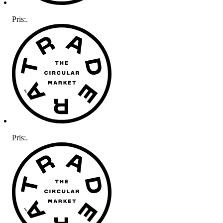
Pris:
.
Pris:
.