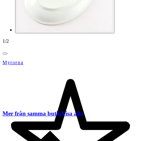
1
/
2
Myrorna
Mer från samma butik
Visa alla