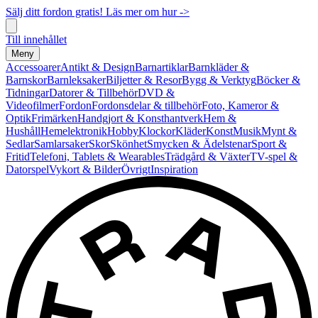
Sälj ditt fordon gratis! Läs mer om hur ->
Till innehållet
Meny
Accessoarer
Antikt & Design
Barnartiklar
Barnkläder &
Barnskor
Barnleksaker
Biljetter & Resor
Bygg & Verktyg
Böcker &
Tidningar
Datorer & Tillbehör
DVD &
Videofilmer
Fordon
Fordonsdelar & tillbehör
Foto, Kameror &
Optik
Frimärken
Handgjort & Konsthantverk
Hem &
Hushåll
Hemelektronik
Hobby
Klockor
Kläder
Konst
Musik
Mynt &
Sedlar
Samlarsaker
Skor
Skönhet
Smycken & Ädelstenar
Sport &
Fritid
Telefoni, Tablets & Wearables
Trädgård & Växter
TV-spel &
Datorspel
Vykort & Bilder
Övrigt
Inspiration