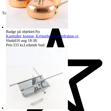
Toppsäljare
Badge på objektet:
Ny
Kastruller, koppar, Krögarhuset. Samfraktas ej.
Sluttid
16 aug 18:38
.
Pris:
333 kr
,
Ledande bud
.