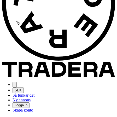
SEK
Så funkar det
Ny annons
Logga in
Skapa konto