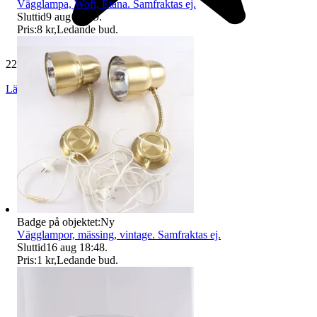
Vägglampa, Wofi, Etana. Samfraktas ej.
Sluttid
9 aug 20:19
.
Pris:
8 kr
,
Ledande bud
.
229 538 omdömen
Läs omdömen
Följ
Badge på objektet:
Ny
Vägglampor, mässing, vintage. Samfraktas ej.
Sluttid
16 aug 18:48
.
Pris:
1 kr
,
Ledande bud
.