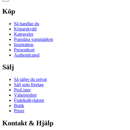
Köp
Så handlar du
Köparskydd
Kategorier
Populära varumärken
Inspiration
Presentkort
Authenticated
Sälj
Så säljer du privat
Sälj som företag
ProLister
Välgörenhet
Fraktkalkylatorn
Butik
Priser
Kontakt & Hjälp