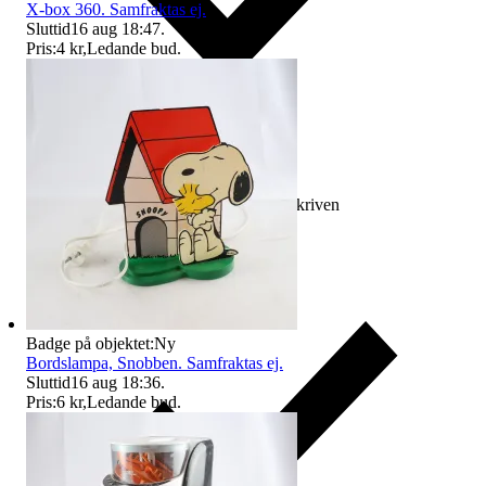
X-box 360. Samfraktas ej.
Sluttid
16 aug 18:47
.
Pris:
4 kr
,
Ledande bud
.
Ersättning om varan inte är som beskriven
Badge på objektet:
Ny
Bordslampa, Snobben. Samfraktas ej.
Sluttid
16 aug 18:36
.
Pris:
6 kr
,
Ledande bud
.