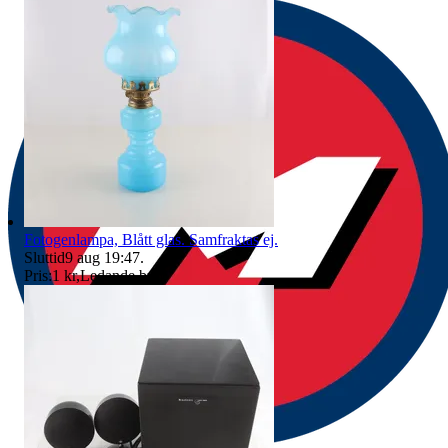
Fotogenlampa, Blått glas. Samfraktas ej.
Sluttid
9 aug 19:47
.
Pris:
1 kr
,
Ledande bud
.