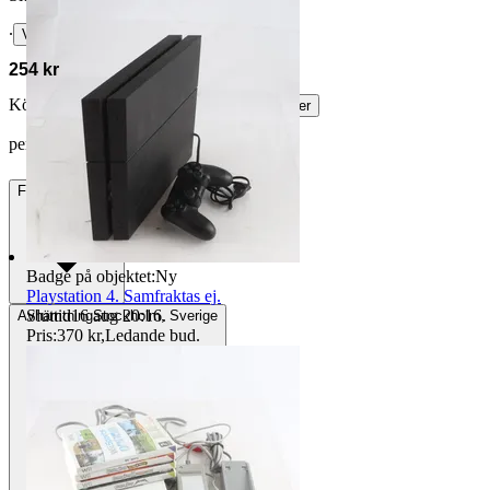
∙
Visa bud
254 kr
Köparskydd är valfritt hos företag.
Läs mer
pernillaerdestam vann auktionen
Frakt
84 kr DSV
Badge på objektet:
Ny
Playstation 4. Samfraktas ej.
Sluttid
16 aug 20:16
.
Avhämtning
Stockholm, Sverige
Pris:
370 kr
,
Ledande bud
.