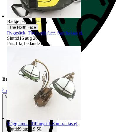
Badge på objektet:
Ny
The North Face
Ryggsäck, The north face. Samfraktas ej.
Sluttid
16 aug 20:11
.
Pris:
1 kr
,
Ledande bud
.
Beskrivning
Gott använt skick
Mindre tecken på användning
Vägglampa, Tiffanystil. Samfraktas ej.
Sluttid
9 aug 19:50
.