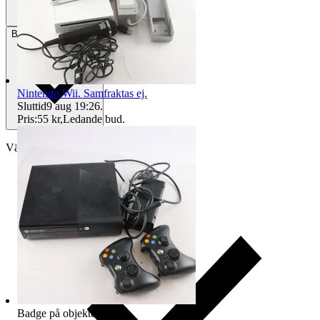
Betalning
Via Tradera
Nintendo Wii. Samfraktas ej.
Sluttid
9 aug 19:26
.
Pris:
55 kr
,
Ledande bud
.
Välj till köparskydd
Badge på objektet:
Ny