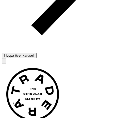
Hoppa över karusell