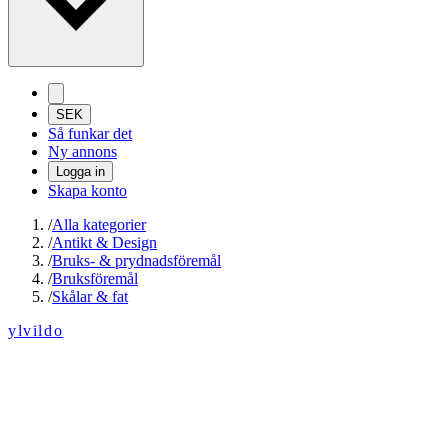
SEK
Så funkar det
Ny annons
Logga in
Skapa konto
/
Alla kategorier
/
Antikt & Design
/
Bruks- & prydnadsföremål
/
Bruksföremål
/
Skålar & fat
ylvildo