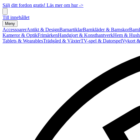
Sälj ditt fordon gratis! Läs mer om hur ->
Till innehållet
Meny
Accessoarer
Antikt & Design
Barnartiklar
Barnkläder & Barnskor
Barnl
Kameror & Optik
Frimärken
Handgjort & Konsthantverk
Hem & Hushå
Tablets & Wearables
Trädgård & Växter
TV-spel & Datorspel
Vykort &