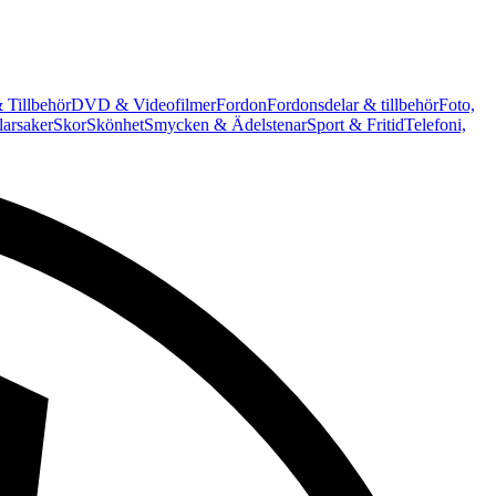
 Tillbehör
DVD & Videofilmer
Fordon
Fordonsdelar & tillbehör
Foto,
arsaker
Skor
Skönhet
Smycken & Ädelstenar
Sport & Fritid
Telefoni,