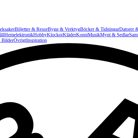
eksaker
Biljetter & Resor
Bygg & Verktyg
Böcker & Tidningar
Datorer &
ll
Hemelektronik
Hobby
Klockor
Kläder
Konst
Musik
Mynt & Sedlar
Saml
 Bilder
Övrigt
Inspiration