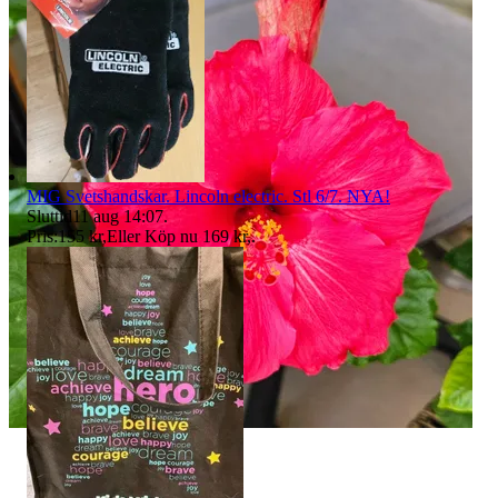
MIG Svetshandskar. Lincoln electric. Stl 6/7. NYA!
Sluttid
11 aug 14:07
.
Pris:
155 kr
,
Eller Köp nu
169 kr
,
.