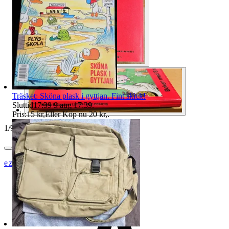
Träsket: Sköna plask i gyttjan. Fint skick!
Sluttid
17:39
9 aug 17:39
.
Pris:
15 kr
,
Eller Köp nu
20 kr
,
.
1
/
9
ezzz_ezzz