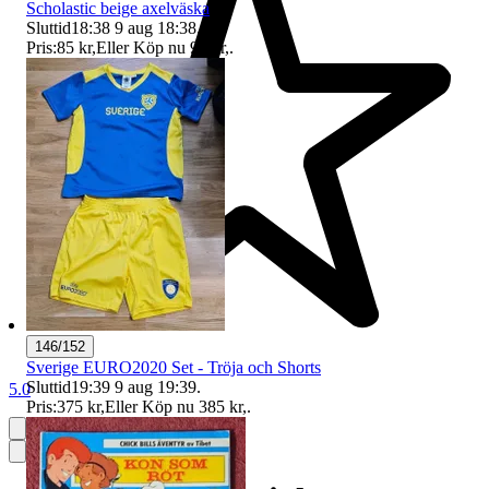
Scholastic beige axelväska
Sluttid
18:38
9 aug 18:38
.
Pris:
85 kr
,
Eller Köp nu
99 kr
,
.
146/152
Sverige EURO2020 Set - Tröja och Shorts
Sluttid
19:39
9 aug 19:39
.
5.0
Pris:
375 kr
,
Eller Köp nu
385 kr
,
.