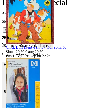
Lucky Luke Special
Avslutad
3 jul 15:15
Slutpris
∙
Visa bud
25 kr
28 kr med köparskydd.
Läs mer
Chick Bills äventyr (nr 3): Kon som röt
Sluttid
20:39
9 aug 20:39
.
CesarinCarton vann auktionen
Pris:
13 kr
,
Eller Köp nu
22 kr
,
.
Frakt
Från 54 kr
Betalning
Via Tradera