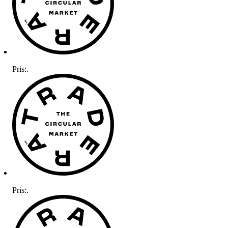
Pris:
.
Pris:
.