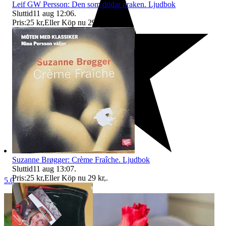
Leif GW Persson: Den som dödar draken. Ljudbok
Sluttid
11 aug 12:06
.
Pris:
25 kr
,
Eller Köp nu
29 kr
,
.
Suzanne Brøgger: Crème Fraîche. Ljudbok
Sluttid
11 aug 13:07
.
Pris:
25 kr
,
Eller Köp nu
29 kr
,
.
5.0