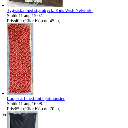
Tygväska med stjärntryck. Kids Wish Network.
Sluttid
11 aug 15:07
.
Pris:
40 kr
,
Eller Köp nu
45 kr
,
.
Loopscarf med fint hjärtmönster
Sluttid
11 aug 16:08
.
Pris:
65 kr
,
Eller Köp nu
70 kr
,
.
Verifierad