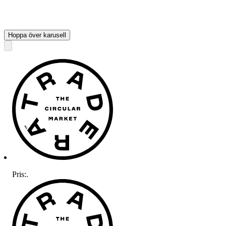
Hoppa över karusell
Pris:
.