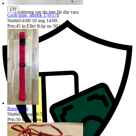
170
Ersättning om du inte får din vara
Grön topp, storlek 170/176
Sluttid
14:00
10 aug 14:00
.
Pris:
45 kr
,
Eller Köp nu
50 kr
,
.
Baragerem
Sluttid
10 aug 16:58
.
Pris:
50 kr
,
Köp nu
.