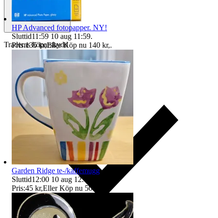
HP Advanced fotopapper. NY!
Sluttid
11:59
10 aug 11:59
.
Traderas köparskydd
Pris:
135 kr
,
Eller Köp nu
140 kr
,
.
Garden Ridge te-/kaffemugg
Sluttid
12:00
10 aug 12:00
.
Pris:
45 kr
,
Eller Köp nu
50 kr
,
.