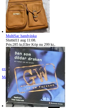
MultiSac handväska
Sluttid
11 aug 11:08
.
Pris:
285 kr
,
Eller Köp nu
299 kr
,
.
ezzz_ezzz
Malmö
,
Sverige