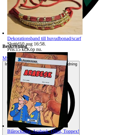
Dekorationsband till huvudbonad/scarf
Sluttid
10 aug 16:58
.
Beskrivning
Pris:
15 kr
,
Köp nu
.
Mycket gott skick
Inga eller minimala tecken på användning
Blårockarna: Arabesk. Oläst, Toppex!