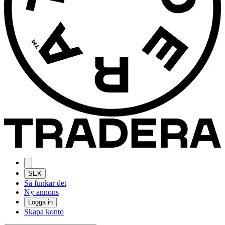
SEK
Så funkar det
Ny annons
Logga in
Skapa konto