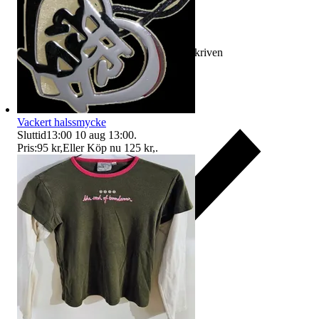
Ersättning om varan inte är som beskriven
Vackert halssmycke
Sluttid
13:00
10 aug 13:00
.
Pris:
95 kr
,
Eller Köp nu
125 kr
,
.