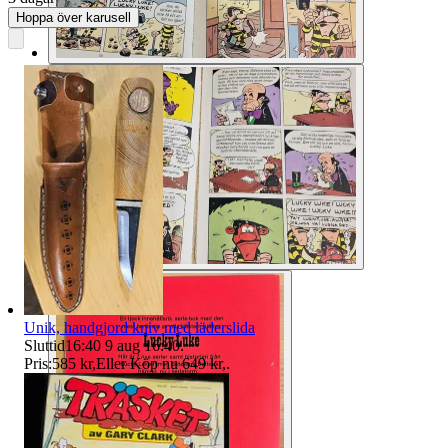
Hoppa över karusell
Unik, handgjord kniv med läderslida
Sluttid
16:40
9 aug 16:40
.
Pris:
585 kr
,
Eller Köp nu
649 kr
,
.