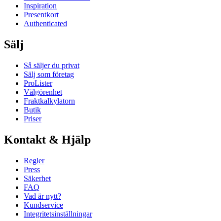
Inspiration
Presentkort
Authenticated
Sälj
Så säljer du privat
Sälj som företag
ProLister
Välgörenhet
Fraktkalkylatorn
Butik
Priser
Kontakt & Hjälp
Regler
Press
Säkerhet
FAQ
Vad är nytt?
Kundservice
Integritetsinställningar