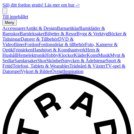
Sälj ditt fordon gratis! Läs mer om hur ->
Till innehållet
Meny
Accessoarer
Antikt & Design
Barnartiklar
Barnkläder &
Barnskor
Barnleksaker
Biljetter & Resor
Bygg & Verktyg
Böcker &
Tidningar
Datorer & Tillbehör
DVD &
Videofilmer
Fordon
Fordonsdelar & tillbehör
Foto, Kameror &
Optik
Frimärken
Handgjort & Konsthantverk
Hem &
Hushåll
Hemelektronik
Hobby
Klockor
Kläder
Konst
Musik
Mynt &
Sedlar
Samlarsaker
Skor
Skönhet
Smycken & Ädelstenar
Sport &
Fritid
Telefoni, Tablets & Wearables
Trädgård & Växter
TV-spel &
Datorspel
Vykort & Bilder
Övrigt
Inspiration