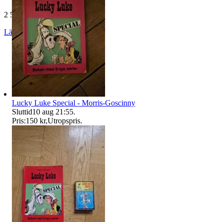
2 507 omdömen
Läs omdömen
Följ
Lucky Luke Special - Morris-Goscinny
Sluttid
10 aug 21:55
.
Pris:
150 kr
,
Utropspris
.