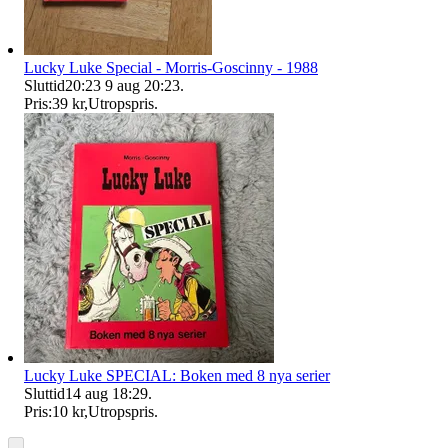
Lucky Luke Special - Morris-Goscinny - 1988
Sluttid
20:23
9 aug 20:23
.
Pris:
39 kr
,
Utropspris
.
Lucky Luke SPECIAL: Boken med 8 nya serier
Sluttid
14 aug 18:29
.
Pris:
10 kr
,
Utropspris
.