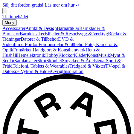
Sälj ditt fordon gratis! Läs mer om hur ->
Till innehållet
Meny
Accessoarer
Antikt & Design
Barnartiklar
Barnkläder &
Barnskor
Barnleksaker
Biljetter & Resor
Bygg & Verktyg
Böcker &
Tidningar
Datorer & Tillbehör
DVD &
Videofilmer
Fordon
Fordonsdelar & tillbehör
Foto, Kameror &
Optik
Frimärken
Handgjort & Konsthantverk
Hem &
Hushåll
Hemelektronik
Hobby
Klockor
Kläder
Konst
Musik
Mynt &
Sedlar
Samlarsaker
Skor
Skönhet
Smycken & Ädelstenar
Sport &
Fritid
Telefoni, Tablets & Wearables
Trädgård & Växter
TV-spel &
Datorspel
Vykort & Bilder
Övrigt
Inspiration