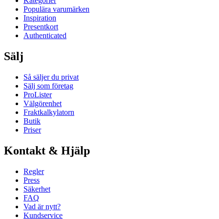
Kategorier
Populära varumärken
Inspiration
Presentkort
Authenticated
Sälj
Så säljer du privat
Sälj som företag
ProLister
Välgörenhet
Fraktkalkylatorn
Butik
Priser
Kontakt & Hjälp
Regler
Press
Säkerhet
FAQ
Vad är nytt?
Kundservice