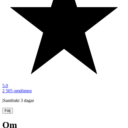
5.0
2 505 omdömen
|
Samfrakt
3 dagar
Följ
Om