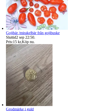
Gojibär /mirakelbär från gojibuske
Sluttid
2 sep 22:50
.
Pris:
15 kr
,
Köp nu
.
Grodmärke i guld