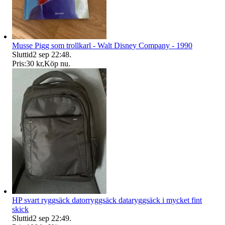
Musse Pigg som trollkarl - Walt Disney Company - 1990
Sluttid
2 sep 22:48
.
Pris:
30 kr
,
Köp nu
.
HP svart ryggsäck datorryggsäck dataryggsäck i mycket fint
skick
Sluttid
2 sep 22:49
.