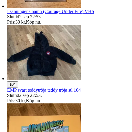
I sanningens namn (Courage Under Fire) VHS
Sluttid
2 sep 22:53
.
Pris:
30 kr
,
Köp nu
.
104
EMP svart teddytröja teddy tröja stl 104
Sluttid
2 sep 22:53
.
Pris:
30 kr
,
Köp nu
.