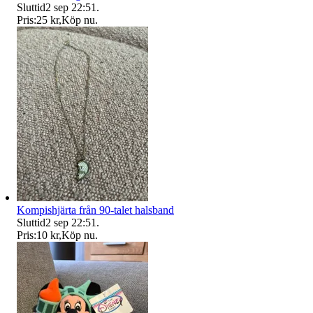
Sluttid
2 sep 22:51
.
Pris:
25 kr
,
Köp nu
.
Kompishjärta från 90-talet halsband
Sluttid
2 sep 22:51
.
Pris:
10 kr
,
Köp nu
.