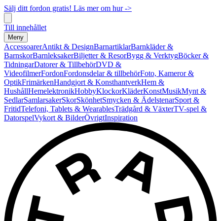
Sälj ditt fordon gratis! Läs mer om hur ->
Till innehållet
Meny
Accessoarer
Antikt & Design
Barnartiklar
Barnkläder &
Barnskor
Barnleksaker
Biljetter & Resor
Bygg & Verktyg
Böcker &
Tidningar
Datorer & Tillbehör
DVD &
Videofilmer
Fordon
Fordonsdelar & tillbehör
Foto, Kameror &
Optik
Frimärken
Handgjort & Konsthantverk
Hem &
Hushåll
Hemelektronik
Hobby
Klockor
Kläder
Konst
Musik
Mynt &
Sedlar
Samlarsaker
Skor
Skönhet
Smycken & Ädelstenar
Sport &
Fritid
Telefoni, Tablets & Wearables
Trädgård & Växter
TV-spel &
Datorspel
Vykort & Bilder
Övrigt
Inspiration