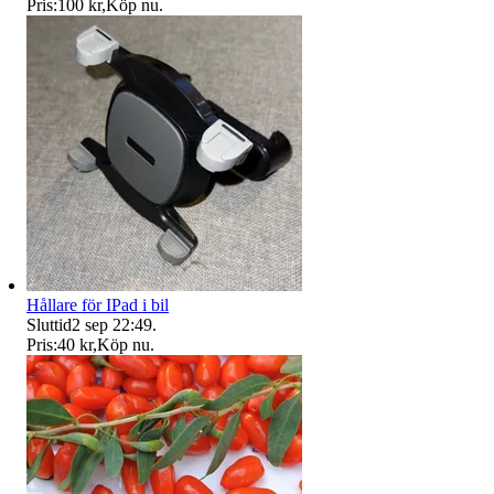
Pris:
100 kr
,
Köp nu
.
Hållare för IPad i bil
Sluttid
2 sep 22:49
.
Pris:
40 kr
,
Köp nu
.