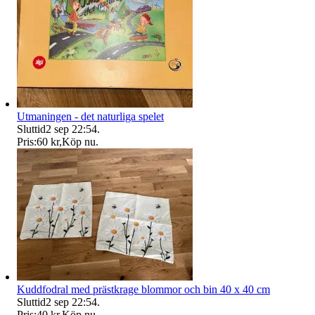
Utmaningen - det naturliga spelet
Sluttid
2 sep 22:54
.
Pris:
60 kr
,
Köp nu
.
Kuddfodral med prästkrage blommor och bin 40 x 40 cm
Sluttid
2 sep 22:54
.
Pris:
40 kr
,
Köp nu
.