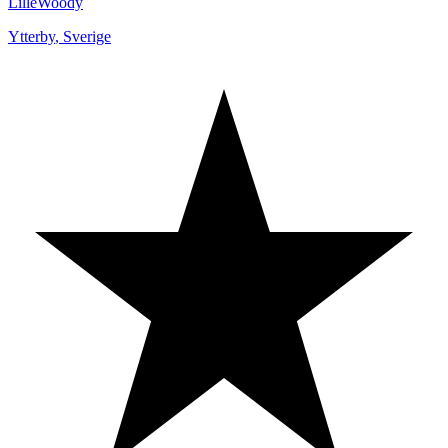
LilleWoody
Ytterby
,
Sverige