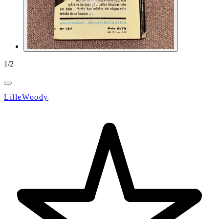
1
/
2
LilleWoody