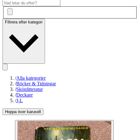
Filtrera efter kategori
/
Alla kategorier
/
Böcker & Tidningar
/
Skönlitteratur
/
Deckare
/
J-L
Hoppa över karusell