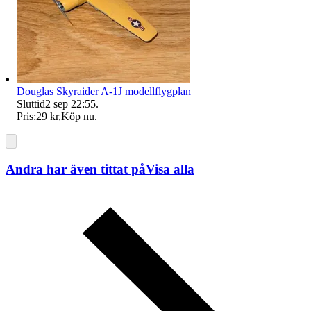
Douglas Skyraider A-1J modellflygplan
Sluttid
2 sep 22:55
.
Pris:
29 kr
,
Köp nu
.
Andra har även tittat på
Visa alla