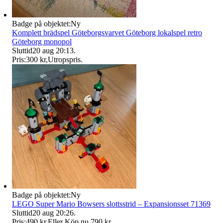
Badge på objektet:
Ny
Komplett brädspel Göteborgsvarvet Göteborg lokalspel retro
Göteborg monopol
Sluttid
20 aug 20:13
.
Pris:
300 kr
,
Utropspris
.
Badge på objektet:
Ny
LEGO Super Mario Bowsers slottsstrid – Expansionsset 71369
Sluttid
20 aug 20:26
.
Pris:
490 kr
,
Eller Köp nu
790 kr
,
.