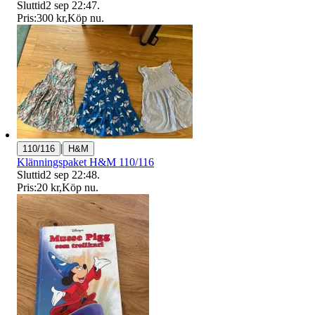
Sluttid
2 sep 22:47
.
Pris:
300 kr
,
Köp nu
.
|
110/116
H&M
Klänningspaket H&M 110/116
Sluttid
2 sep 22:48
.
Pris:
20 kr
,
Köp nu
.