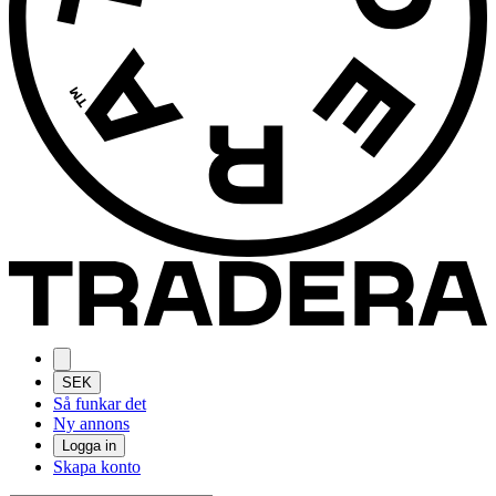
SEK
Så funkar det
Ny annons
Logga in
Skapa konto