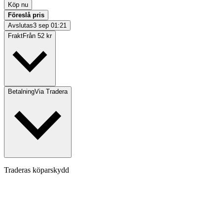
Köp nu
Föreslå pris
Avslutas
3 sep 01:21
Frakt
Från 52 kr
Betalning
Via Tradera
Traderas köparskydd