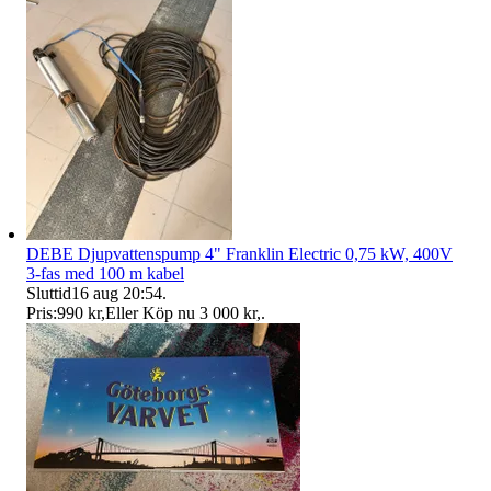
DEBE Djupvattenspump 4" Franklin Electric 0,75 kW, 400V
3-fas med 100 m kabel
Sluttid
16 aug 20:54
.
Pris:
990 kr
,
Eller Köp nu
3 000 kr
,
.