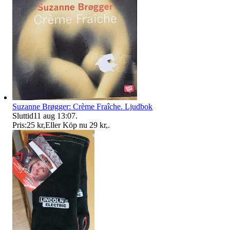
Suzanne Brøgger: Crème Fraîche. Ljudbok
Sluttid
11 aug 13:07
.
Pris:
25 kr
,
Eller Köp nu
29 kr
,
.