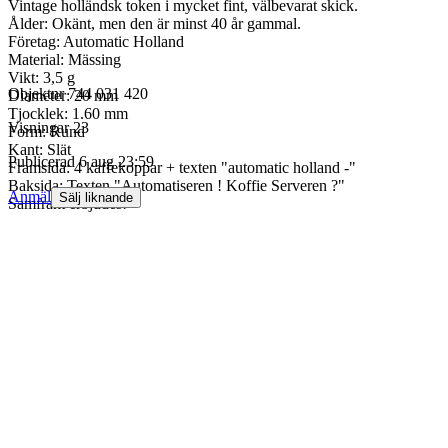
Vintage holländsk token i mycket fint, välbevarat skick.
Ålder: Okänt, men den är minst 40 år gammal.
Företag: Automatic Holland
Material: Mässing
Vikt: 3,5 g
Objektnr
744 031 420
Diameter: 20 mm
Tjocklek: 1.60 mm
Visningar
23
Form: Rund
Kant: Slät
Publicerad
6 aug 23:59
Framsida: 4 kaffekoppar + texten "automatic holland -"
Baksida: Texten "Automatiseren ! Koffie Serveren ?"
Anmäl
Sälj liknande
Samfrakt erbjudes!