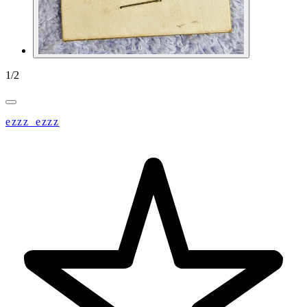
1
/
2
ezzz_ezzz