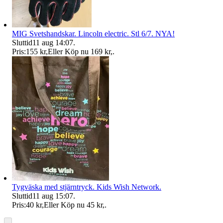
MIG Svetshandskar. Lincoln electric. Stl 6/7. NYA!
Sluttid
11 aug 14:07
.
Pris:
155 kr
,
Eller Köp nu
169 kr
,
.
Tygväska med stjärntryck. Kids Wish Network.
Sluttid
11 aug 15:07
.
Pris:
40 kr
,
Eller Köp nu
45 kr
,
.