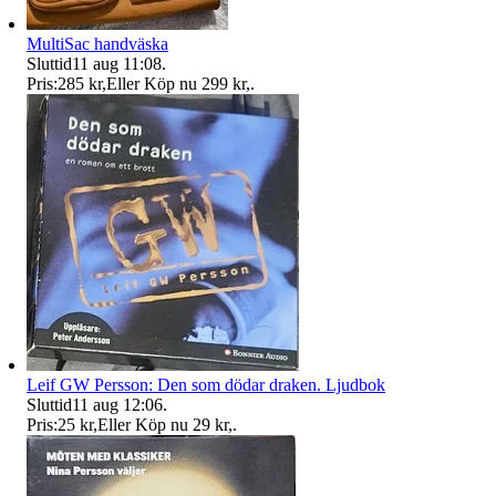
MultiSac handväska
Sluttid
11 aug 11:08
.
Pris:
285 kr
,
Eller Köp nu
299 kr
,
.
Leif GW Persson: Den som dödar draken. Ljudbok
Sluttid
11 aug 12:06
.
Pris:
25 kr
,
Eller Köp nu
29 kr
,
.