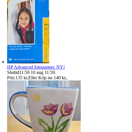
HP Advanced fotopapper. NY!
Sluttid
11:59
10 aug 11:59
.
Pris:
135 kr
,
Eller Köp nu
140 kr
,
.