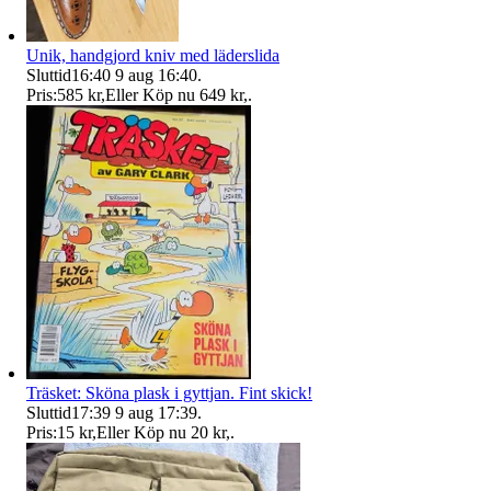
Unik, handgjord kniv med läderslida
Sluttid
16:40
9 aug 16:40
.
Pris:
585 kr
,
Eller Köp nu
649 kr
,
.
Träsket: Sköna plask i gyttjan. Fint skick!
Sluttid
17:39
9 aug 17:39
.
Pris:
15 kr
,
Eller Köp nu
20 kr
,
.