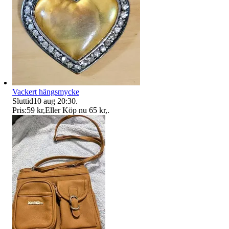
Vackert hängsmycke
Sluttid
10 aug 20:30
.
Pris:
59 kr
,
Eller Köp nu
65 kr
,
.