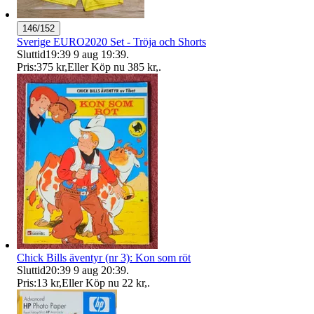
146/152
Sverige EURO2020 Set - Tröja och Shorts
Sluttid
19:39
9 aug 19:39
.
Pris:
375 kr
,
Eller Köp nu
385 kr
,
.
Chick Bills äventyr (nr 3): Kon som röt
Sluttid
20:39
9 aug 20:39
.
Pris:
13 kr
,
Eller Köp nu
22 kr
,
.