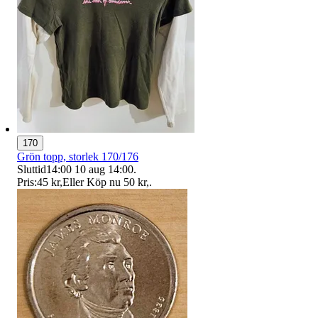
170
Grön topp, storlek 170/176
Sluttid
14:00
10 aug 14:00
.
Pris:
45 kr
,
Eller Köp nu
50 kr
,
.