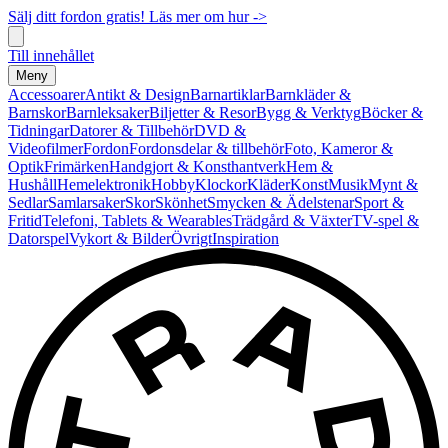
Sälj ditt fordon gratis! Läs mer om hur ->
Till innehållet
Meny
Accessoarer
Antikt & Design
Barnartiklar
Barnkläder &
Barnskor
Barnleksaker
Biljetter & Resor
Bygg & Verktyg
Böcker &
Tidningar
Datorer & Tillbehör
DVD &
Videofilmer
Fordon
Fordonsdelar & tillbehör
Foto, Kameror &
Optik
Frimärken
Handgjort & Konsthantverk
Hem &
Hushåll
Hemelektronik
Hobby
Klockor
Kläder
Konst
Musik
Mynt &
Sedlar
Samlarsaker
Skor
Skönhet
Smycken & Ädelstenar
Sport &
Fritid
Telefoni, Tablets & Wearables
Trädgård & Växter
TV-spel &
Datorspel
Vykort & Bilder
Övrigt
Inspiration