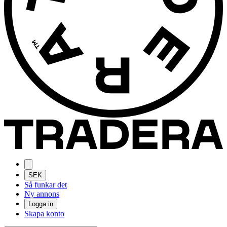
SEK
Så funkar det
Ny annons
Logga in
Skapa konto