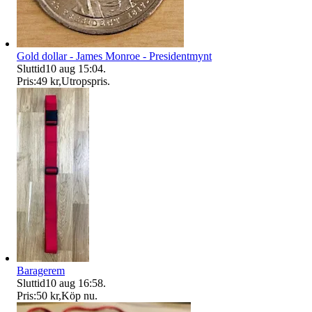
Gold dollar - James Monroe - Presidentmynt
Sluttid
10 aug 15:04
.
Pris:
49 kr
,
Utropspris
.
Baragerem
Sluttid
10 aug 16:58
.
Pris:
50 kr
,
Köp nu
.