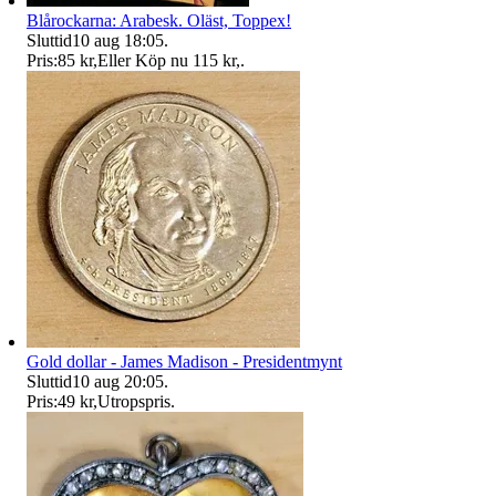
Blårockarna: Arabesk. Oläst, Toppex!
Sluttid
10 aug 18:05
.
Pris:
85 kr
,
Eller Köp nu
115 kr
,
.
Gold dollar - James Madison - Presidentmynt
Sluttid
10 aug 20:05
.
Pris:
49 kr
,
Utropspris
.