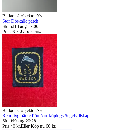
Badge på objektet:
Ny
Stor Döskalle patch
Sluttid
13 aug 17:06
.
Pris:
59 kr
,
Utropspris
.
Badge på objektet:
Ny
Retro tygmärke från Norrköpings Segelsällskap
Sluttid
9 aug 20:28
.
Pris:
40 kr
,
Eller Köp nu
60 kr
,
.