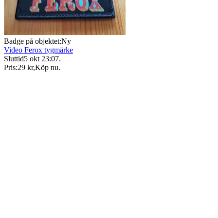
Badge på objektet:
Ny
Video Ferox tygmärke
Sluttid
5 okt 23:07
.
Pris:
29 kr
,
Köp nu
.