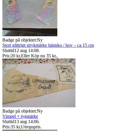
Badge på objektet:
Ny
Stort glittrigt strykmärke hästsko / hov – ca 15 cm
Sluttid
12 aug 14:08
.
Pris:
20 kr
,
Eller Köp nu
35 kr
,
.
Badge på objektet:
Ny
Vimpel + tygmärke
Sluttid
13 aug 14:06
.
Pris:
35 kr
,
Utropspris
.