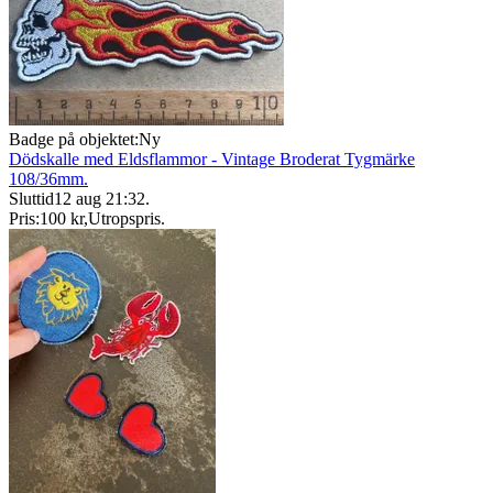
Badge på objektet:
Ny
Dödskalle med Eldsflammor - Vintage Broderat Tygmärke
108/36mm.
Sluttid
12 aug 21:32
.
Pris:
100 kr
,
Utropspris
.