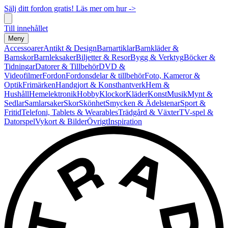
Sälj ditt fordon gratis! Läs mer om hur ->
Till innehållet
Meny
Accessoarer
Antikt & Design
Barnartiklar
Barnkläder &
Barnskor
Barnleksaker
Biljetter & Resor
Bygg & Verktyg
Böcker &
Tidningar
Datorer & Tillbehör
DVD &
Videofilmer
Fordon
Fordonsdelar & tillbehör
Foto, Kameror &
Optik
Frimärken
Handgjort & Konsthantverk
Hem &
Hushåll
Hemelektronik
Hobby
Klockor
Kläder
Konst
Musik
Mynt &
Sedlar
Samlarsaker
Skor
Skönhet
Smycken & Ädelstenar
Sport &
Fritid
Telefoni, Tablets & Wearables
Trädgård & Växter
TV-spel &
Datorspel
Vykort & Bilder
Övrigt
Inspiration