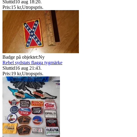
Sluttid
10 aug 18:20
.
Pris:
15 kr
,
Utropspris
.
Badge på objektet:
Ny
Rebel sydstats flagga tygmärke
Sluttid
16 aug 21:43
.
Pris:
19 kr
,
Utropspris
.