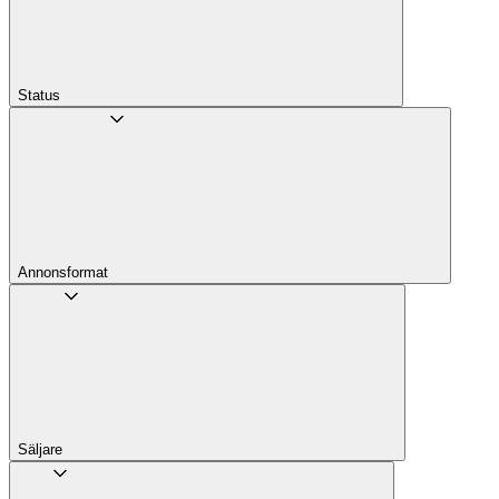
Status
Annons­format
Säljare