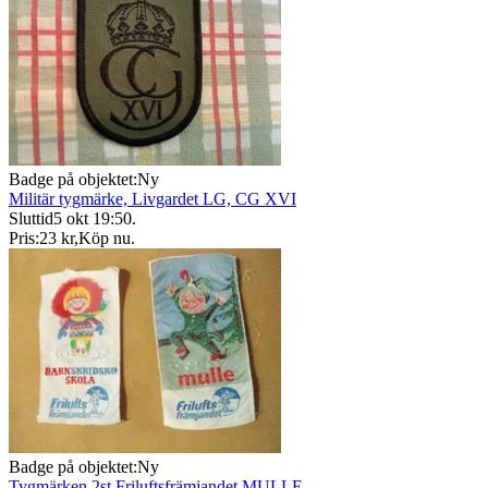
Badge på objektet:
Ny
Militär tygmärke, Livgardet LG, CG XVI
Sluttid
5 okt 19:50
.
Pris:
23 kr
,
Köp nu
.
Badge på objektet:
Ny
Tygmärken 2st Friluftsfrämjandet MULLE