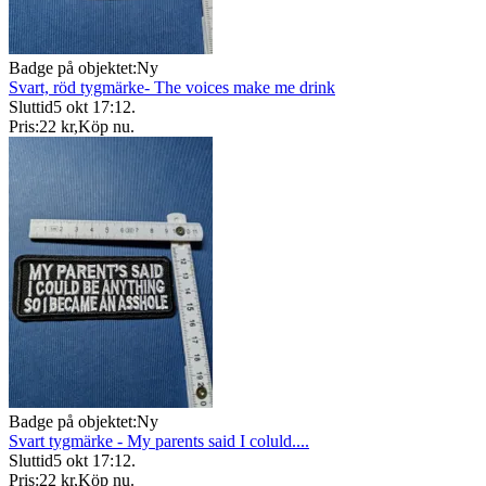
Badge på objektet:
Ny
Svart, röd tygmärke- The voices make me drink
Sluttid
5 okt 17:12
.
Pris:
22 kr
,
Köp nu
.
Badge på objektet:
Ny
Svart tygmärke - My parents said I coluld....
Sluttid
5 okt 17:12
.
Pris:
22 kr
,
Köp nu
.