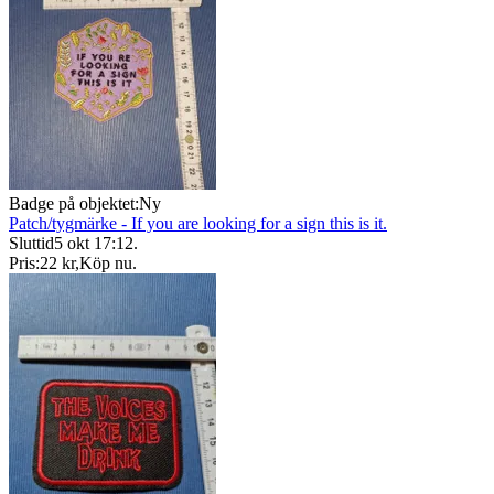
Badge på objektet:
Ny
Patch/tygmärke - If you are looking for a sign this is it.
Sluttid
5 okt 17:12
.
Pris:
22 kr
,
Köp nu
.