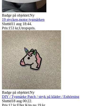
Badge på objektet:
Ny
19 stycken,motor tygmärken
Sluttid
11 aug 18:44
.
Pris:
153 kr
,
Utropspris
.
Badge på objektet:
Ny
DIY / Tygmärke Patch / stryk på kläder / Enhörning
Sluttid
18 aug 00:22
.
Pris:
12 kr
,
Eller Köp nu
19 kr
,
.