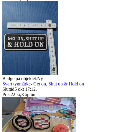
Badge på objektet:
Ny
Svart tygmärke- Get on, Shut up & Hold on
Sluttid
5 okt 17:12
.
Pris:
22 kr
,
Köp nu
.