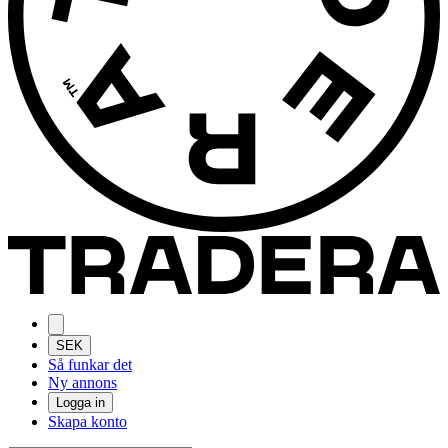
SEK
Så funkar det
Ny annons
Logga in
Skapa konto