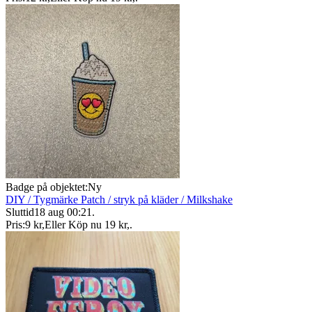
Badge på objektet:
Ny
DIY / Tygmärke Patch / stryk på kläder / Milkshake
Sluttid
18 aug 00:21
.
Pris:
9 kr
,
Eller Köp nu
19 kr
,
.