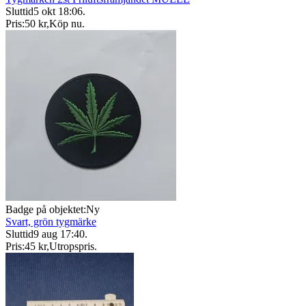
Sluttid
5 okt 18:06
.
Pris:
50 kr
,
Köp nu
.
Badge på objektet:
Ny
Svart, grön tygmärke
Sluttid
9 aug 17:40
.
Pris:
45 kr
,
Utropspris
.