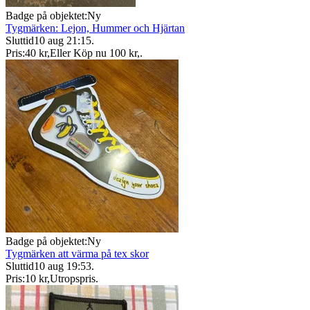
Badge på objektet:
Ny
Tygmärken: Lejon, Hummer och Hjärtan
Sluttid
10 aug 21:15
.
Pris:
40 kr
,
Eller Köp nu
100 kr
,
.
Badge på objektet:
Ny
Tygmärken att värma på tex skor
Sluttid
10 aug 19:53
.
Pris:
10 kr
,
Utropspris
.