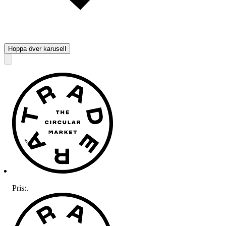
Hoppa över karusell
Pris:
.