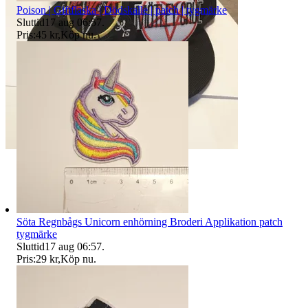
Poison | Giftflaska | Dödskalle | patch | tygmärke
Sluttid
17 aug 06:57
.
Pris:
45 kr
,
Köp nu
.
Söta Regnbågs Unicorn enhörning Broderi Applikation patch
tygmärke
Sluttid
17 aug 06:57
.
Pris:
29 kr
,
Köp nu
.