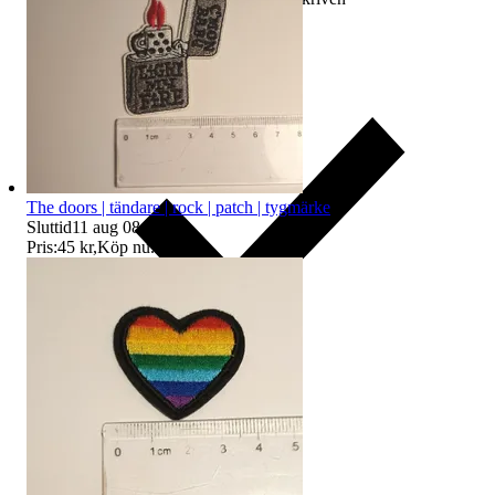
The doors | tändare | rock | patch | tygmärke
Sluttid
11 aug 08:58
.
Pris:
45 kr
,
Köp nu
.
Ersättning om du inte får din vara