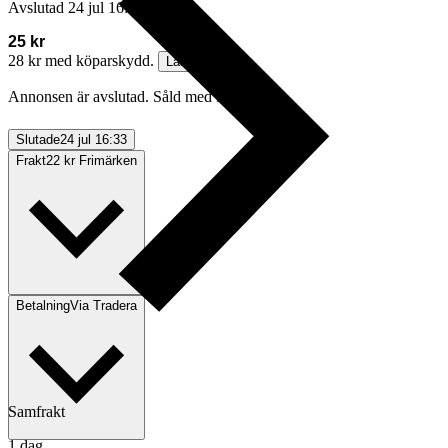
Avslutad
24 jul 16:33
25 kr
28 kr med köparskydd.
Läs mer
Annonsen är avslutad. Såld med Köp nu.
Slutade
24 jul 16:33
Frakt
22 kr Frimärken
Betalning
Via Tradera
Samfrakt
1 dag