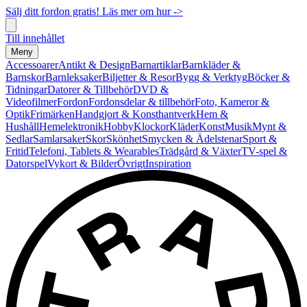
Sälj ditt fordon gratis! Läs mer om hur ->
Till innehållet
Meny
Accessoarer
Antikt & Design
Barnartiklar
Barnkläder &
Barnskor
Barnleksaker
Biljetter & Resor
Bygg & Verktyg
Böcker &
Tidningar
Datorer & Tillbehör
DVD &
Videofilmer
Fordon
Fordonsdelar & tillbehör
Foto, Kameror &
Optik
Frimärken
Handgjort & Konsthantverk
Hem &
Hushåll
Hemelektronik
Hobby
Klockor
Kläder
Konst
Musik
Mynt &
Sedlar
Samlarsaker
Skor
Skönhet
Smycken & Ädelstenar
Sport &
Fritid
Telefoni, Tablets & Wearables
Trädgård & Växter
TV-spel &
Datorspel
Vykort & Bilder
Övrigt
Inspiration