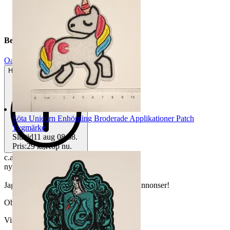
Beskrivning
Oanvänt
Helt ny och aldrig använd
Söta Unicorn Enhörning Broderade Applikationer Patch
Tygmärke
Sluttid
11 aug 08:58
.
Pris:
29 kr
,
Köp nu
.
c.a 6,5 cm I diameter
ny
Jag samfraktar så kolla gärna mina andra annonser!
Objektnr
740 119 053
Visningar
64