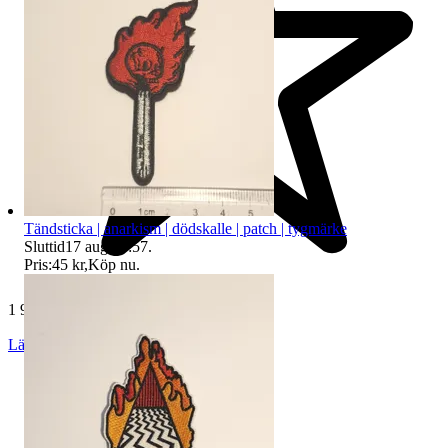
Tändsticka | anarkism | dödskalle | patch | tygmärke
Sluttid
17 aug 06:57
.
Pris:
45 kr
,
Köp nu
.
1 999 omdömen
Läs omdömen
Följ