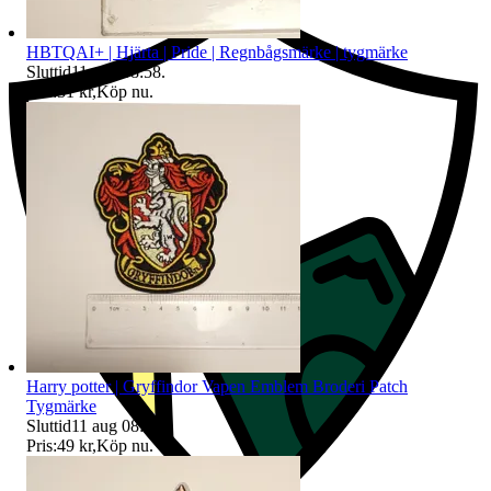
HBTQAI+ | Hjärta | Pride | Regnbågsmärke | tygmärke
Sluttid
11 aug 08:58
.
Pris:
31 kr
,
Köp nu
.
Harry potter | Gryffindor Vapen Emblem Broderi Patch
Tygmärke
Sluttid
11 aug 08:58
.
Pris:
49 kr
,
Köp nu
.