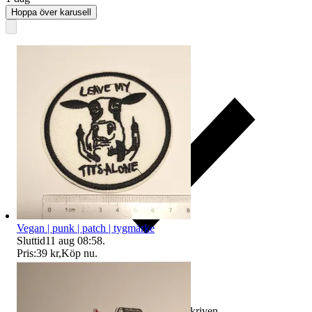
Traderas köparskydd
Hoppa över karusell
Vegan | punk | patch | tygmärke
Sluttid
11 aug 08:58
.
Pris:
39 kr
,
Köp nu
.
Ersättning om varan inte är som beskriven