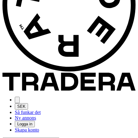
SEK
Så funkar det
Ny annons
Logga in
Skapa konto