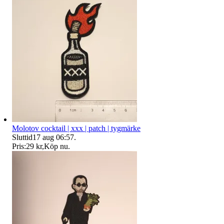
Molotov cocktail | xxx | patch | tygmärke
Sluttid
17 aug 06:57
.
Pris:
29 kr
,
Köp nu
.