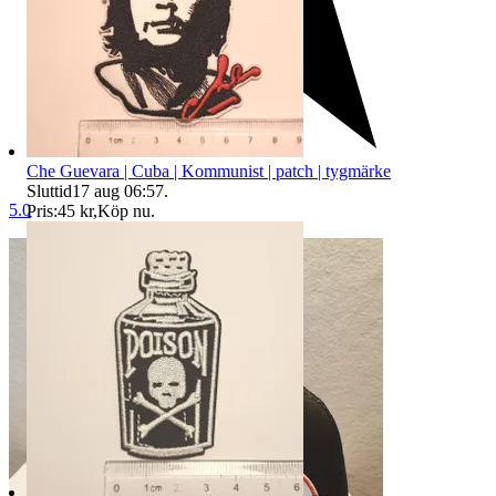
Che Guevara | Cuba | Kommunist | patch | tygmärke
Sluttid
17 aug 06:57
.
5.0
Pris:
45 kr
,
Köp nu
.