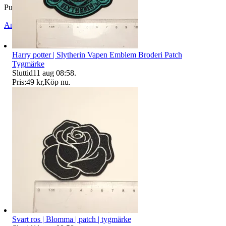
Publicerad
12 jul 08:58
Anmäl
Sälj liknande
Harry potter | Slytherin Vapen Emblem Broderi Patch
Tygmärke
Sluttid
11 aug 08:58
.
Pris:
49 kr
,
Köp nu
.
Svart ros | Blomma | patch | tygmärke