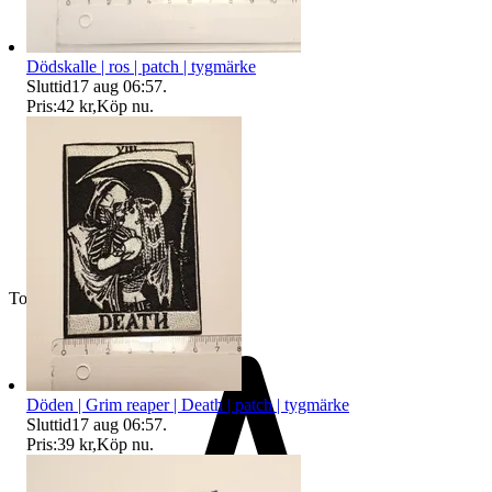
Dödskalle | ros | patch | tygmärke
Sluttid
17 aug 06:57
.
Pris:
42 kr
,
Köp nu
.
Toppsäljare
Döden | Grim reaper | Death | patch | tygmärke
Sluttid
17 aug 06:57
.
Pris:
39 kr
,
Köp nu
.