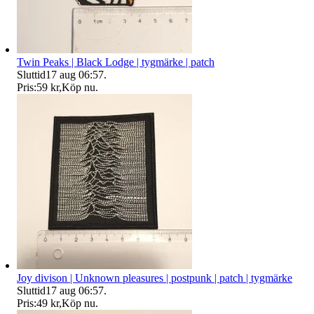
Twin Peaks | Black Lodge | tygmärke | patch
Sluttid
17 aug 06:57
.
Pris:
59 kr
,
Köp nu
.
Joy divison | Unknown pleasures | postpunk | patch | tygmärke
Sluttid
17 aug 06:57
.
Pris:
49 kr
,
Köp nu
.