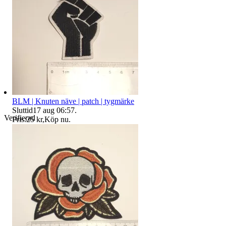
BLM | Knuten näve | patch | tygmärke
Sluttid
17 aug 06:57
.
Verifierad
Pris:
25 kr
,
Köp nu
.