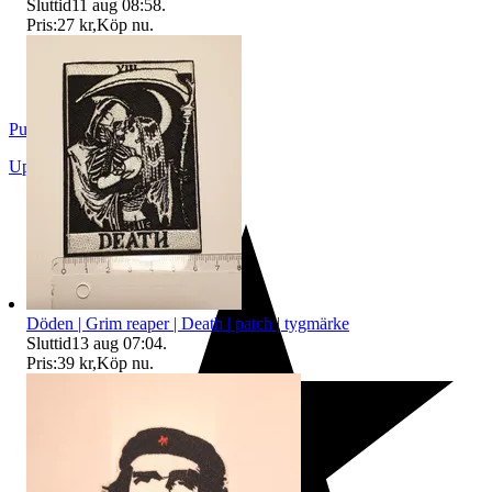
Sluttid
11 aug 08:58
.
Pris:
27 kr
,
Köp nu
.
PuttePatchKing
Uppsala
,
Sverige
Döden | Grim reaper | Death | patch | tygmärke
Sluttid
13 aug 07:04
.
Pris:
39 kr
,
Köp nu
.