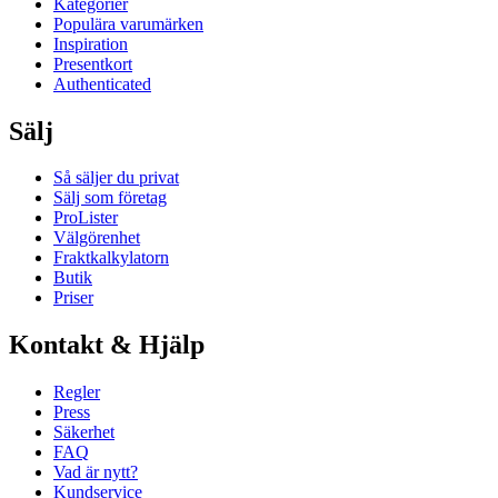
Kategorier
Populära varumärken
Inspiration
Presentkort
Authenticated
Sälj
Så säljer du privat
Sälj som företag
ProLister
Välgörenhet
Fraktkalkylatorn
Butik
Priser
Kontakt & Hjälp
Regler
Press
Säkerhet
FAQ
Vad är nytt?
Kundservice