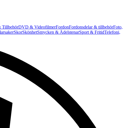
 Tillbehör
DVD & Videofilmer
Fordon
Fordonsdelar & tillbehör
Foto,
arsaker
Skor
Skönhet
Smycken & Ädelstenar
Sport & Fritid
Telefoni,