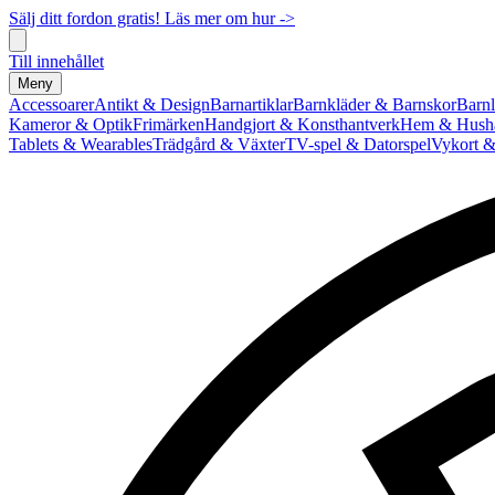
Sälj ditt fordon gratis! Läs mer om hur ->
Till innehållet
Meny
Accessoarer
Antikt & Design
Barnartiklar
Barnkläder & Barnskor
Barnl
Kameror & Optik
Frimärken
Handgjort & Konsthantverk
Hem & Hushå
Tablets & Wearables
Trädgård & Växter
TV-spel & Datorspel
Vykort &