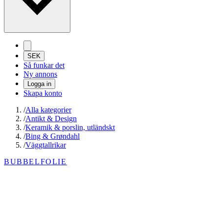
SEK
Så funkar det
Ny annons
Logga in
Skapa konto
/
Alla kategorier
/
Antikt & Design
/
Keramik & porslin, utländskt
/
Bing & Grøndahl
/
Väggtallrikar
BUBBELFOLIE