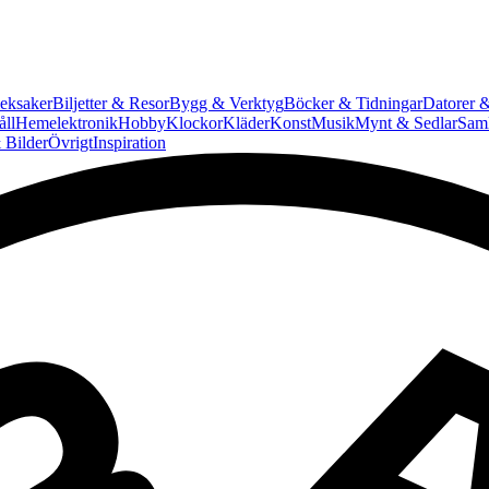
eksaker
Biljetter & Resor
Bygg & Verktyg
Böcker & Tidningar
Datorer &
ll
Hemelektronik
Hobby
Klockor
Kläder
Konst
Musik
Mynt & Sedlar
Saml
 Bilder
Övrigt
Inspiration