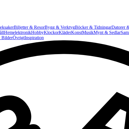
eksaker
Biljetter & Resor
Bygg & Verktyg
Böcker & Tidningar
Datorer &
ll
Hemelektronik
Hobby
Klockor
Kläder
Konst
Musik
Mynt & Sedlar
Saml
 Bilder
Övrigt
Inspiration