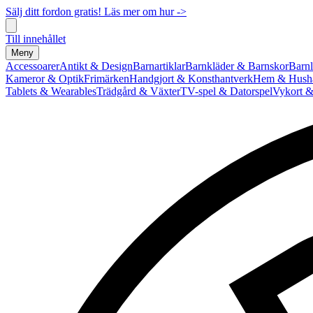
Sälj ditt fordon gratis! Läs mer om hur ->
Till innehållet
Meny
Accessoarer
Antikt & Design
Barnartiklar
Barnkläder & Barnskor
Barnl
Kameror & Optik
Frimärken
Handgjort & Konsthantverk
Hem & Hushå
Tablets & Wearables
Trädgård & Växter
TV-spel & Datorspel
Vykort &