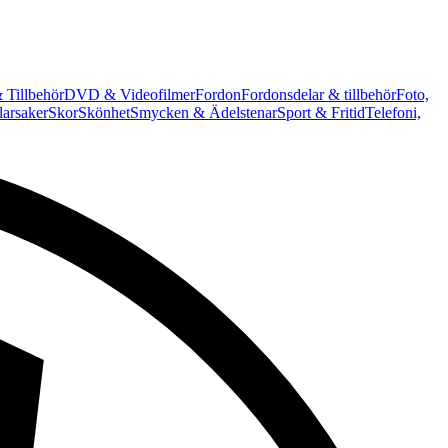
 Tillbehör
DVD & Videofilmer
Fordon
Fordonsdelar & tillbehör
Foto,
arsaker
Skor
Skönhet
Smycken & Ädelstenar
Sport & Fritid
Telefoni,