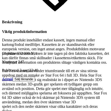
Beskrivning
Viktig produktinformation
Denna produkt innehåller endast kassett, ingen manual eller
kartong/fodral medföljer. Kassetten är av skandinavisk eller
europeisk version, om inget annat anges. Produktbilden motsvarar
produktens utseende, men är inte tagen på den faktiska kassetten, det
Objektnr
692 000 334
kan därför finnas små skillnader i kassettens/etikettens skick. För
Visningar
247
detaljerad information om produktens slitage vänligen kontakta oss.
Publicerad
3 aug 22:40
Star Fox-teamet återvänder triumferande till ett av sina största
uppdrag med en remake av Star Fox 64 i full 3D. Hela Star Fox
Anmäl
Sälj liknande
universumet breder ut sig realistiskt in i djupet av Nintendo 3DS
skärmen medan 3D-grafik ger spelaren ett tydligare grepp om
avstånd och position. Detta gör spelet mer tillgänglig och intuitiv,
och därmed möjliggöra spelarna att fokusera på uppgiften. Star Fox
64 3D sätter också de två skärmar på Nintendo 3DS system till
användning, medan den övre skärmen visar 3D
spelet och den nedre skärmen visar olika karaktärer och deras
dialog.