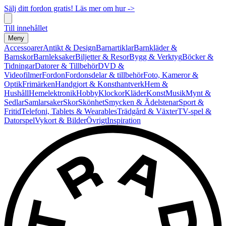
Sälj ditt fordon gratis! Läs mer om hur ->
Till innehållet
Meny
Accessoarer
Antikt & Design
Barnartiklar
Barnkläder &
Barnskor
Barnleksaker
Biljetter & Resor
Bygg & Verktyg
Böcker &
Tidningar
Datorer & Tillbehör
DVD &
Videofilmer
Fordon
Fordonsdelar & tillbehör
Foto, Kameror &
Optik
Frimärken
Handgjort & Konsthantverk
Hem &
Hushåll
Hemelektronik
Hobby
Klockor
Kläder
Konst
Musik
Mynt &
Sedlar
Samlarsaker
Skor
Skönhet
Smycken & Ädelstenar
Sport &
Fritid
Telefoni, Tablets & Wearables
Trädgård & Växter
TV-spel &
Datorspel
Vykort & Bilder
Övrigt
Inspiration