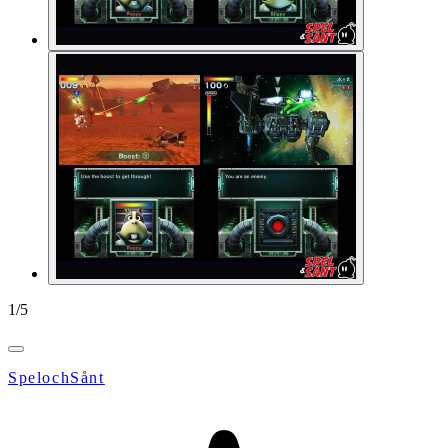
1
/
5
SpelochSånt