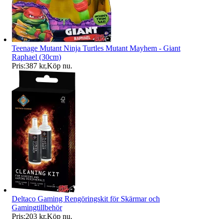
Teenage Mutant Ninja Turtles Mutant Mayhem - Giant
Raphael (30cm)
Pris:
387 kr
,
Köp nu
.
Deltaco Gaming Rengöringskit för Skärmar och
Gamingtillbehör
Pris:
203 kr
,
Köp nu
.