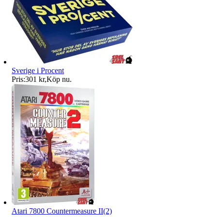
Sverige i Procent
Pris:
301 kr
,
Köp nu
.
Atari 7800 Countermeasure II(2)