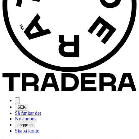
SEK
Så funkar det
Ny annons
Logga in
Skapa konto