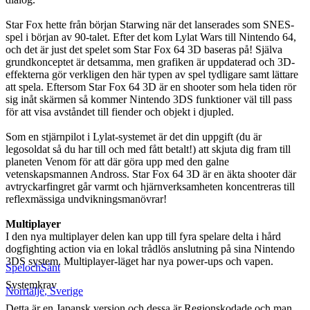
Star Fox hette från början Starwing när det lanserades som SNES-
spel i början av 90-talet. Efter det kom Lylat Wars till Nintendo 64,
och det är just det spelet som Star Fox 64 3D baseras på! Själva
grundkonceptet är detsamma, men grafiken är uppdaterad och 3D-
effekterna gör verkligen den här typen av spel tydligare samt lättare
att spela. Eftersom Star Fox 64 3D är en shooter som hela tiden rör
sig inåt skärmen så kommer Nintendo 3DS funktioner väl till pass
för att visa avståndet till fiender och objekt i djupled.
Som en stjärnpilot i Lylat-systemet är det din uppgift (du är
legosoldat så du har till och med fått betalt!) att skjuta dig fram till
planeten Venom för att där göra upp med den galne
vetenskapsmannen Andross. Star Fox 64 3D är en äkta shooter där
avtryckarfingret går varmt och hjärnverksamheten koncentreras till
reflexmässiga undvikningsmanövrar!
Multiplayer
I den nya multiplayer delen kan upp till fyra spelare delta i hård
dogfighting action via en lokal trådlös anslutning på sina Nintendo
3DS system. Multiplayer-läget har nya power-ups och vapen.
SpelochSånt
Systemkrav
Norrtälje
,
Sverige
Detta är en Japansk version och dessa är Regionskodade och man