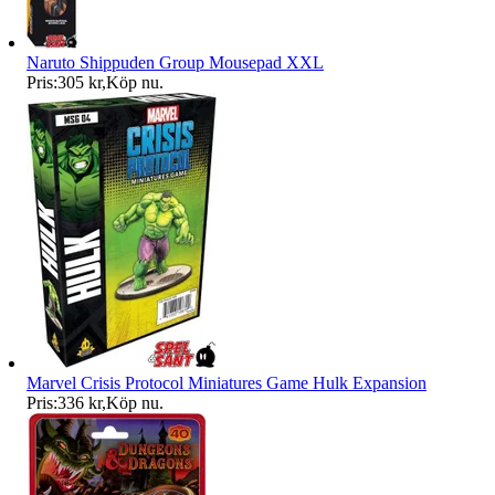
Naruto Shippuden Group Mousepad XXL
Pris:
305 kr
,
Köp nu
.
Marvel Crisis Protocol Miniatures Game Hulk Expansion
Pris:
336 kr
,
Köp nu
.