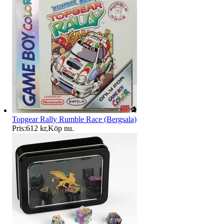
Topgear Rally Rumble Race (Bergsala)
Pris:
612 kr
,
Köp nu
.