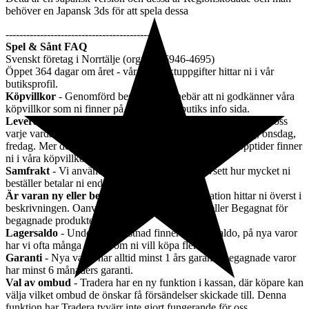
behöver en Japansk 3ds för att spela dessa
--------------------------------------------
Spel & Sånt FAQ
Svenskt företag i Norrtälje (orgnr:556946-4695)
Öppet 364 dagar om året - våra kontaktuppgifter hittar ni i vår
butiksprofil.
Köpvillkor
- Genomförd beställning innebär att ni godkänner våra
köpvillkor som ni finner på i vår tradera butiks info sida.
Leverans
- Beställningar med Postnord leverans skickas från oss
varje vardag, beställningar med Schenker skickas måndag, onsdag,
fredag. Mer detaljerad information om leverans och stopptider finner
ni i våra köpvillkor.
Samfrakt
- Vi använder oss av enhetsfrakt, oavsett hur mycket ni
beställer betalar ni endast en frakt.
Är varan ny eller begagnad?
- Denna information hittar ni överst i
beskrivningen. Oanvänt för helt nya produkter eller Begagnat för
begagnade produkter.
Lagersaldo
- Under fraktkostnad finner ni lagersaldo, på nya varor
har vi ofta många i lager om ni vill köpa fler.
Garanti
- Nya varor har alltid minst 1 års garanti, begagnade varor
har minst 6 månaders garanti.
Val av ombud
- Tradera har en ny funktion i kassan, där köpare kan
välja vilket ombud de önskar få försändelser skickade till. Denna
funktion har Tradera tyvärr inte gjort fungerande för oss