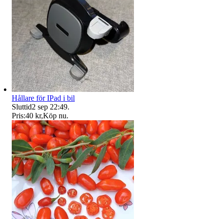
Hållare för IPad i bil
Sluttid
2 sep 22:49
.
Pris:
40 kr
,
Köp nu
.