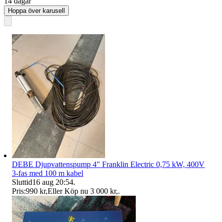
14 dagar
Hoppa över karusell
DEBE Djupvattenspump 4" Franklin Electric 0,75 kW, 400V
3-fas med 100 m kabel
Sluttid
16 aug 20:54
.
Pris:
990 kr
,
Eller Köp nu
3 000 kr
,
.