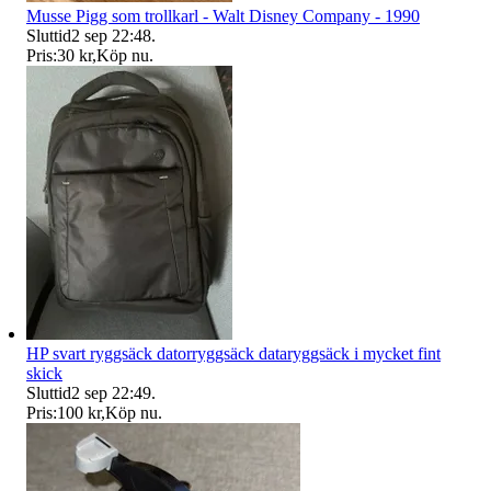
Musse Pigg som trollkarl - Walt Disney Company - 1990
Sluttid
2 sep 22:48
.
Pris:
30 kr
,
Köp nu
.
HP svart ryggsäck datorryggsäck dataryggsäck i mycket fint
skick
Sluttid
2 sep 22:49
.
Pris:
100 kr
,
Köp nu
.