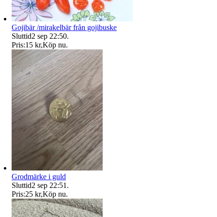
Gojibär /mirakelbär från gojibuske
Sluttid
2 sep 22:50
.
Pris:
15 kr
,
Köp nu
.
Grodmärke i guld
Sluttid
2 sep 22:51
.
Pris:
25 kr
,
Köp nu
.