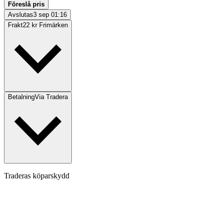
Föreslå pris
Avslutas
3 sep 01:16
Frakt
22 kr Frimärken
Betalning
Via Tradera
Traderas köparskydd