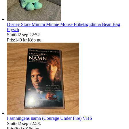
Disney Store Mimmi Minnie Mouse Frihetsgudinna Bean Bag
Plysch
Sluttid
2 sep 22:52
.
Pris:
149 kr
,
Köp nu
.
I sanningens namn (Courage Under Fire) VHS
Sluttid
2 sep 22:53
.
Pris:
30 kr
,
Köp nu
.