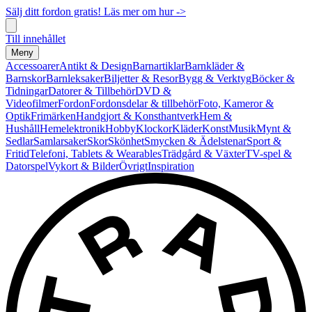
Sälj ditt fordon gratis! Läs mer om hur ->
Till innehållet
Meny
Accessoarer
Antikt & Design
Barnartiklar
Barnkläder &
Barnskor
Barnleksaker
Biljetter & Resor
Bygg & Verktyg
Böcker &
Tidningar
Datorer & Tillbehör
DVD &
Videofilmer
Fordon
Fordonsdelar & tillbehör
Foto, Kameror &
Optik
Frimärken
Handgjort & Konsthantverk
Hem &
Hushåll
Hemelektronik
Hobby
Klockor
Kläder
Konst
Musik
Mynt &
Sedlar
Samlarsaker
Skor
Skönhet
Smycken & Ädelstenar
Sport &
Fritid
Telefoni, Tablets & Wearables
Trädgård & Växter
TV-spel &
Datorspel
Vykort & Bilder
Övrigt
Inspiration