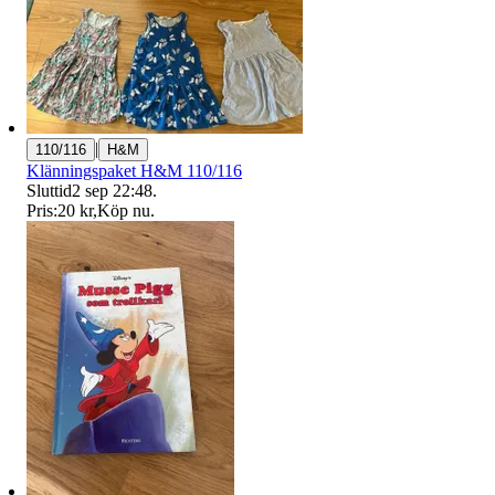
|
110/116
H&M
Klänningspaket H&M 110/116
Sluttid
2 sep 22:48
.
Pris:
20 kr
,
Köp nu
.