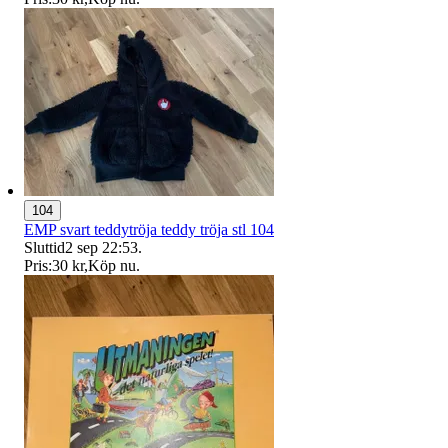
104
EMP svart teddytröja teddy tröja stl 104
Sluttid
2 sep 22:53
.
Pris:
30 kr
,
Köp nu
.