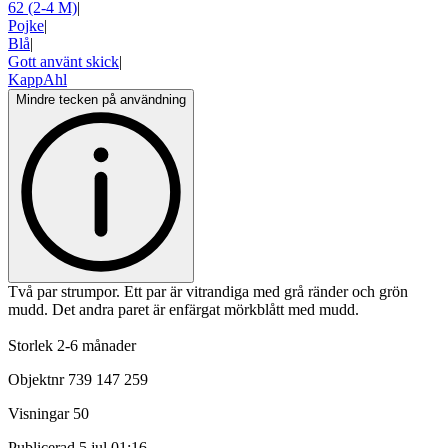
62 (2-4 M)
|
Pojke
|
Blå
|
Gott använt skick
|
KappAhl
Mindre tecken på användning
Två par strumpor. Ett par är vitrandiga med grå ränder och grön
mudd. Det andra paret är enfärgat mörkblått med mudd.
Storlek 2-6 månader
Objektnr
739 147 259
Visningar
50
Publicerad
5 jul 01:16