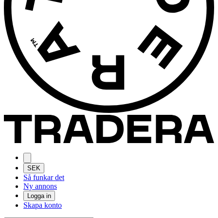
SEK
Så funkar det
Ny annons
Logga in
Skapa konto