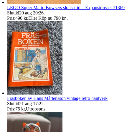
LEGO Super Mario Bowsers slottsstrid – Expansionsset 71369
Sluttid
20 aug 20:26
.
Pris:
490 kr
,
Eller Köp nu
790 kr
,
.
Fräsboken av Hans Mårtensson vintage retro hantverk
Sluttid
21 aug 17:22
.
Pris:
75 kr
,
Utropspris
.