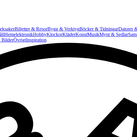
eksaker
Biljetter & Resor
Bygg & Verktyg
Böcker & Tidningar
Datorer &
ll
Hemelektronik
Hobby
Klockor
Kläder
Konst
Musik
Mynt & Sedlar
Saml
 Bilder
Övrigt
Inspiration