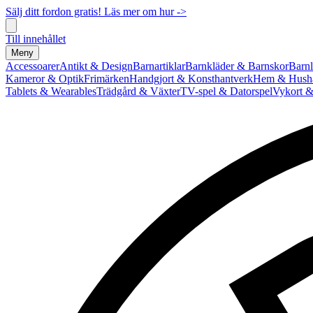
Sälj ditt fordon gratis! Läs mer om hur ->
Till innehållet
Meny
Accessoarer
Antikt & Design
Barnartiklar
Barnkläder & Barnskor
Barnl
Kameror & Optik
Frimärken
Handgjort & Konsthantverk
Hem & Hushå
Tablets & Wearables
Trädgård & Växter
TV-spel & Datorspel
Vykort &