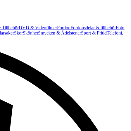
 Tillbehör
DVD & Videofilmer
Fordon
Fordonsdelar & tillbehör
Foto,
arsaker
Skor
Skönhet
Smycken & Ädelstenar
Sport & Fritid
Telefoni,