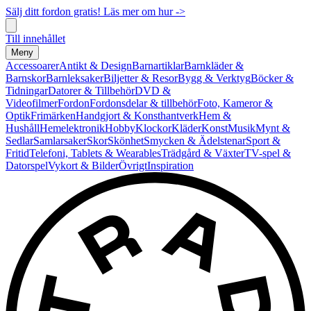
Sälj ditt fordon gratis! Läs mer om hur ->
Till innehållet
Meny
Accessoarer
Antikt & Design
Barnartiklar
Barnkläder &
Barnskor
Barnleksaker
Biljetter & Resor
Bygg & Verktyg
Böcker &
Tidningar
Datorer & Tillbehör
DVD &
Videofilmer
Fordon
Fordonsdelar & tillbehör
Foto, Kameror &
Optik
Frimärken
Handgjort & Konsthantverk
Hem &
Hushåll
Hemelektronik
Hobby
Klockor
Kläder
Konst
Musik
Mynt &
Sedlar
Samlarsaker
Skor
Skönhet
Smycken & Ädelstenar
Sport &
Fritid
Telefoni, Tablets & Wearables
Trädgård & Växter
TV-spel &
Datorspel
Vykort & Bilder
Övrigt
Inspiration