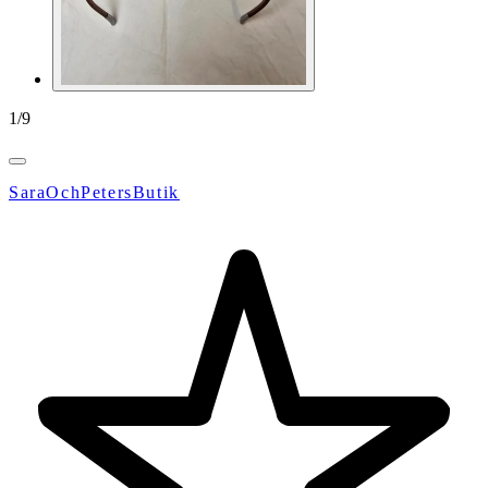
1
/
9
SaraOchPetersButik