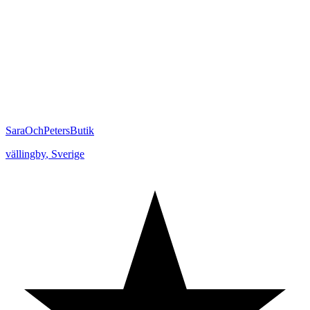
SaraOchPetersButik
vällingby
,
Sverige