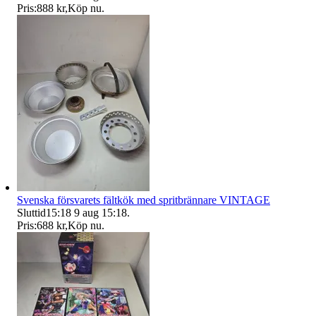
Pris:
888 kr
,
Köp nu
.
Svenska försvarets fältkök med spritbrännare VINTAGE
Sluttid
15:18
9 aug 15:18
.
Pris:
688 kr
,
Köp nu
.