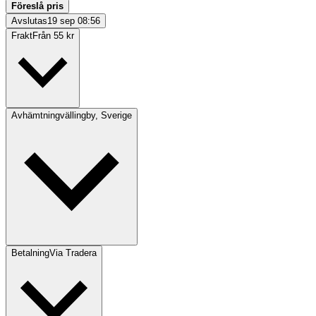
Föreslå pris
Avslutas
19 sep 08:56
Frakt
Från 55 kr
Avhämtning
vällingby, Sverige
Betalning
Via Tradera