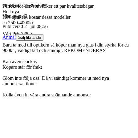
Objektnr
741 396 849
Perfekt för den som söker ett par kvalitetsbågar.
Helt nya
Visningar
42
Hos optikern kostar dessa modeller
ca 2500-4000kr
Publicerad
21 jul 08:56
Vårt Pris 788kr
Anmäl
Sälj liknande
Bara ta med till optikern så köper man nya glas i din styrka för ca
900kr , väldigt lätt och smidigt. REKOMENDERAS
Kan även skickas
Köpare står för frakt
Glöm inte följa oss! Då vi ständigt kommer ut med nya
annonser/aktioner
Kolla även in våra andra spännande annonser