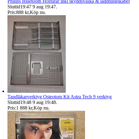
Philips Bluetooth Hörlurar inkl skyddsväska & laddningskabel
Sluttid
19:47
9 aug 19:47
.
Pris:
888 kr
,
Köp nu
.
Tandläkarverktyg Osteotom Kit Astra Tech 9 verktyg
Sluttid
19:48
9 aug 19:48
.
Pris:
1 888 kr
,
Köp nu
.