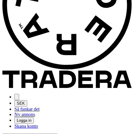
SEK
Så funkar det
Ny annons
Logga in
Skapa konto