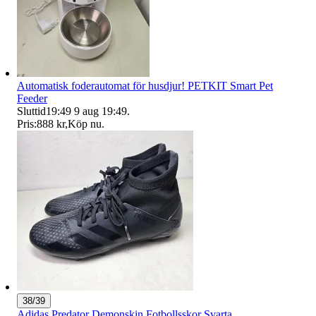
Automatisk foderautomat för husdjur! PETKIT Smart Pet
Feeder
Sluttid
19:49
9 aug 19:49
.
Pris:
888 kr
,
Köp nu
.
38/39
Adidas Predator Demonskin Fotbollsskor Svarta