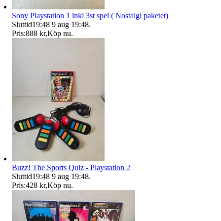
Sony Playstation 1 inkl 3st spel ( Nostalgi paketet)
Sluttid
19:48
9 aug 19:48
.
Pris:
888 kr
,
Köp nu
.
Buzz! The Sports Quiz - Playstation 2
Sluttid
19:48
9 aug 19:48
.
Pris:
428 kr
,
Köp nu
.