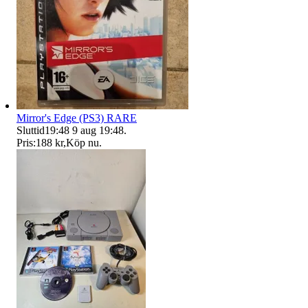
Mirror's Edge (PS3) RARE
Sluttid
19:48
9 aug 19:48
.
Pris:
188 kr
,
Köp nu
.