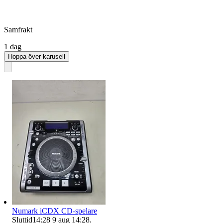
Samfrakt
1 dag
Hoppa över karusell
Numark iCDX CD-spelare
Sluttid
14:28
9 aug 14:28
.