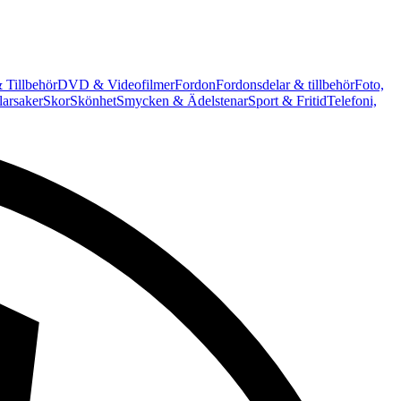
 Tillbehör
DVD & Videofilmer
Fordon
Fordonsdelar & tillbehör
Foto,
arsaker
Skor
Skönhet
Smycken & Ädelstenar
Sport & Fritid
Telefoni,