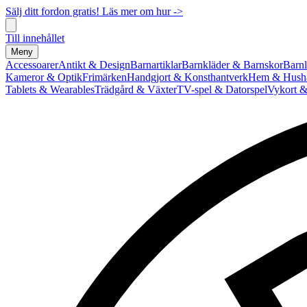
Sälj ditt fordon gratis! Läs mer om hur ->
Till innehållet
Meny
Accessoarer
Antikt & Design
Barnartiklar
Barnkläder & Barnskor
Barnl
Kameror & Optik
Frimärken
Handgjort & Konsthantverk
Hem & Hushå
Tablets & Wearables
Trädgård & Växter
TV-spel & Datorspel
Vykort &