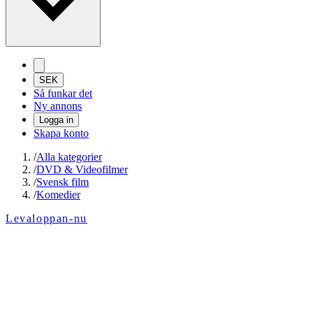
SEK
Så funkar det
Ny annons
Logga in
Skapa konto
/
Alla kategorier
/
DVD & Videofilmer
/
Svensk film
/
Komedier
Levaloppan-nu