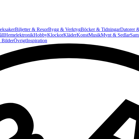
eksaker
Biljetter & Resor
Bygg & Verktyg
Böcker & Tidningar
Datorer &
ll
Hemelektronik
Hobby
Klockor
Kläder
Konst
Musik
Mynt & Sedlar
Saml
 Bilder
Övrigt
Inspiration