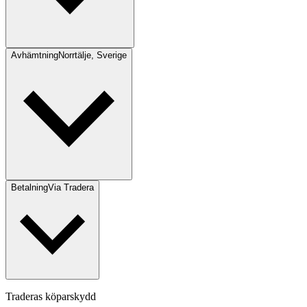
Avhämtning
Norrtälje, Sverige
Betalning
Via Tradera
Traderas köparskydd