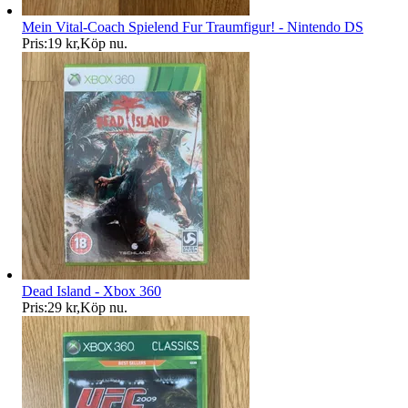
Mein Vital-Coach Spielend Fur Traumfigur! - Nintendo DS
Pris:
19 kr
,
Köp nu
.
Dead Island - Xbox 360
Pris:
29 kr
,
Köp nu
.