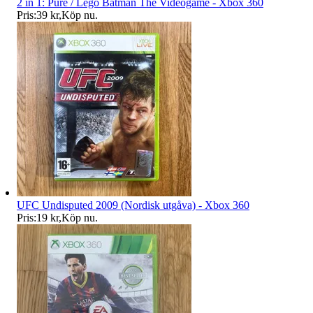
2 in 1: Pure / Lego Batman The Videogame - Xbox 360
Pris:
39 kr
,
Köp nu
.
UFC Undisputed 2009 (Nordisk utgåva) - Xbox 360
Pris:
19 kr
,
Köp nu
.