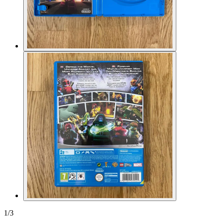
1
/
3