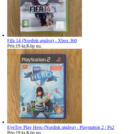
Fifa 14 (Nordisk utgåva) - Xbox 360
Pris:
19 kr
,
Köp nu
.
EyeToy Play Hero (Nordisk utgåva) - Playstation 2 / Ps2
Pris:
19 kr
,
Köp nu
.