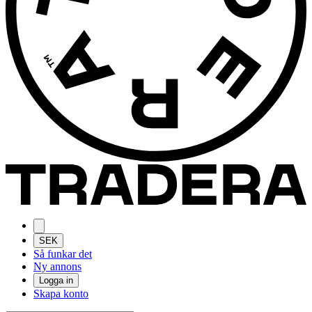
SEK
Så funkar det
Ny annons
Logga in
Skapa konto