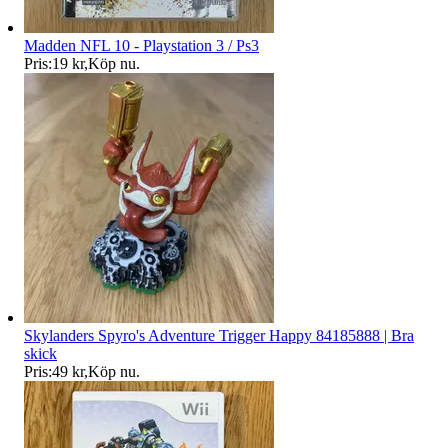
Madden NFL 10 - Playstation 3 / Ps3
Pris:
19 kr
,
Köp nu
.
Skylanders Spyro's Adventure Trigger Happy 84185888 | Bra
skick
Pris:
49 kr
,
Köp nu
.