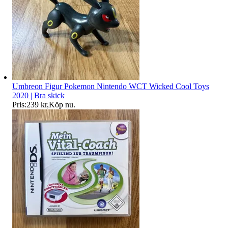
Umbreon Figur Pokemon Nintendo WCT Wicked Cool Toys
2020 | Bra skick
Pris:
239 kr
,
Köp nu
.