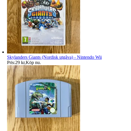
Skylanders Giants (Nordisk utgåva) - Nintendo Wii
Pris:
29 kr
,
Köp nu
.