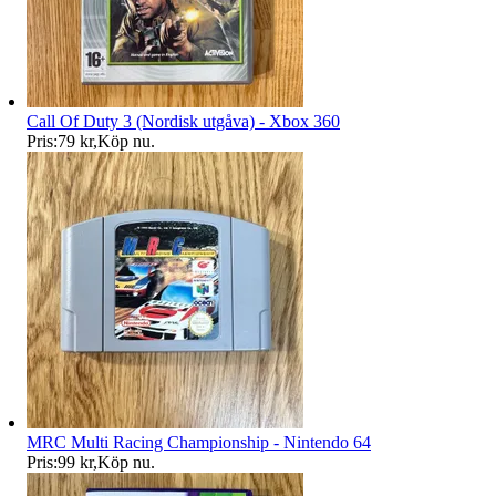
Call Of Duty 3 (Nordisk utgåva) - Xbox 360
Pris:
79 kr
,
Köp nu
.
MRC Multi Racing Championship - Nintendo 64
Pris:
99 kr
,
Köp nu
.