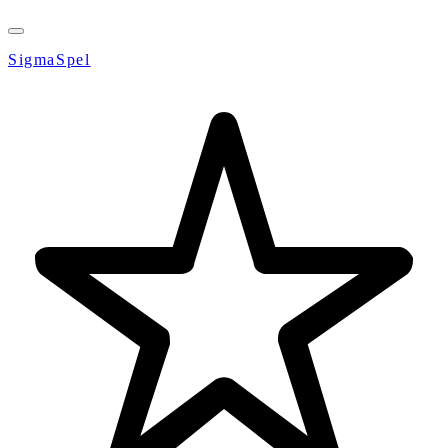
SigmaSpel