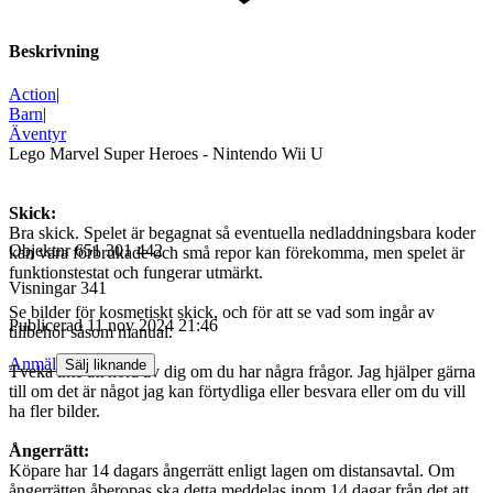
Beskrivning
Action
|
Barn
|
Äventyr
Lego Marvel Super Heroes - Nintendo Wii U
Skick:
Bra skick. Spelet är begagnat så eventuella nedladdningsbara koder
Objektnr
651 301 442
kan vara förbrukade och små repor kan förekomma, men spelet är
funktionstestat och fungerar utmärkt.
Visningar
341
Se bilder för kosmetiskt skick, och för att se vad som ingår av
Publicerad
11 nov 2024 21:46
tillbehör såsom manual.
Anmäl
Sälj liknande
Tveka inte att höra av dig om du har några frågor. Jag hjälper gärna
till om det är något jag kan förtydliga eller besvara eller om du vill
ha fler bilder.
Ångerrätt:
Köpare har 14 dagars ångerrätt enligt lagen om distansavtal. Om
ångerrätten åberopas ska detta meddelas inom 14 dagar från det att