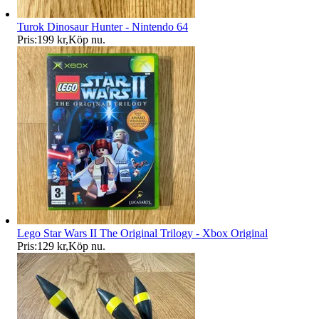
Turok Dinosaur Hunter - Nintendo 64
Pris:
199 kr
,
Köp nu
.
Lego Star Wars II The Original Trilogy - Xbox Original
Pris:
129 kr
,
Köp nu
.