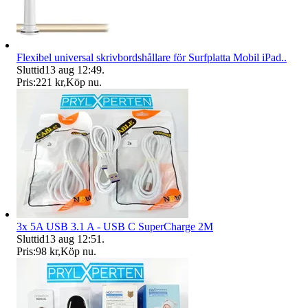
Flexibel universal skrivbordshållare för Surfplatta Mobil iPad..
Sluttid
13 aug 12:49
.
Pris:
221 kr
,
Köp nu
.
3x 5A USB 3.1 A - USB C SuperCharge 2M
Sluttid
13 aug 12:51
.
Pris:
98 kr
,
Köp nu
.