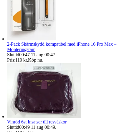
2-Pack Skärmskydd kompatibel med iPhone 16 Pro Max –
Monteringsram
Sluttid
00:47
11 aug 00:47
.
Pris:
110 kr
,
Köp nu
.
Vinröd 6st Insatser till resväskor
Sluttid
00:49
11 aug 00:49
.