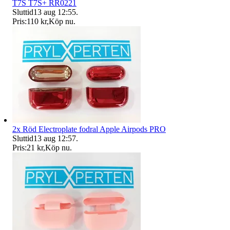
T7S T7S+ RR0221
Sluttid
13 aug 12:55
.
Pris:
110 kr
,
Köp nu
.
2x Röd Electroplate fodral Apple Airpods PRO
Sluttid
13 aug 12:57
.
Pris:
21 kr
,
Köp nu
.