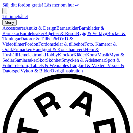
Sälj ditt fordon gratis! Läs mer om hur ->
Till innehållet
Meny
Accessoarer
Antikt & Design
Barnartiklar
Barnkläder &
Barnskor
Barnleksaker
Biljetter & Resor
Bygg & Verktyg
Böcker &
Tidningar
Datorer & Tillbehör
DVD &
Videofilmer
Fordon
Fordonsdelar & tillbehör
Foto, Kameror &
Optik
Frimärken
Handgjort & Konsthantverk
Hem &
Hushåll
Hemelektronik
Hobby
Klockor
Kläder
Konst
Musik
Mynt &
Sedlar
Samlarsaker
Skor
Skönhet
Smycken & Ädelstenar
Sport &
Fritid
Telefoni, Tablets & Wearables
Trädgård & Växter
TV-spel &
Datorspel
Vykort & Bilder
Övrigt
Inspiration