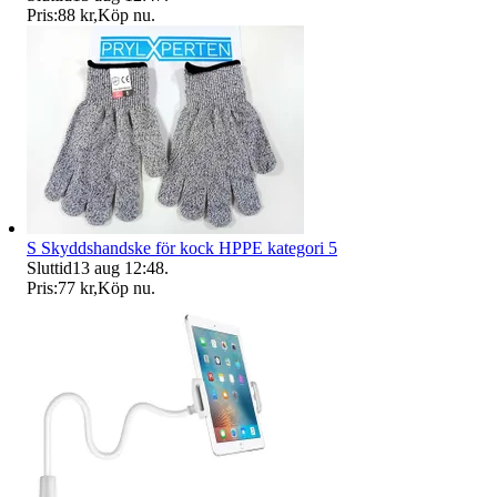
Pris:
88 kr
,
Köp nu
.
S Skyddshandske för kock HPPE kategori 5
Sluttid
13 aug 12:48
.
Pris:
77 kr
,
Köp nu
.