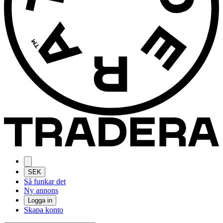
SEK
Så funkar det
Ny annons
Logga in
Skapa konto