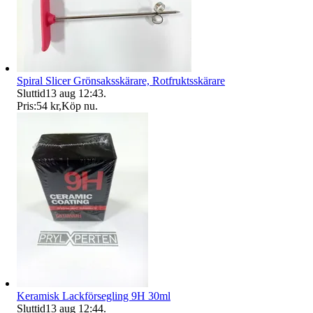
Spiral Slicer Grönsaksskärare, Rotfruktsskärare
Sluttid
13 aug 12:43
.
Pris:
54 kr
,
Köp nu
.
Keramisk Lackförsegling 9H 30ml
Sluttid
13 aug 12:44
.