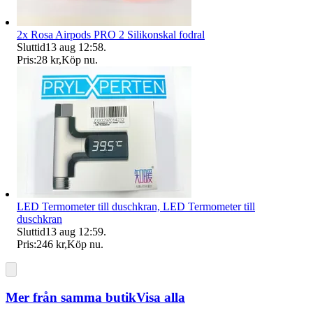
2x Rosa Airpods PRO 2 Silikonskal fodral
Sluttid
13 aug 12:58
.
Pris:
28 kr
,
Köp nu
.
LED Termometer till duschkran, LED Termometer till
duschkran
Sluttid
13 aug 12:59
.
Pris:
246 kr
,
Köp nu
.
Mer från samma butik
Visa alla