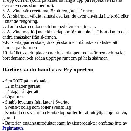
är upp och ner (kolla på kanterna längst upp på respektive sida så
dessa överens stämmer bra).
5. Använd våtservetterna för att rengöra skärmen.
6. Är skärmen väldigt smutsig så kan du även använda lite t-röd eller
liknande rengöring.
7. Torka skärmen torr och fin med den torra trasan.
8. Använd medföljande klisterlappar för att "plocka" bort damm och
andra småsaker från skärmen.
9.Klisterlapparna ska ej dras på skärmen, då riskerar klistret att
hamna på skärmen.
10. Istället ska du placera ner klisterlappen mot skärmen och rycka
bort dammet och sedan upprepa runt om på hela skärmen.
Därför ska du handla av Prylxperten:
- Sen 2007 på marknaden.
- 12 månader garanti
- 14 dagar ångerrätt
- Låga priser
- Snabb leverans från lager i Sverige
- Svenskt bolag som följer svensk lag
- Kontakta oss via mina kontaktuppgifter för att utnyttja ångerrätten,
garanti
- Batterier, engångsprodukter samt hygienprodukter omfattas inte av
Prylxperten
ångerrätten