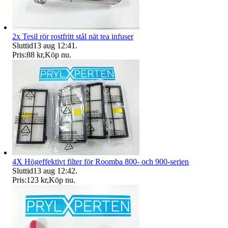
2x Tesil rör rostfritt stål nät tea infuser
Sluttid
13 aug 12:41
.
Pris:
88 kr
,
Köp nu
.
4X Högeffektivt filter för Roomba 800- och 900-serien
Sluttid
13 aug 12:42
.
Pris:
123 kr
,
Köp nu
.