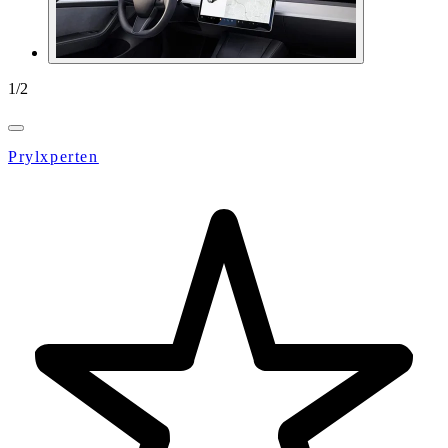
1
/
2
Prylxperten