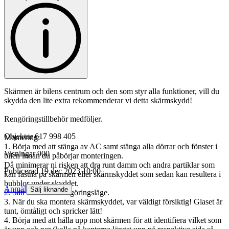
Skärmen är bilens centrum och den som styr alla funktioner, vill du
skydda den lite extra rekommenderar vi detta skärmskydd!
Rengöringstillbehör medföljer.
Objektnr
617 998 405
Montering:
1. Börja med att stänga av AC samt stänga alla dörrar och fönster i
Visningar
900
bilen innan du påbörjar monteringen.
Då minimerar ni risken att dra runt damm och andra partiklar som
Publicerad
19 dec 2023 10:00
kan fastna på skärmen eller skärmskyddet som sedan kan resultera i
bubblor under skyddet.
Anmäl
Sälj liknande
2. Sätt skärmen i rengöringsläge.
3. När du ska montera skärmskyddet, var väldigt försiktig! Glaset är
tunt, ömtåligt och spricker lätt!
4. Börja med att hålla upp mot skärmen för att identifiera vilket som