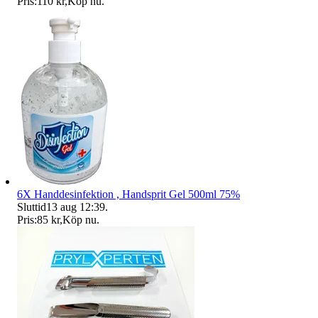
Pris:
110 kr
,
Köp nu
.
6X Handdesinfektion , Handsprit Gel 500ml 75%
Sluttid
13 aug 12:39
.
Pris:
85 kr
,
Köp nu
.