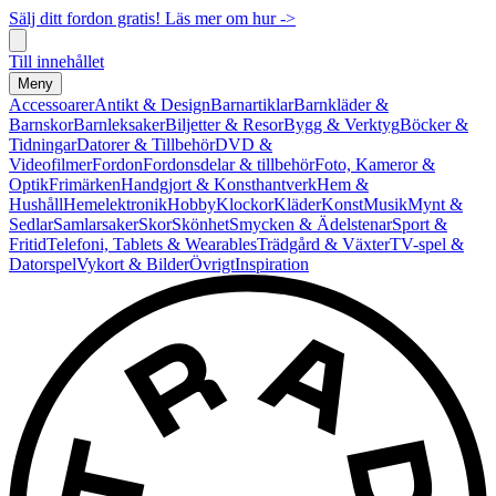
Sälj ditt fordon gratis! Läs mer om hur ->
Till innehållet
Meny
Accessoarer
Antikt & Design
Barnartiklar
Barnkläder &
Barnskor
Barnleksaker
Biljetter & Resor
Bygg & Verktyg
Böcker &
Tidningar
Datorer & Tillbehör
DVD &
Videofilmer
Fordon
Fordonsdelar & tillbehör
Foto, Kameror &
Optik
Frimärken
Handgjort & Konsthantverk
Hem &
Hushåll
Hemelektronik
Hobby
Klockor
Kläder
Konst
Musik
Mynt &
Sedlar
Samlarsaker
Skor
Skönhet
Smycken & Ädelstenar
Sport &
Fritid
Telefoni, Tablets & Wearables
Trädgård & Växter
TV-spel &
Datorspel
Vykort & Bilder
Övrigt
Inspiration