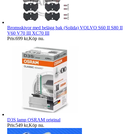
Bromsskivor med belägg bak (Solida) VOLVO S60 II S80 II
V60 V70 III XC70 III
Pris:
699 kr
,
Köp nu
.
D3S lamp OSRAM original
Pris:
549 kr
,
Köp nu
.