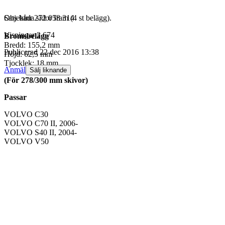
Sats båda sidor fram (4 st belägg).
Objektnr
272 058 314
Visningar
2 674
Bromsbelägg
Bredd: 155,2 mm
Publicerad
22 dec 2016 13:38
Höjd: 62,5 mm
Tjocklek: 18 mm
Anmäl
Sälj liknande
(För 278/300 mm skivor)
Passar
VOLVO C30
VOLVO C70 II, 2006-
VOLVO S40 II, 2004-
VOLVO V50