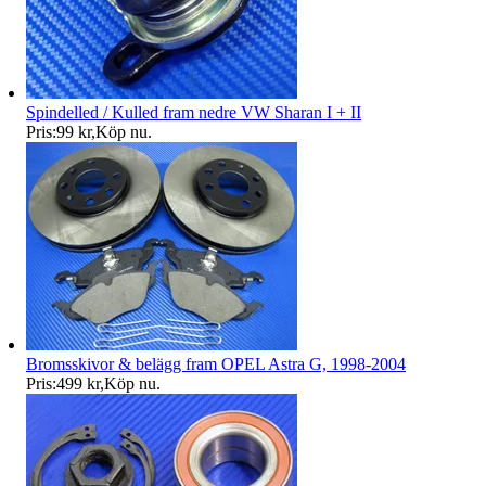
Spindelled / Kulled fram nedre VW Sharan I + II
Pris:
99 kr
,
Köp nu
.
Bromsskivor & belägg fram OPEL Astra G, 1998-2004
Pris:
499 kr
,
Köp nu
.