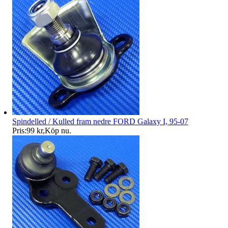
Spindelled / Kulled fram nedre FORD Galaxy I, 95-07
Pris:
99 kr
,
Köp nu
.