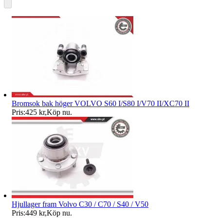
Bromsok bak höger VOLVO S60 I/S80 I/V70 II/XC70 II
Pris:
425 kr
,
Köp nu
.
Hjullager fram Volvo C30 / C70 / S40 / V50
Pris:
449 kr
,
Köp nu
.