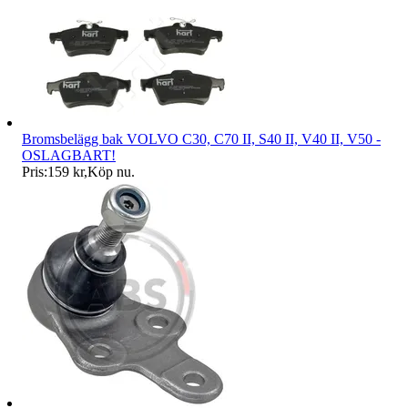
Bromsbelägg bak VOLVO C30, C70 II, S40 II, V40 II, V50 -
OSLAGBART!
Pris:
159 kr
,
Köp nu
.