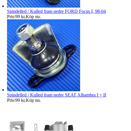
Spindelled / Kulled fram nedre FORD Focus I, 98-04
Pris:
99 kr
,
Köp nu
.
Spindelled / Kulled fram nedre SEAT Alhambra I + II
Pris:
99 kr
,
Köp nu
.