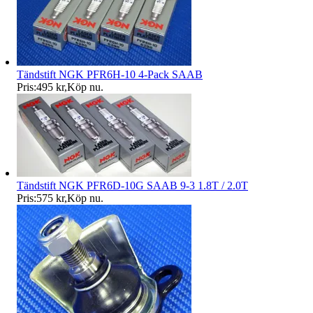
Tändstift NGK PFR6H-10 4-Pack SAAB
Pris:
495 kr
,
Köp nu
.
Tändstift NGK PFR6D-10G SAAB 9-3 1.8T / 2.0T
Pris:
575 kr
,
Köp nu
.