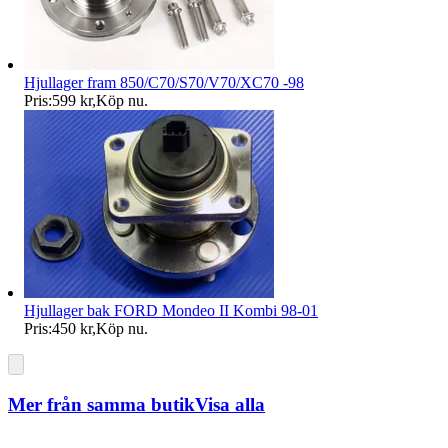
Hjullager fram 850/C70/S70/V70/XC70 -98
Pris:
599 kr
,
Köp nu
.
Hjullager bak FORD Mondeo II Kombi 98-01
Pris:
450 kr
,
Köp nu
.
Mer från samma butik
Visa alla