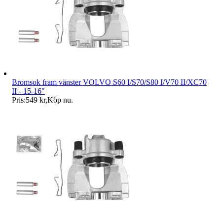
Bromsok fram vänster VOLVO S60 I/S70/S80 I/V70 II/XC70
II - 15-16"
Pris:
549 kr
,
Köp nu
.