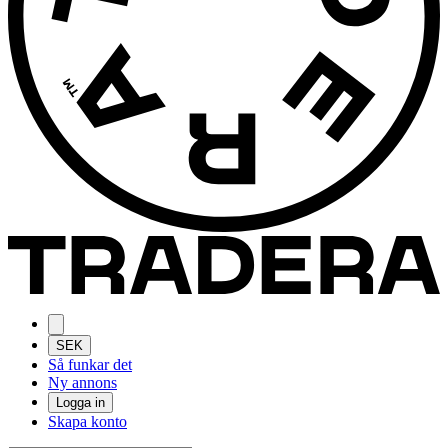
SEK
Så funkar det
Ny annons
Logga in
Skapa konto