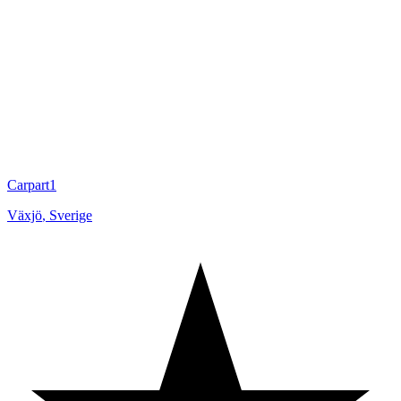
Carpart1
Växjö
,
Sverige