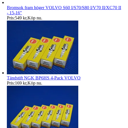
Bromsok fram höger VOLVO S60 I/S70/S80 I/V70 II/XC70 II
- 15-16"
Pris:
549 kr
,
Köp nu
.
Tändstift NGK BP6HS 4-Pack VOLVO
Pris:
169 kr
,
Köp nu
.