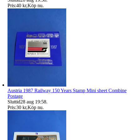
Pris:
40 kr
,
Köp nu
.
Austria 1987 Railway 150 Years Stamp Mini sheet Combine
Postage
Sluttid
28 aug 19:58
.
Pris:
30 kr
,
Köp nu
.