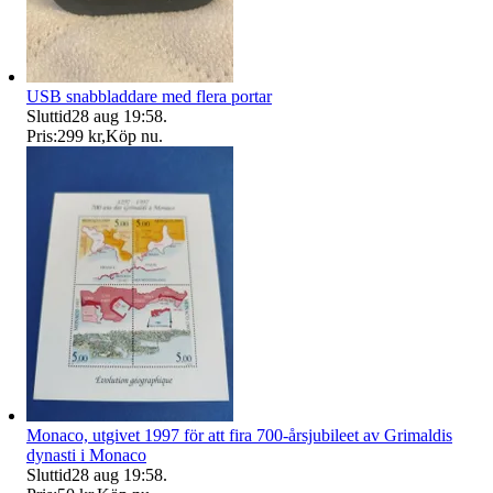
USB snabbladdare med flera portar
Sluttid
28 aug 19:58
.
Pris:
299 kr
,
Köp nu
.
Monaco, utgivet 1997 för att fira 700-årsjubileet av Grimaldis
dynasti i Monaco
Sluttid
28 aug 19:58
.