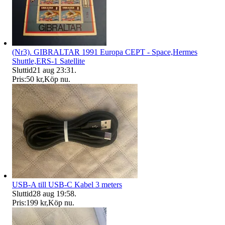
(Nr3). GIBRALTAR 1991 Europa CEPT - Space,Hermes
Shuttle,ERS-1 Satellite
Sluttid
21 aug 23:31
.
Pris:
50 kr
,
Köp nu
.
USB-A till USB-C Kabel 3 meters
Sluttid
28 aug 19:58
.
Pris:
199 kr
,
Köp nu
.