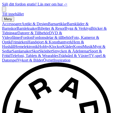
Sälj ditt fordon gratis! Läs mer om hur ->
Till innehållet
Meny
Accessoarer
Antikt & Design
Barnartiklar
Barnkläder &
Barnskor
Barnleksaker
Biljetter & Resor
Bygg & Verktyg
Böcker &
Tidningar
Datorer & Tillbehör
DVD &
Videofilmer
Fordon
Fordonsdelar & tillbehör
Foto, Kameror &
Optik
Frimärken
Handgjort & Konsthantverk
Hem &
Hushåll
Hemelektronik
Hobby
Klockor
Kläder
Konst
Musik
Mynt &
Sedlar
Samlarsaker
Skor
Skönhet
Smycken & Ädelstenar
Sport &
Fritid
Telefoni, Tablets & Wearables
Trädgård & Växter
TV-spel &
Datorspel
Vykort & Bilder
Övrigt
Inspiration