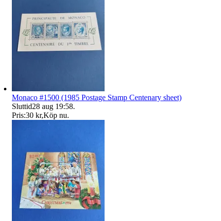
Monaco #1500 (1985 Postage Stamp Centenary sheet)
Sluttid
28 aug 19:58
.
Pris:
30 kr
,
Köp nu
.