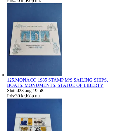
Pris:
50 kr
,
Köp nu
.
125.MONACO 1985 STAMP M/S SAILING SHIPS,
BOATS, MONUMENTS, STATUE OF LIBERTY
Sluttid
28 aug 19:58
.
Pris:
30 kr
,
Köp nu
.