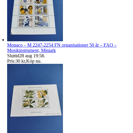
Monaco – M 2247-2254 FN organisationer 50 år – FAO –
Musikinstrument, Miniark
Sluttid
28 aug 19:58
.
Pris:
30 kr
,
Köp nu
.