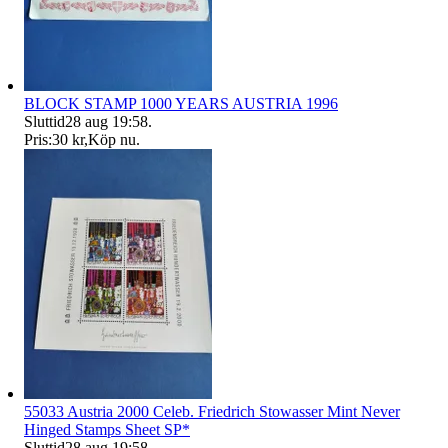
BLOCK STAMP 1000 YEARS AUSTRIA 1996
Sluttid
28 aug 19:58
.
Pris:
30 kr
,
Köp nu
.
55033 Austria 2000 Celeb. Friedrich Stowasser Mint Never
Hinged Stamps Sheet SP*
Sluttid
28 aug 19:58
.