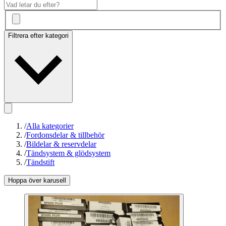
Filtrera efter kategori
/
Alla kategorier
/
Fordonsdelar & tillbehör
/
Bildelar & reservdelar
/
Tändsystem & glödsystem
/
Tändstift
Hoppa över karusell