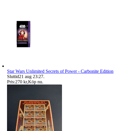
Star Wars Unlimited Secrets of Power - Carbonite Edition
Sluttid
21 aug 23:27
.
Pris:
270 kr
,
Köp nu
.