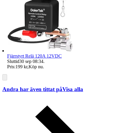
Fjärrstyrt Relä 120A 12VDC
Sluttid
30 sep 08:34
.
Pris:
199 kr
,
Köp nu
.
Andra har även tittat på
Visa alla