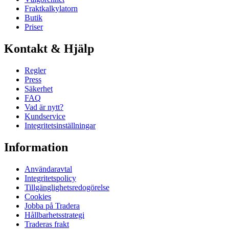
Fraktkalkylatorn
Butik
Priser
Kontakt & Hjälp
Regler
Press
Säkerhet
FAQ
Vad är nytt?
Kundservice
Integritetsinställningar
Information
Användaravtal
Integritetspolicy
Tillgänglighetsredogörelse
Cookies
Jobba på Tradera
Hållbarhetsstrategi
Traderas frakt