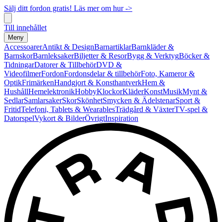
Sälj ditt fordon gratis! Läs mer om hur ->
Till innehållet
Meny
Accessoarer
Antikt & Design
Barnartiklar
Barnkläder &
Barnskor
Barnleksaker
Biljetter & Resor
Bygg & Verktyg
Böcker &
Tidningar
Datorer & Tillbehör
DVD &
Videofilmer
Fordon
Fordonsdelar & tillbehör
Foto, Kameror &
Optik
Frimärken
Handgjort & Konsthantverk
Hem &
Hushåll
Hemelektronik
Hobby
Klockor
Kläder
Konst
Musik
Mynt &
Sedlar
Samlarsaker
Skor
Skönhet
Smycken & Ädelstenar
Sport &
Fritid
Telefoni, Tablets & Wearables
Trädgård & Växter
TV-spel &
Datorspel
Vykort & Bilder
Övrigt
Inspiration