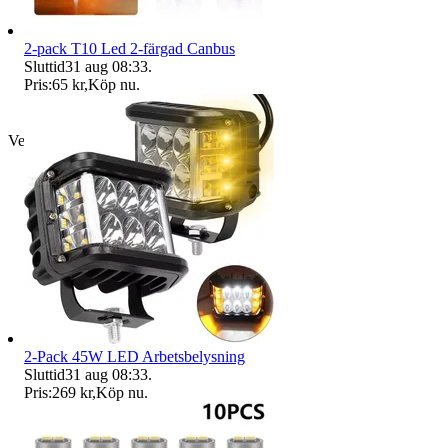
2-pack T10 Led 2-färgad Canbus
Sluttid
31 aug 08:33
.
Pris:
65 kr
,
Köp nu
.
Verifierad
2-Pack 45W LED Arbetsbelysning
Sluttid
31 aug 08:33
.
Pris:
269 kr
,
Köp nu
.