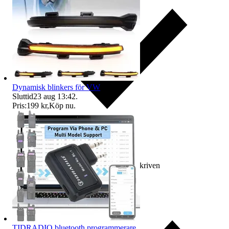
Dynamisk blinkers för VW
Sluttid
23 aug 13:42
.
Pris:
199 kr
,
Köp nu
.
Ersättning om varan inte är som beskriven
TIDRADIO bluetooth programmerare