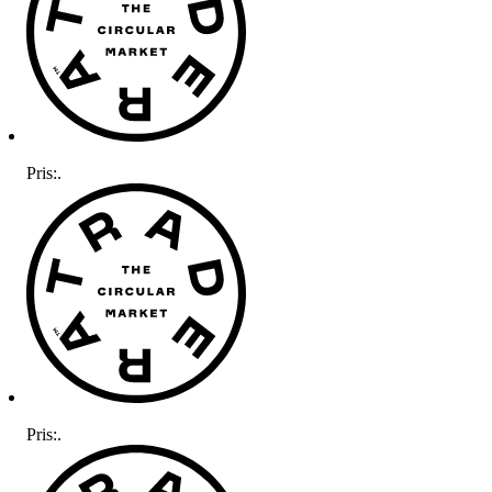
Pris:
.
Pris:
.