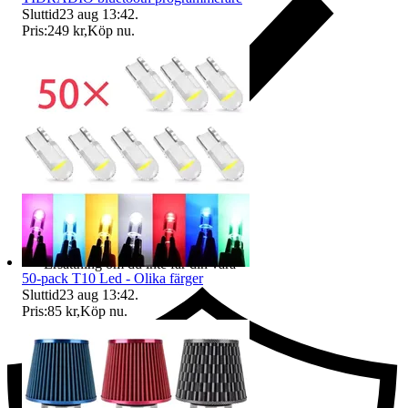
Sluttid
23 aug 13:42
.
Pris:
249 kr
,
Köp nu
.
Ersättning om du inte får din vara
50-pack T10 Led - Olika färger
Sluttid
23 aug 13:42
.
Pris:
85 kr
,
Köp nu
.