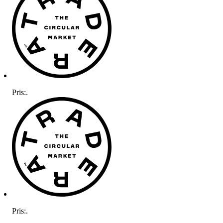
Pris:
.
Pris:
.