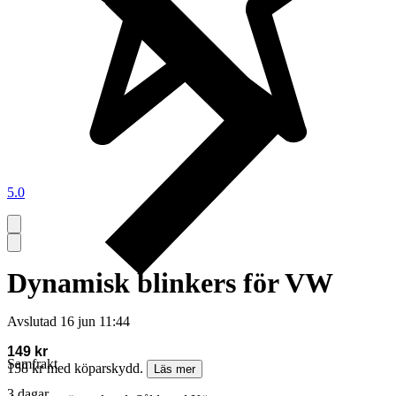
5.0
Dynamisk blinkers för VW
Avslutad
16 jun 11:44
149 kr
Samfrakt
158 kr med köparskydd.
Läs mer
3 dagar