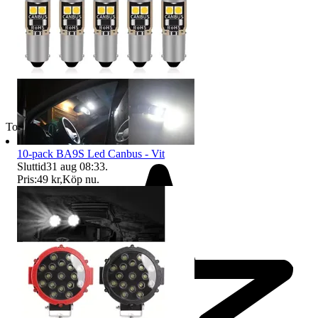
Toppsäljare
10-pack BA9S Led Canbus - Vit
Sluttid
31 aug 08:33
.
Pris:
49 kr
,
Köp nu
.