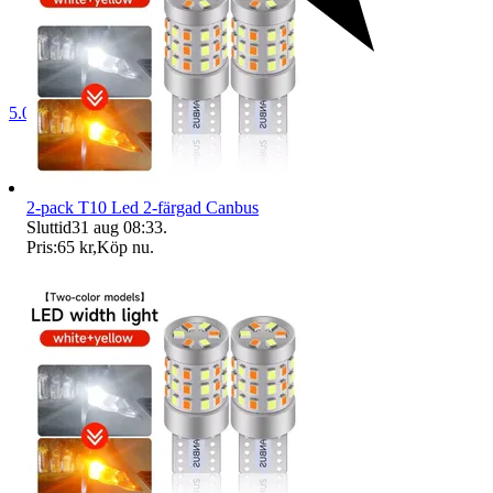
5.0
2-pack T10 Led 2-färgad Canbus
Sluttid
31 aug 08:33
.
Pris:
65 kr
,
Köp nu
.