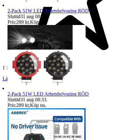
2-Pack 51W LED Arbetsbelysning RÖD
Sluttid
31 aug 08:33
.
Pris:
289 kr
,
Köp nu
.
1 190 omdömen
Läs omdömen
Följ
2-Pack 51W LED Arbetsbelysning RÖD
Sluttid
31 aug 08:33
.
Pris:
289 kr
,
Köp nu
.