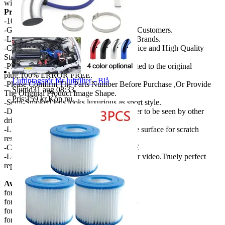
without any professional help.
Product Description:
-100% New,100% Factory tested.
-Global Leading Brands ,Popular Among Customers.
-Lifetime Tech Support From HochiTech Brands.
-Competitive Price With Professional Service and High Quality
Standard.
-Plug and play installation,directly connected to the original
plug.100% ERROR FREE.
Luftintagsrör för luftfilter - Blå
-Please Comfirm The Parts Number Before Purchase ,Or Provide
Sluttid
31 aug 08:33
.
The Original Product Image Shape.
Pris:
159 kr
,
Köp nu
.
-Semi-Smoked lens,looks luxurious as sport style.
-Dynamic turn signal,scroll smoothly.Easier to be seen by other
drivers when you are turning right/left.
-LED technology,more durable.With matte surface for scratch
resistant.
-Certificate: IP67 E-Mark, CE, DOT, SAE
-Looks perfect at day and night! Watch our video.Truely perfect
replacement!
Available models:
for Volkswagen Golf 5 MK5 2003-2008
for Volkswagen Golf 5 Variant 2007-2008
for Volkswagen GTI MK5 2004-2008
for Volkswagen EOS 2006-2008