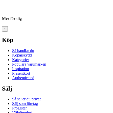
Mer för dig
↑
Köp
Så handlar du
Köparskydd
Kategorier
Populära varumärken
Inspiration
Presentkort
Authenticated
Sälj
Så säljer du privat
Sälj som företag
ProLister
Välgörenhet