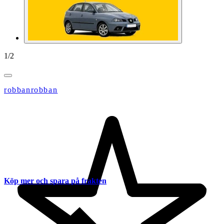
1
/
2
robbanrobban
Köp mer och spara på frakten