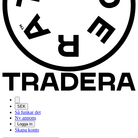
SEK
Så funkar det
Ny annons
Logga in
Skapa konto