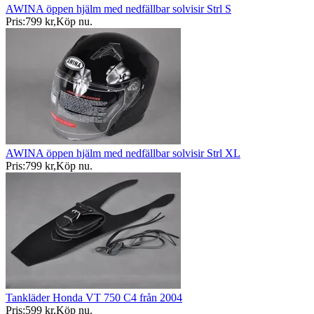
AWINA öppen hjälm med nedfällbar solvisir Strl S
Pris:
799 kr
,
Köp nu
.
AWINA öppen hjälm med nedfällbar solvisir Strl XL
Pris:
799 kr
,
Köp nu
.
Tankläder Honda VT 750 C4 från 2004
Pris:
599 kr
,
Köp nu
.