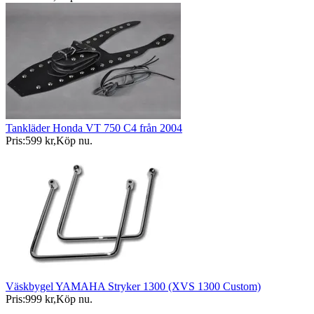
Tankläder Honda VT 750 C4 från 2004
Pris:
599 kr
,
Köp nu
.
Väskbygel YAMAHA Stryker 1300 (XVS 1300 Custom)
Pris:
999 kr
,
Köp nu
.