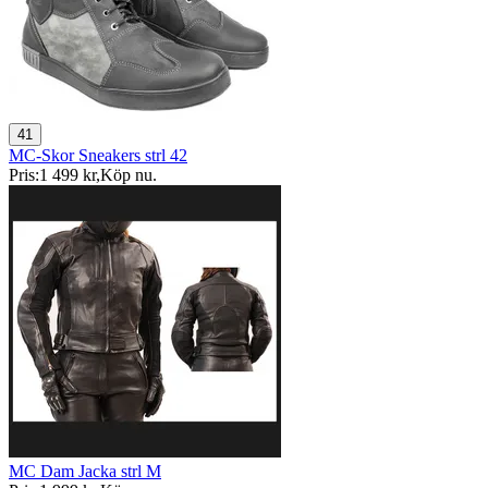
41
MC-Skor Sneakers strl 42
Pris:
1 499 kr
,
Köp nu
.
MC Dam Jacka strl M