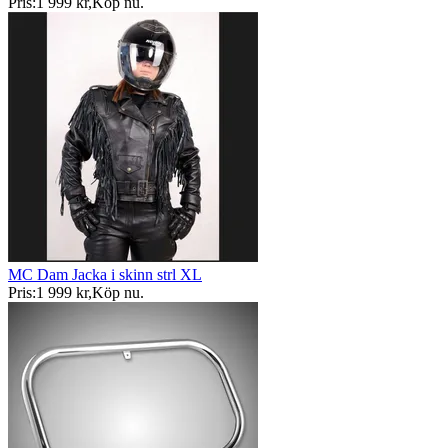
Pris:
1 999 kr
,
Köp nu
.
MC Dam Jacka i skinn strl XL
Pris:
1 999 kr
,
Köp nu
.