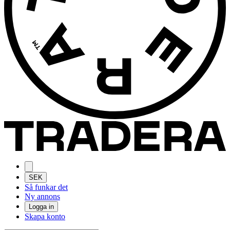
SEK
Så funkar det
Ny annons
Logga in
Skapa konto