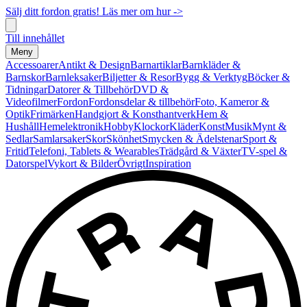
Sälj ditt fordon gratis! Läs mer om hur ->
Till innehållet
Meny
Accessoarer
Antikt & Design
Barnartiklar
Barnkläder &
Barnskor
Barnleksaker
Biljetter & Resor
Bygg & Verktyg
Böcker &
Tidningar
Datorer & Tillbehör
DVD &
Videofilmer
Fordon
Fordonsdelar & tillbehör
Foto, Kameror &
Optik
Frimärken
Handgjort & Konsthantverk
Hem &
Hushåll
Hemelektronik
Hobby
Klockor
Kläder
Konst
Musik
Mynt &
Sedlar
Samlarsaker
Skor
Skönhet
Smycken & Ädelstenar
Sport &
Fritid
Telefoni, Tablets & Wearables
Trädgård & Växter
TV-spel &
Datorspel
Vykort & Bilder
Övrigt
Inspiration