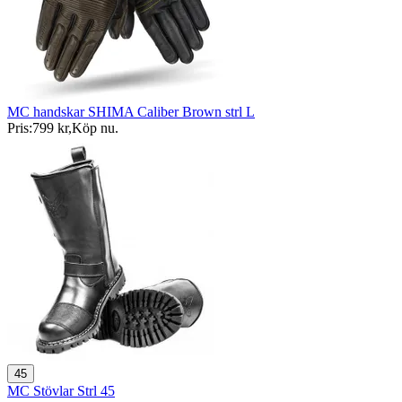
MC handskar SHIMA Caliber Brown strl L
Pris:
799 kr
,
Köp nu
.
45
MC Stövlar Strl 45