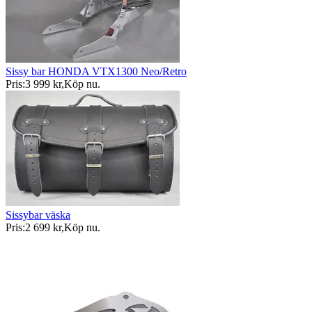
Sissy bar HONDA VTX1300 Neo/Retro
Pris:
3 999 kr
,
Köp nu
.
Sissybar väska
Pris:
2 699 kr
,
Köp nu
.