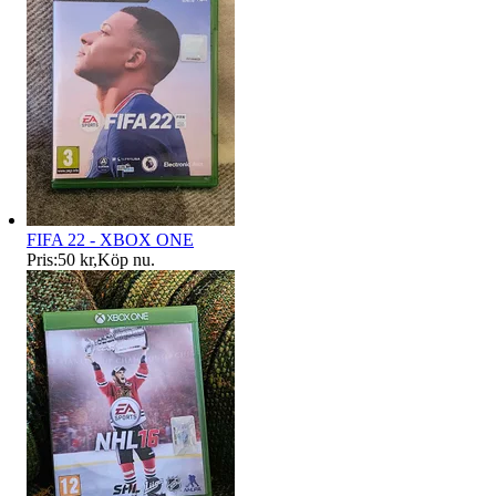
FIFA 22 - XBOX ONE
Pris:
50 kr
,
Köp nu
.