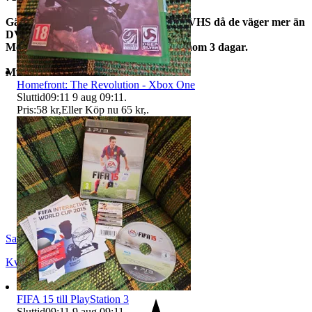
Gäller Endast för DVD film ej för spel/VHS då de väger mer än
DVD
Men samfraktar givetvis allt ni köper inom 3 dagar.
Mvh Sands Of Time
Homefront: The Revolution - Xbox One
Sluttid
09:11
9 aug 09:11
.
Pris:
58 kr
,
Eller Köp nu
65 kr
,
.
SandsOfTime
Kvänum
,
Sverige
FIFA 15 till PlayStation 3
Sluttid
09:11
9 aug 09:11
.