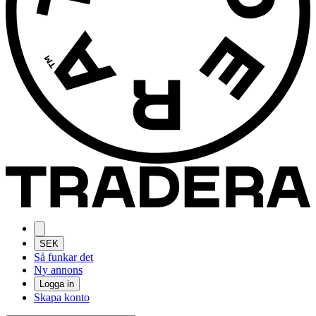
SEK
Så funkar det
Ny annons
Logga in
Skapa konto