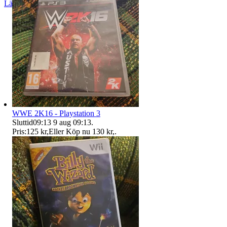
Läs omdömen
Följ
WWE 2K16 - Playstation 3
Sluttid
09:13
9 aug 09:13
.
Pris:
125 kr
,
Eller Köp nu
130 kr
,
.