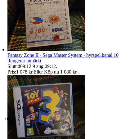
Fantasy Zone II - Sega Master System - hyrspel.kanal 10
,fungerar utmärkt
Sluttid
09:12
9 aug 09:12
.
Pris:
1 078 kr
,
Eller Köp nu
1 080 kr
,
.
Toppsäljare