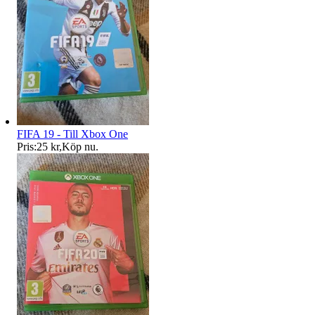
FIFA 19 - Till Xbox One
Pris:
25 kr
,
Köp nu
.