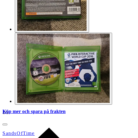
Köp mer och spara på frakten
1
/
3
SandsOfTime