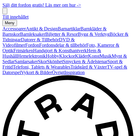
Sälj ditt fordon gratis! Läs mer om hur ->
Till innehållet
Meny
Accessoarer
Antikt & Design
Barnartiklar
Barnkläder &
Barnskor
Barnleksaker
Biljetter & Resor
Bygg & Verktyg
Böcker &
Tidningar
Datorer & Tillbehör
DVD &
Videofilmer
Fordon
Fordonsdelar & tillbehör
Foto, Kameror &
Optik
Frimärken
Handgjort & Konsthantverk
Hem &
Hushåll
Hemelektronik
Hobby
Klockor
Kläder
Konst
Musik
Mynt &
Sedlar
Samlarsaker
Skor
Skönhet
Smycken & Ädelstenar
Sport &
Fritid
Telefoni, Tablets & Wearables
Trädgård & Växter
TV-spel &
Datorspel
Vykort & Bilder
Övrigt
Inspiration