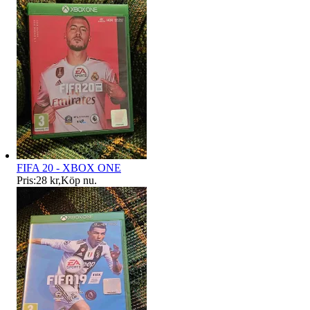
FIFA 20 - XBOX ONE
Pris:
28 kr
,
Köp nu
.