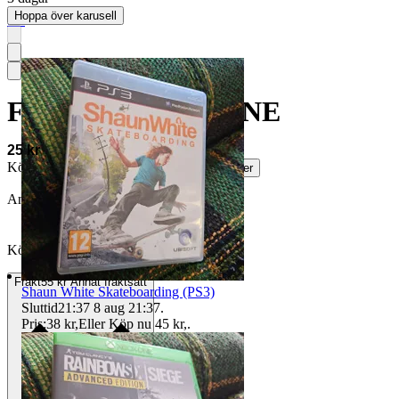
Hoppa över karusell
5.0
FIFA 16 - XBOX ONE
25 kr
Köparskydd är valfritt hos företag.
Läs mer
Annonsen är avslutad
Köpförfrågan är tyvärr inte tillgänglig.
Frakt
55 kr Annat fraktsätt
Shaun White Skateboarding (PS3)
Sluttid
21:37
8 aug 21:37
.
Pris:
38 kr
,
Eller Köp nu
45 kr
,
.