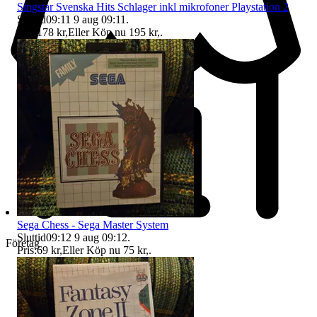
Singstar Svenska Hits Schlager inkl mikrofoner Playstation 2
Sluttid
09:11
9 aug 09:11
.
Pris:
178 kr
,
Eller Köp nu
195 kr
,
.
Sega Chess - Sega Master System
Sluttid
09:12
9 aug 09:12
.
Företag
Pris:
69 kr
,
Eller Köp nu
75 kr
,
.