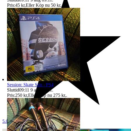
Pris:
45 kr
,
Eller Köp nu
50 kr
,
.
Session: Skate Sim - PS4
Sluttid
09:11
9 aug 09:11
.
Pris:
250 kr
,
Eller Köp nu
275 kr
,
.
5.0