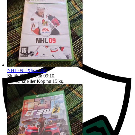
Ersättning om du inte får din vara
NHL 09 - Xbox 360
Sluttid
09:10
9 aug 09:10
.
Pris:
13 kr
,
Eller Köp nu
15 kr
,
.