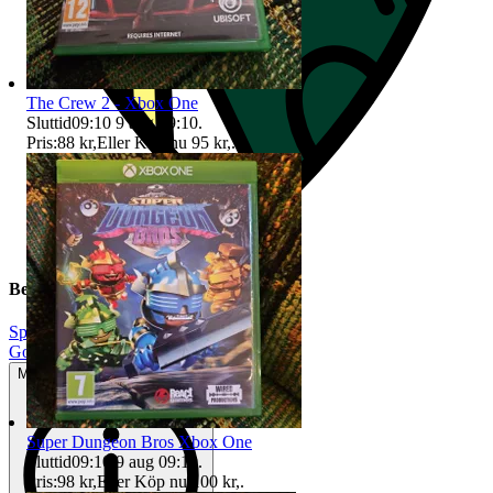
The Crew 2 - Xbox One
Sluttid
09:10
9 aug 09:10
.
Pris:
88 kr
,
Eller Köp nu
95 kr
,
.
Beskrivning
Sport
|
Gott använt skick
Mindre tecken på användning
Super Dungeon Bros Xbox One
Sluttid
09:10
9 aug 09:10
.
Pris:
98 kr
,
Eller Köp nu
100 kr
,
.