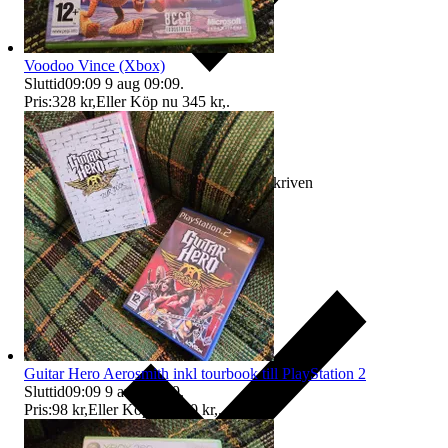
Voodoo Vince (Xbox)
Sluttid
09:09
9 aug 09:09
.
Pris:
328 kr
,
Eller Köp nu
345 kr
,
.
Ersättning om varan inte är som beskriven
Guitar Hero Aerosmith inkl tourbook till PlayStation 2
Sluttid
09:09
9 aug 09:09
.
Pris:
98 kr
,
Eller Köp nu
100 kr
,
.