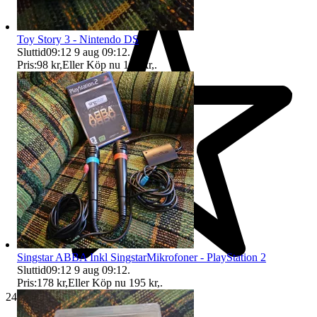
Toy Story 3 - Nintendo DS
Sluttid
09:12
9 aug 09:12
.
Pris:
98 kr
,
Eller Köp nu
100 kr
,
.
Singstar ABBA Inkl SingstarMikrofoner - PlayStation 2
Sluttid
09:12
9 aug 09:12
.
Pris:
178 kr
,
Eller Köp nu
195 kr
,
.
24 505 omdömen