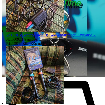
SingStar Mikrofoner med USB-omvandlare för Playstation 2.
Sluttid
09:11
9 aug 09:11
.
Pris:
138 kr
,
Eller Köp nu
145 kr
,
.