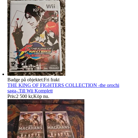
Badge på objektet:
Fri frakt
THE KING OF FIGHTERS COLLECTION -the orochi
saga-.Till Wii Komplett
Pris:
2 500 kr
,
Köp nu
.