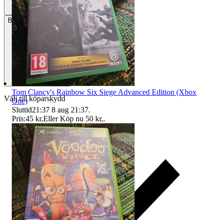
Betalning
Via Tradera
Tom Clancy's Rainbow Six Siege Advanced Edition (Xbox
Välj till köparskydd
One)
Sluttid
21:37
8 aug 21:37
.
Pris:
45 kr
,
Eller Köp nu
50 kr
,
.