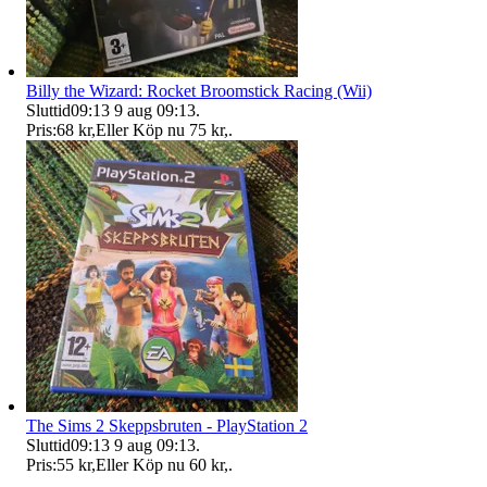
Billy the Wizard: Rocket Broomstick Racing (Wii)
Sluttid
09:13
9 aug 09:13
.
Pris:
68 kr
,
Eller Köp nu
75 kr
,
.
The Sims 2 Skeppsbruten - PlayStation 2
Sluttid
09:13
9 aug 09:13
.
Pris:
55 kr
,
Eller Köp nu
60 kr
,
.