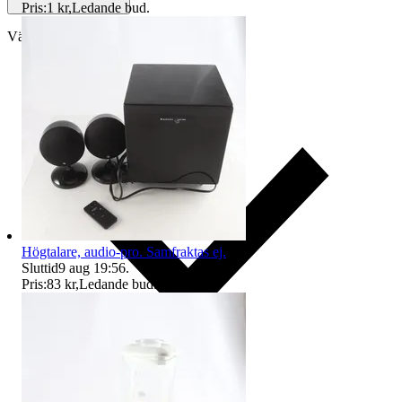
Pris:
1 kr
,
Ledande bud
.
Välj till köparskydd
Högtalare, audio-pro. Samfraktas ej.
Sluttid
9 aug 19:56
.
Pris:
83 kr
,
Ledande bud
.