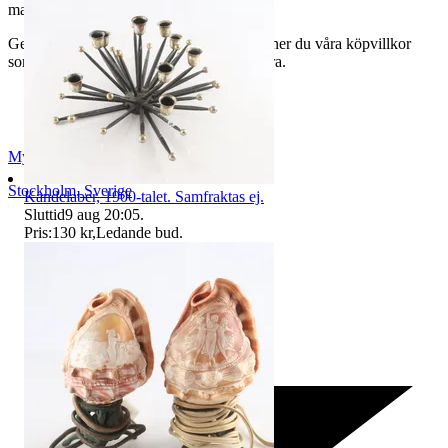
mail:
webbshop@myrorna.se
.
Genom att buda på våra annonser godkänner du våra köpvillkor
som du hittar på vår infosida här på Tradera.
Myrorna
Stockholm
,
Sverige
Kandelaber, 1900-talet. Samfraktas ej.
Sluttid
9 aug 20:05
.
Pris:
130 kr
,
Ledande bud
.