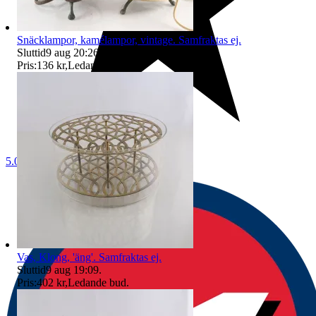
Snäcklampor, kamélampor, vintage. Samfraktas ej.
Sluttid
9 aug 20:26
.
Pris:
136 kr
,
Ledande bud
.
5.0
Vas, Klong, 'äng'. Samfraktas ej.
Sluttid
9 aug 19:09
.
Pris:
402 kr
,
Ledande bud
.