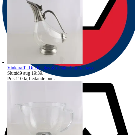
Vinkaraff, 'Duck', glas & metall. Samfraktas ej.
Sluttid
9 aug 19:39
.
Pris:
110 kr
,
Ledande bud
.