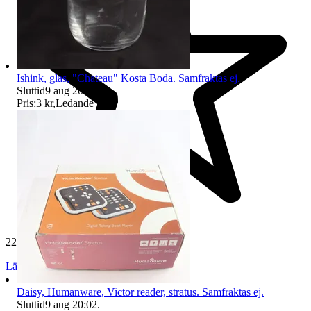
Ishink, glas, "Chateau" Kosta Boda. Samfraktas ej.
Sluttid
9 aug 20:19
.
Pris:
3 kr
,
Ledande bud
.
229 397 omdömen
Läs omdömen
Följ
Daisy, Humanware, Victor reader, stratus. Samfraktas ej.
Sluttid
9 aug 20:02
.