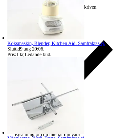
Ersättning om varan inte är som beskriven
Köksmaskin, Blender, Kitchen Aid. Samfraktas ej.
Sluttid
9 aug 20:06
.
Pris:
1 kr
,
Ledande bud
.
Ersättning om du inte får din vara