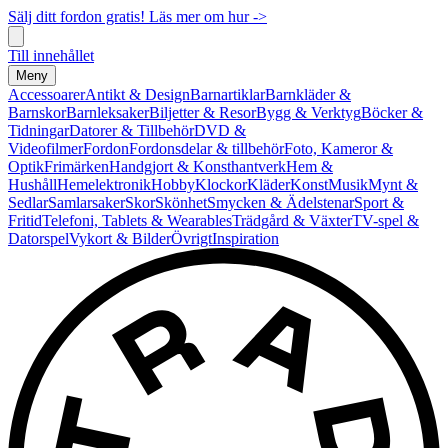
Sälj ditt fordon gratis! Läs mer om hur ->
Till innehållet
Meny
Accessoarer
Antikt & Design
Barnartiklar
Barnkläder &
Barnskor
Barnleksaker
Biljetter & Resor
Bygg & Verktyg
Böcker &
Tidningar
Datorer & Tillbehör
DVD &
Videofilmer
Fordon
Fordonsdelar & tillbehör
Foto, Kameror &
Optik
Frimärken
Handgjort & Konsthantverk
Hem &
Hushåll
Hemelektronik
Hobby
Klockor
Kläder
Konst
Musik
Mynt &
Sedlar
Samlarsaker
Skor
Skönhet
Smycken & Ädelstenar
Sport &
Fritid
Telefoni, Tablets & Wearables
Trädgård & Växter
TV-spel &
Datorspel
Vykort & Bilder
Övrigt
Inspiration