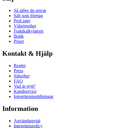
Så säljer du privat
Sälj som företag
ProLister
Välgörenhet
Fraktkalkylatorn
Butik
Priser
Kontakt & Hjälp
Regler
Press
Säkerhet
FAQ
Vad är nytt?
Kundservice
Integritetsinställningar
Information
Användaravtal
Integritetspolicy