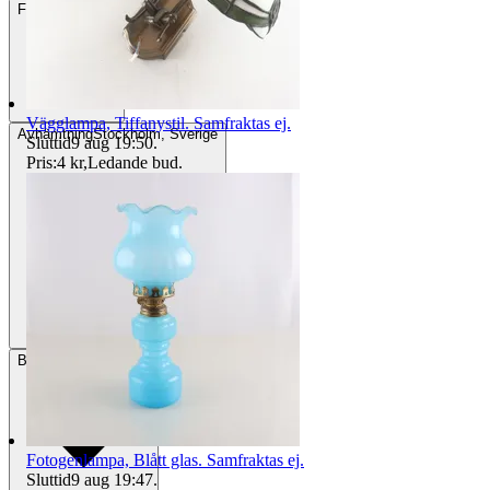
Frakt
84 kr DSV
Vägglampa, Tiffanystil. Samfraktas ej.
Avhämtning
Stockholm, Sverige
Sluttid
9 aug 19:50
.
Pris:
4 kr
,
Ledande bud
.
Betalning
Via Tradera
Fotogenlampa, Blått glas. Samfraktas ej.
Sluttid
9 aug 19:47
.