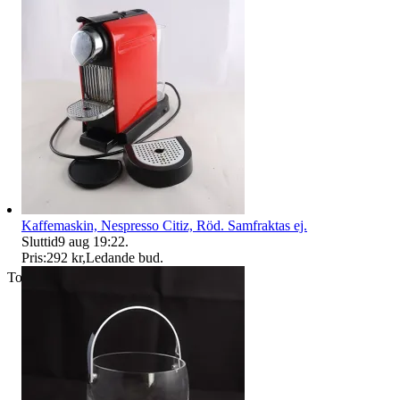
Kaffemaskin, Nespresso Citiz, Röd. Samfraktas ej.
Sluttid
9 aug 19:22
.
Pris:
292 kr
,
Ledande bud
.
Toppsäljare