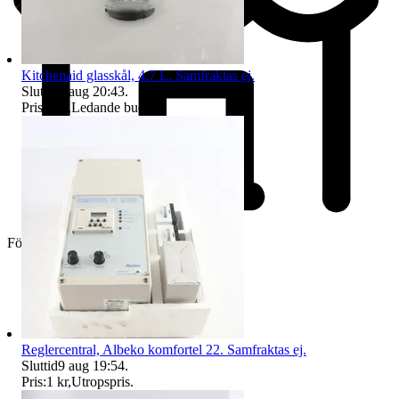
Kitchenaid glasskål, 4.7 L. Samfraktas ej.
Sluttid
9 aug 20:43
.
Pris:
5 kr
,
Ledande bud
.
Företag
Reglercentral, Albeko komfortel 22. Samfraktas ej.
Sluttid
9 aug 19:54
.
Pris:
1 kr
,
Utropspris
.