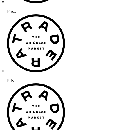
Pris:
.
Pris:
.