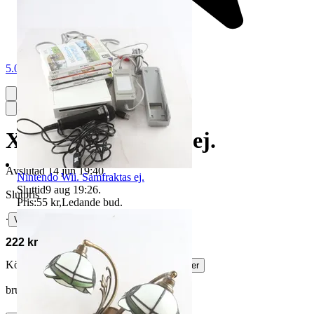
5.0
X-box. Samfraktas ej.
Avslutad
14 jun 19:40
Nintendo Wii. Samfraktas ej.
Sluttid
9 aug 19:26
.
Slutpris
Pris:
55 kr
,
Ledande bud
.
∙
Visa bud
222 kr
Köparskydd är valfritt hos företag.
Läs mer
bruzze vann auktionen