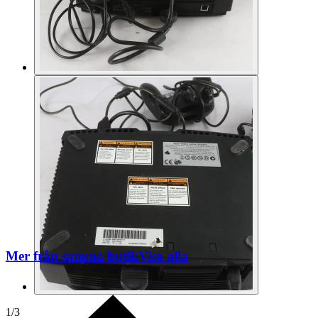
Mer från samma butik
Visa alla
1
/
3