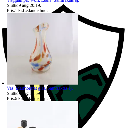
Vägglampa, Wofi, Etana. Samfraktas ej.
Sluttid
9 aug 20:19
.
Pris:
1 kr
,
Ledande bud
.
Vas, Marmorerat glas. Samfraktas ej.
Sluttid
9 aug 19:59
.
Pris:
6 kr
,
Ledande bud
.