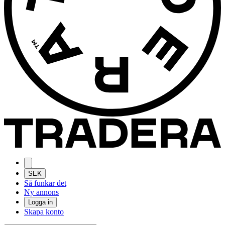
SEK
Så funkar det
Ny annons
Logga in
Skapa konto