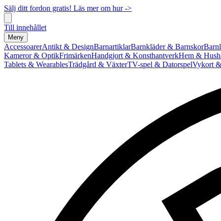
Sälj ditt fordon gratis! Läs mer om hur ->
Till innehållet
Meny
Accessoarer
Antikt & Design
Barnartiklar
Barnkläder & Barnskor
Barnl
Kameror & Optik
Frimärken
Handgjort & Konsthantverk
Hem & Hushå
Tablets & Wearables
Trädgård & Växter
TV-spel & Datorspel
Vykort &