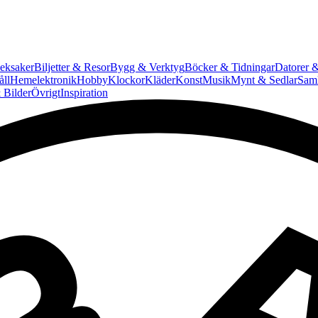
eksaker
Biljetter & Resor
Bygg & Verktyg
Böcker & Tidningar
Datorer &
ll
Hemelektronik
Hobby
Klockor
Kläder
Konst
Musik
Mynt & Sedlar
Saml
 Bilder
Övrigt
Inspiration