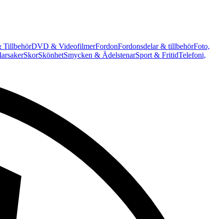
 Tillbehör
DVD & Videofilmer
Fordon
Fordonsdelar & tillbehör
Foto,
arsaker
Skor
Skönhet
Smycken & Ädelstenar
Sport & Fritid
Telefoni,