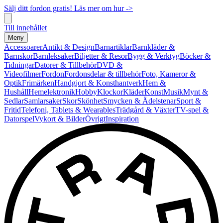
Sälj ditt fordon gratis! Läs mer om hur ->
Till innehållet
Meny
Accessoarer
Antikt & Design
Barnartiklar
Barnkläder &
Barnskor
Barnleksaker
Biljetter & Resor
Bygg & Verktyg
Böcker &
Tidningar
Datorer & Tillbehör
DVD &
Videofilmer
Fordon
Fordonsdelar & tillbehör
Foto, Kameror &
Optik
Frimärken
Handgjort & Konsthantverk
Hem &
Hushåll
Hemelektronik
Hobby
Klockor
Kläder
Konst
Musik
Mynt &
Sedlar
Samlarsaker
Skor
Skönhet
Smycken & Ädelstenar
Sport &
Fritid
Telefoni, Tablets & Wearables
Trädgård & Växter
TV-spel &
Datorspel
Vykort & Bilder
Övrigt
Inspiration