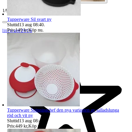
1
/
9
Tupperware Sil svart ny
Sluttid
13 aug 08:40
.
Pris:
149 kr
,
Köp nu
.
liteware2016
Tupperware Spinningchef den nya varianten av salladslunga
röd och vit ny
Sluttid
13 aug 08:41
.
Pris:
449 kr
,
Köp nu
.