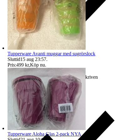
Tupperware Avanti muggar med sugrörslock
Sluttid
15 aug 23:57
.
Pris:
499 kr
,
Köp nu
.
Ersättning om varan inte är som beskriven
Tupperware Aloha Glas 2-pack NYA
Sluttid
21 aug 10:02
.