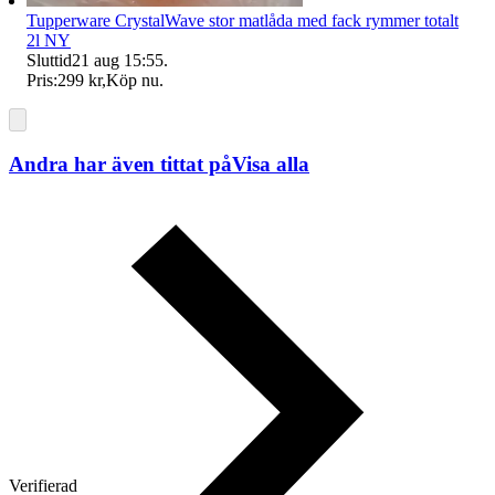
Tupperware CrystalWave stor matlåda med fack rymmer totalt
2l NY
Sluttid
21 aug 15:55
.
Pris:
299 kr
,
Köp nu
.
Andra har även tittat på
Visa alla
Verifierad