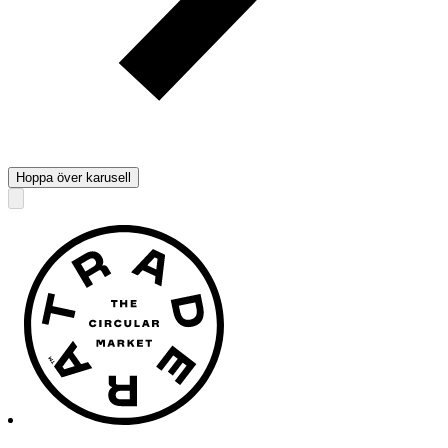
Hoppa över karusell