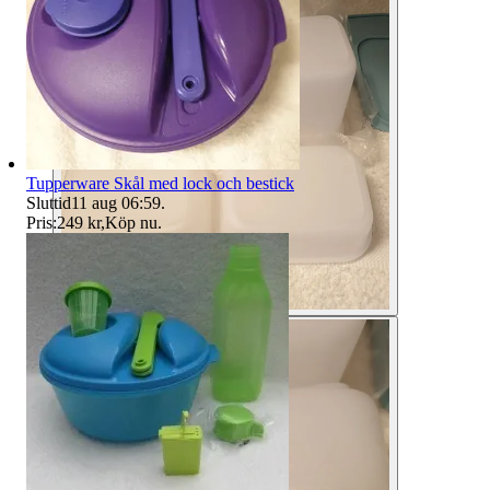
Tupperware Skål med lock och bestick
Sluttid
11 aug 06:59
.
Pris:
249 kr
,
Köp nu
.