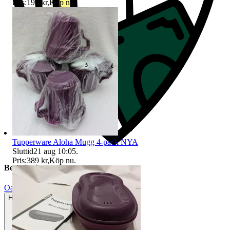
Pris:
199 kr
,
Köp nu
.
Tupperware Aloha Mugg 4-pack NYA
Sluttid
21 aug 10:05
.
Pris:
389 kr
,
Köp nu
.
Beskrivning
Oanvänt
Helt ny och aldrig använd