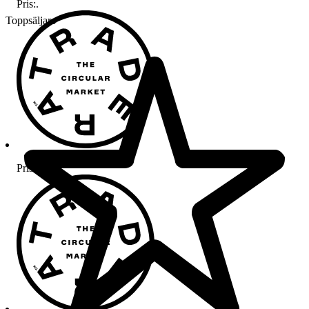
Pris:
.
Toppsäljare
Pris:
.