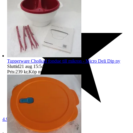
Tupperware Cholkad fondue till mikron - Micro Deli Dip ny
Sluttid
21 aug 15:54
.
Pris:
239 kr
,
Köp nu
.
4.9