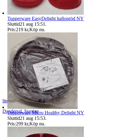
Tupperware EasyDelight hallonröd NY
Sluttid
21 aug 15:51
.
Pris:
219 kr
,
Köp nu
.
liteware2016
Danderyd
,
Sverige
Tupperware Micro Healthy Delight NY
Sluttid
21 aug 15:53
.
Pris:
299 kr
,
Köp nu
.