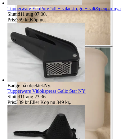
Tupperware EcoPure 5dl + salad-to-go + salt&peppar nya
Sluttid
11 aug 07:00
.
Pris:
359 kr
,
Köp nu
.
Badge på objektet:
Ny
Tupperware Vitlökspress Galic Star NY
Sluttid
11 aug 23:36
.
Pris:
339 kr
,
Eller Köp nu
349 kr
,
.