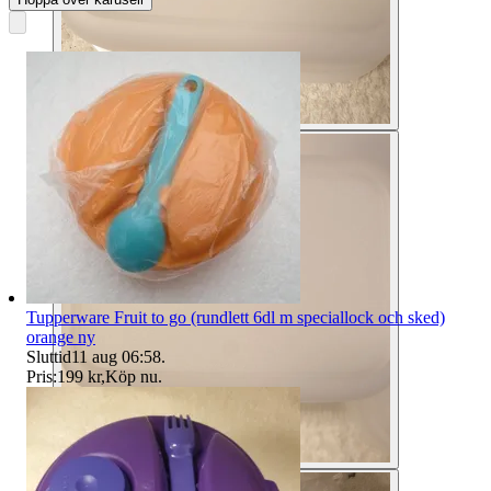
Tupperware Fruit to go (rundlett 6dl m speciallock och sked)
orange ny
Sluttid
11 aug 06:58
.
Pris:
199 kr
,
Köp nu
.