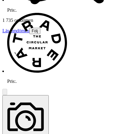
Pris:
.
1 735 omdömen
Läs omdömen
Följ
Pris:
.