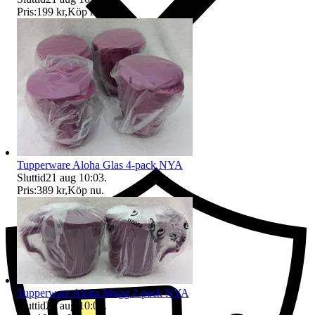
Pris:
199 kr
,
Köp nu
.
Ersättning om du inte får din vara
Tupperware Aloha Glas 4-pack NYA
Sluttid
21 aug 10:03
.
Pris:
389 kr
,
Köp nu
.
Tupperware Aloha Mugg 2-pack NYA
Sluttid
21 aug 10:04
.