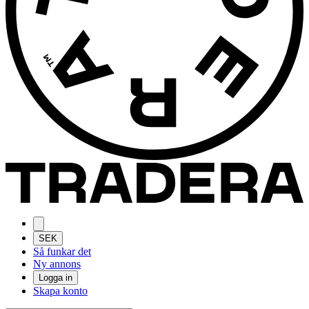
SEK
Så funkar det
Ny annons
Logga in
Skapa konto