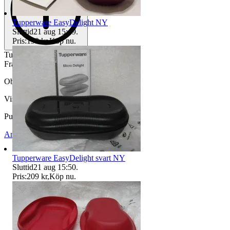
Tupperware EasyDelight NY
Sluttid
21 aug 15:49
.
Pris:
199 kr
,
Köp nu
.
Tupperware 2 st 450ml och 2 st 1,1 liter
Framtagen för fotografering.
Objektnr
738 578 796
Visningar
108
Publicerad
30 jun 23:10
Anmäl
Sälj liknande
Tupperware EasyDelight svart NY
Sluttid
21 aug 15:50
.
Pris:
209 kr
,
Köp nu
.