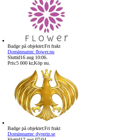
Badge på objektet:
Fri frakt
Domännamn: flower.nu
Sluttid
16 aug 10:06
.
Pris:
5 000 kr
,
Köp nu
.
Badge på objektet:
Fri frakt
Domännamn: dyrgrip.se
Sluttid
17 aug 07:04
.