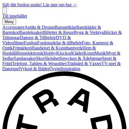
Sälj ditt fordon gratis! Läs mer om hur ->
Till innehållet
Meny
Accessoarer
Antikt & Design
Barnartiklar
Barnkläder &
Barnskor
Barnleksaker
Biljetter & Resor
Bygg & Verktyg
Böcker &
Tidningar
Datorer & Tillbehör
DVD &
Videofilmer
Fordon
Fordonsdelar & tillbehör
Foto, Kameror &
Optik
Frimärken
Handgjort & Konsthantverk
Hem &
Hushåll
Hemelektronik
Hobby
Klockor
Kläder
Konst
Musik
Mynt &
Sedlar
Samlarsaker
Skor
Skönhet
Smycken & Ädelstenar
Sport &
Fritid
Telefoni, Tablets & Wearables
Trädgård & Växter
TV-spel &
Datorspel
Vykort & Bilder
Övrigt
Inspiration