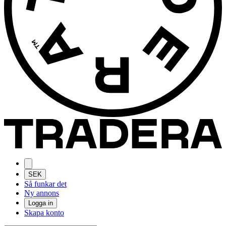
SEK
Så funkar det
Ny annons
Logga in
Skapa konto