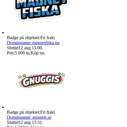
Badge på objektet:
Fri frakt
Domännamn: magnetfiska.nu
Sluttid
12 aug 15:00
.
Pris:
5 000 kr
,
Köp nu
.
Badge på objektet:
Fri frakt
Domännamn: gnuggis.se
Sluttid
12 aug 15:31
.