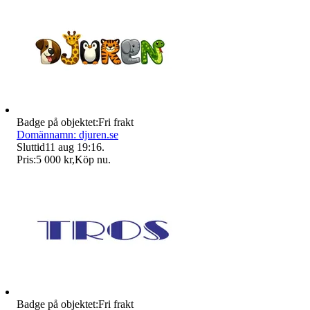
Badge på objektet:
Fri frakt
Domännamn: djuren.se
Sluttid
11 aug 19:16
.
Pris:
5 000 kr
,
Köp nu
.
Badge på objektet:
Fri frakt