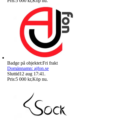
Pris:
5 000 kr
,
Köp nu
.
Badge på objektet:
Fri frakt
Domännamn: ajfon.se
Sluttid
12 aug 17:41
.
Pris:
5 000 kr
,
Köp nu
.