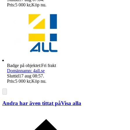
Pris:
5 000 kr
,
Köp nu
.
Badge på objektet:
Fri frakt
Domännamn: 4all.se
Sluttid
17 aug 08:57
.
Pris:
5 000 kr
,
Köp nu
.
Andra har även tittat på
Visa alla