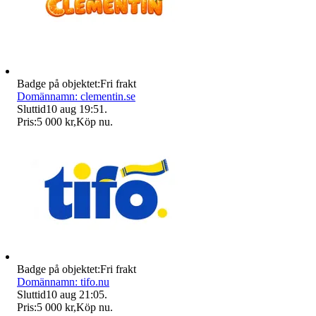
Badge på objektet:
Fri frakt
Domännamn: clementin.se
Sluttid
10 aug 19:51
.
Pris:
5 000 kr
,
Köp nu
.
Badge på objektet:
Fri frakt
Domännamn: tifo.nu
Sluttid
10 aug 21:05
.
Pris:
5 000 kr
,
Köp nu
.