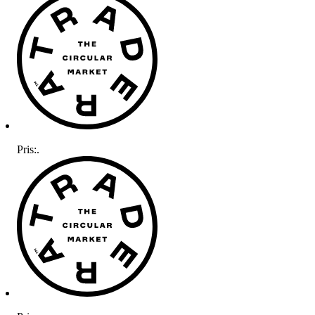
Pris:
.