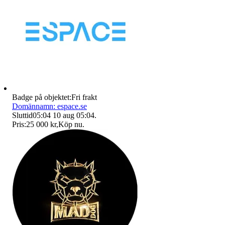
Badge på objektet:
Fri frakt
Domännamn: espace.se
Sluttid
05:04
10 aug 05:04
.
Pris:
25 000 kr
,
Köp nu
.