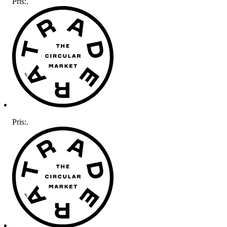
Pris:
.
Pris:
.