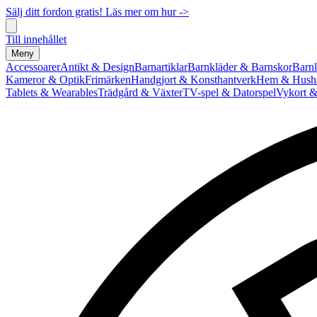
Sälj ditt fordon gratis! Läs mer om hur ->
Till innehållet
Meny
Accessoarer
Antikt & Design
Barnartiklar
Barnkläder & Barnskor
Barnl
Kameror & Optik
Frimärken
Handgjort & Konsthantverk
Hem & Hushå
Tablets & Wearables
Trädgård & Växter
TV-spel & Datorspel
Vykort &