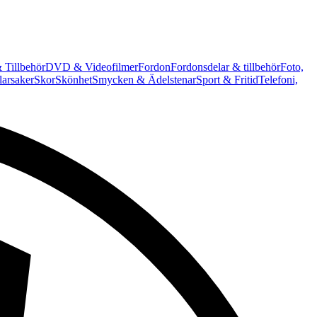
 Tillbehör
DVD & Videofilmer
Fordon
Fordonsdelar & tillbehör
Foto,
arsaker
Skor
Skönhet
Smycken & Ädelstenar
Sport & Fritid
Telefoni,