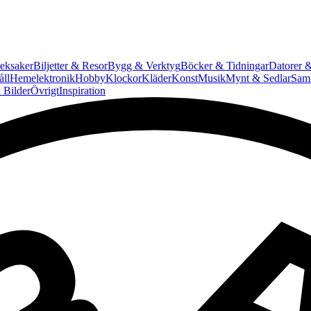
eksaker
Biljetter & Resor
Bygg & Verktyg
Böcker & Tidningar
Datorer &
ll
Hemelektronik
Hobby
Klockor
Kläder
Konst
Musik
Mynt & Sedlar
Saml
 Bilder
Övrigt
Inspiration