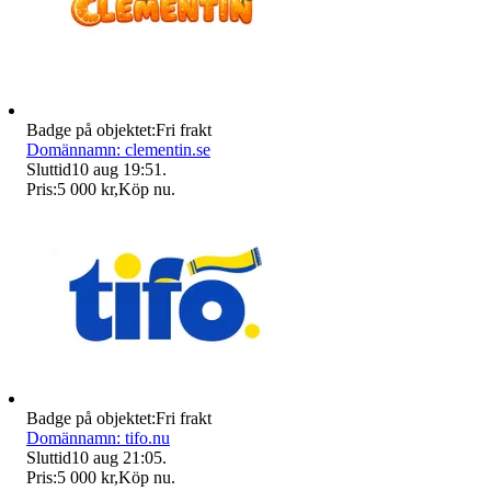
Badge på objektet:
Fri frakt
Domännamn: clementin.se
Sluttid
10 aug 19:51
.
Pris:
5 000 kr
,
Köp nu
.
Badge på objektet:
Fri frakt
Domännamn: tifo.nu
Sluttid
10 aug 21:05
.
Pris:
5 000 kr
,
Köp nu
.