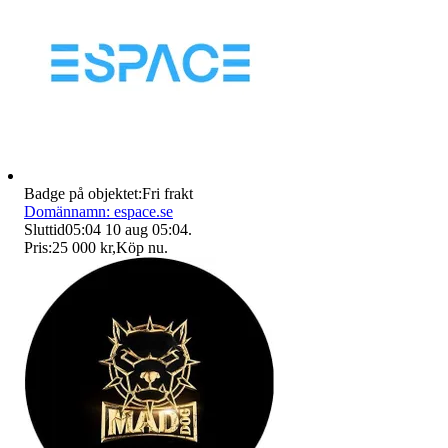
Badge på objektet:
Fri frakt
Domännamn: espace.se
Sluttid
05:04
10 aug 05:04
.
Pris:
25 000 kr
,
Köp nu
.