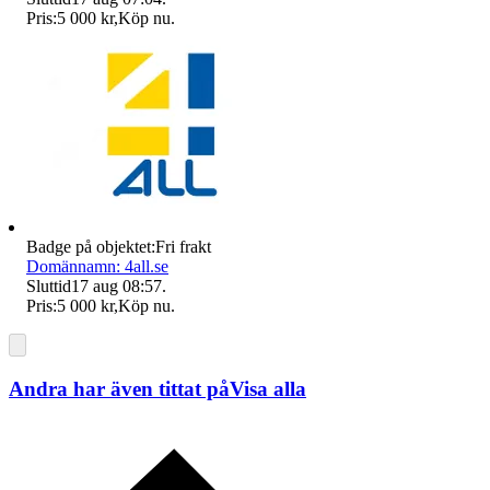
Pris:
5 000 kr
,
Köp nu
.
Badge på objektet:
Fri frakt
Domännamn: 4all.se
Sluttid
17 aug 08:57
.
Pris:
5 000 kr
,
Köp nu
.
Andra har även tittat på
Visa alla