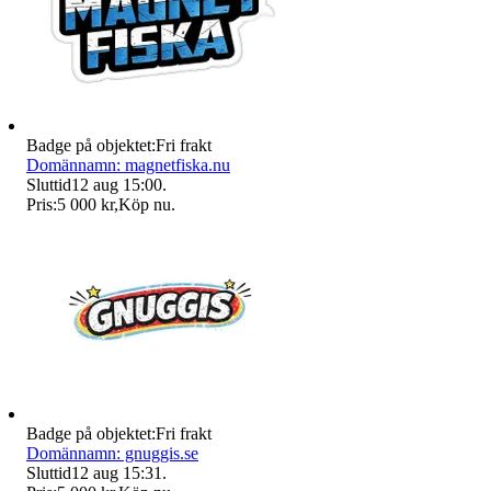
Badge på objektet:
Fri frakt
Domännamn: magnetfiska.nu
Sluttid
12 aug 15:00
.
Pris:
5 000 kr
,
Köp nu
.
Badge på objektet:
Fri frakt
Domännamn: gnuggis.se
Sluttid
12 aug 15:31
.