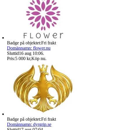
Badge på objektet:
Fri frakt
Domännamn: flower.nu
Sluttid
16 aug 10:06
.
Pris:
5 000 kr
,
Köp nu
.
Badge på objektet:
Fri frakt
Domännamn: dyrgrip.se
Sluttid
17 aug 07:04
.