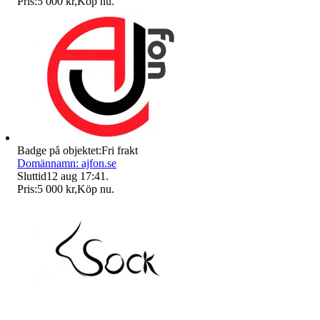
Pris:
5 000 kr
,
Köp nu
.
Badge på objektet:
Fri frakt
Domännamn: ajfon.se
Sluttid
12 aug 17:41
.
Pris:
5 000 kr
,
Köp nu
.