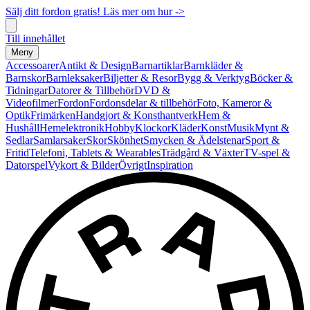
Sälj ditt fordon gratis! Läs mer om hur ->
Till innehållet
Meny
Accessoarer
Antikt & Design
Barnartiklar
Barnkläder &
Barnskor
Barnleksaker
Biljetter & Resor
Bygg & Verktyg
Böcker &
Tidningar
Datorer & Tillbehör
DVD &
Videofilmer
Fordon
Fordonsdelar & tillbehör
Foto, Kameror &
Optik
Frimärken
Handgjort & Konsthantverk
Hem &
Hushåll
Hemelektronik
Hobby
Klockor
Kläder
Konst
Musik
Mynt &
Sedlar
Samlarsaker
Skor
Skönhet
Smycken & Ädelstenar
Sport &
Fritid
Telefoni, Tablets & Wearables
Trädgård & Växter
TV-spel &
Datorspel
Vykort & Bilder
Övrigt
Inspiration