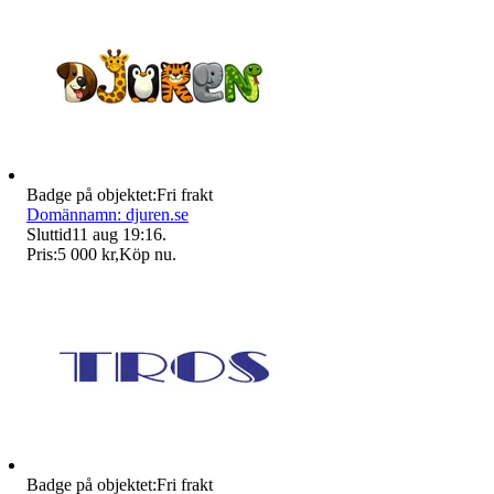
Badge på objektet:
Fri frakt
Domännamn: djuren.se
Sluttid
11 aug 19:16
.
Pris:
5 000 kr
,
Köp nu
.
Badge på objektet:
Fri frakt