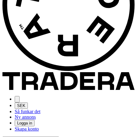
SEK
Så funkar det
Ny annons
Logga in
Skapa konto