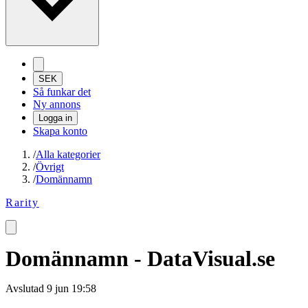
SEK
Så funkar det
Ny annons
Logga in
Skapa konto
/
Alla kategorier
/
Övrigt
/
Domännamn
Rarity
Domännamn - DataVisual.se
Avslutad
9 jun 19:58