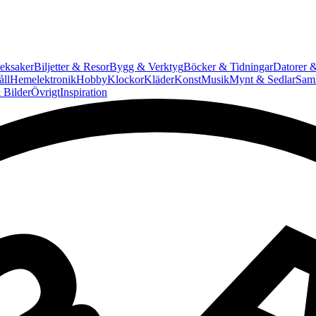
eksaker
Biljetter & Resor
Bygg & Verktyg
Böcker & Tidningar
Datorer &
ll
Hemelektronik
Hobby
Klockor
Kläder
Konst
Musik
Mynt & Sedlar
Saml
 Bilder
Övrigt
Inspiration