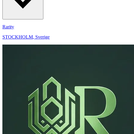
Rarity
STOCKHOLM
,
Sverige