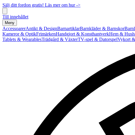
Sälj ditt fordon gratis! Läs mer om hur ->
Till innehållet
Meny
Accessoarer
Antikt & Design
Barnartiklar
Barnkläder & Barnskor
Barnl
Kameror & Optik
Frimärken
Handgjort & Konsthantverk
Hem & Hushå
Tablets & Wearables
Trädgård & Växter
TV-spel & Datorspel
Vykort &