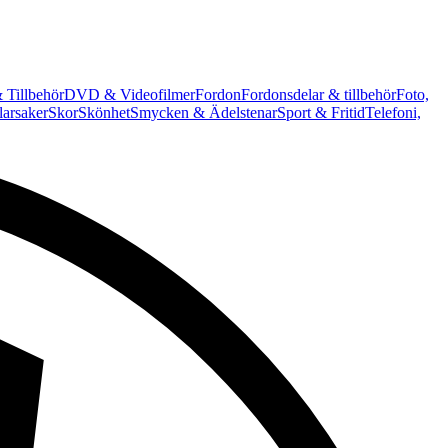
 Tillbehör
DVD & Videofilmer
Fordon
Fordonsdelar & tillbehör
Foto,
arsaker
Skor
Skönhet
Smycken & Ädelstenar
Sport & Fritid
Telefoni,