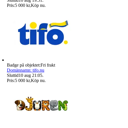
Sluttid
10 aug 19:51
.
Pris:
5 000 kr
,
Köp nu
.
Badge på objektet:
Fri frakt
Domännamn: tifo.nu
Sluttid
10 aug 21:05
.
Pris:
5 000 kr
,
Köp nu
.