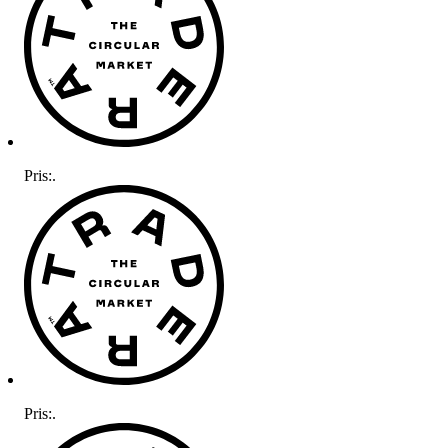
Pris:
.
Pris:
.