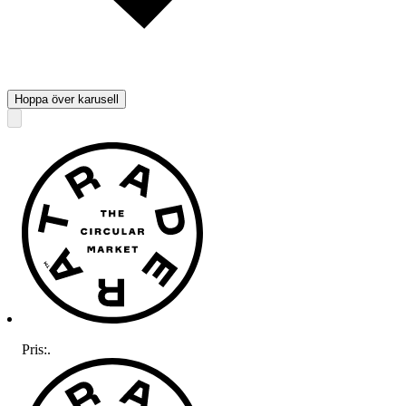
Hoppa över karusell
Pris:
.