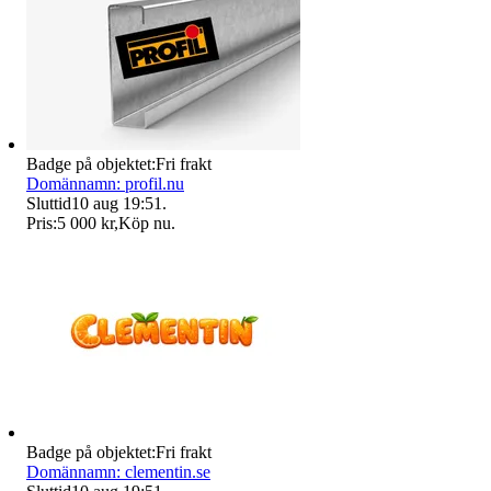
Badge på objektet:
Fri frakt
Domännamn: profil.nu
Sluttid
10 aug 19:51
.
Pris:
5 000 kr
,
Köp nu
.
Badge på objektet:
Fri frakt
Domännamn: clementin.se