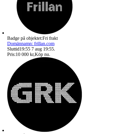
Badge på objektet:
Fri frakt
Domännamn: frillan.com
Sluttid
19:55
7 aug 19:55
.
Pris:
10 000 kr
,
Köp nu
.