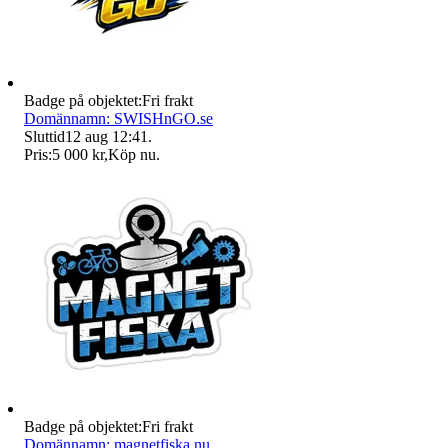
Badge på objektet:
Fri frakt
Domännamn: SWISHnGO.se
Sluttid
12 aug 12:41
.
Pris:
5 000 kr
,
Köp nu
.
Badge på objektet:
Fri frakt
Domännamn: magnetfiska.nu