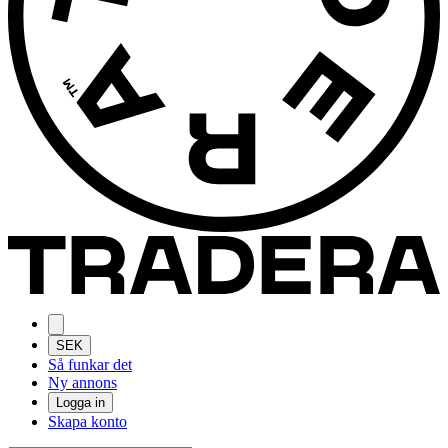
SEK
Så funkar det
Ny annons
Logga in
Skapa konto