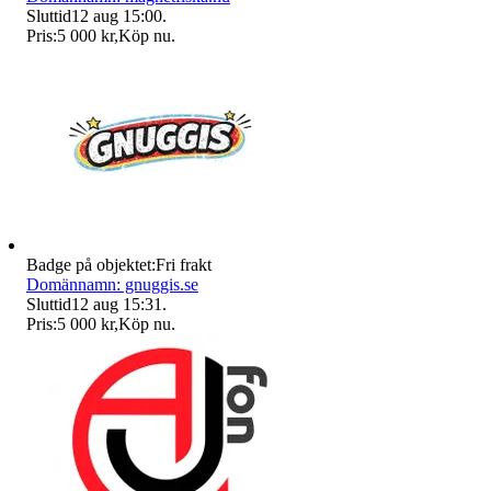
Sluttid
12 aug 15:00
.
Pris:
5 000 kr
,
Köp nu
.
Badge på objektet:
Fri frakt
Domännamn: gnuggis.se
Sluttid
12 aug 15:31
.
Pris:
5 000 kr
,
Köp nu
.