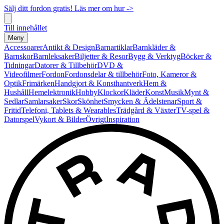
Sälj ditt fordon gratis! Läs mer om hur ->
Till innehållet
Meny
Accessoarer
Antikt & Design
Barnartiklar
Barnkläder &
Barnskor
Barnleksaker
Biljetter & Resor
Bygg & Verktyg
Böcker &
Tidningar
Datorer & Tillbehör
DVD &
Videofilmer
Fordon
Fordonsdelar & tillbehör
Foto, Kameror &
Optik
Frimärken
Handgjort & Konsthantverk
Hem &
Hushåll
Hemelektronik
Hobby
Klockor
Kläder
Konst
Musik
Mynt &
Sedlar
Samlarsaker
Skor
Skönhet
Smycken & Ädelstenar
Sport &
Fritid
Telefoni, Tablets & Wearables
Trädgård & Växter
TV-spel &
Datorspel
Vykort & Bilder
Övrigt
Inspiration