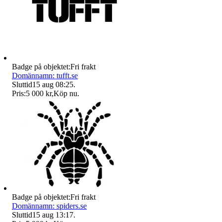
Badge på objektet:
Fri frakt
Domännamn: tufft.se
Sluttid
15 aug 08:25
.
Pris:
5 000 kr
,
Köp nu
.
Badge på objektet:
Fri frakt
Domännamn: spiders.se
Sluttid
15 aug 13:17
.