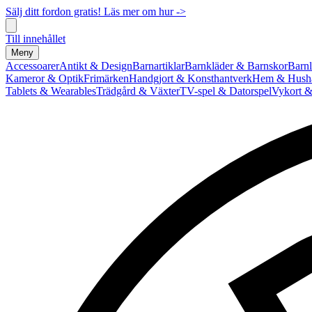
Sälj ditt fordon gratis! Läs mer om hur ->
Till innehållet
Meny
Accessoarer
Antikt & Design
Barnartiklar
Barnkläder & Barnskor
Barnl
Kameror & Optik
Frimärken
Handgjort & Konsthantverk
Hem & Hushå
Tablets & Wearables
Trädgård & Växter
TV-spel & Datorspel
Vykort &