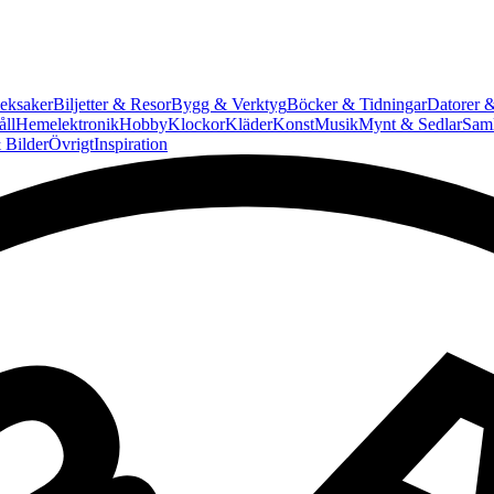
eksaker
Biljetter & Resor
Bygg & Verktyg
Böcker & Tidningar
Datorer &
ll
Hemelektronik
Hobby
Klockor
Kläder
Konst
Musik
Mynt & Sedlar
Saml
 Bilder
Övrigt
Inspiration