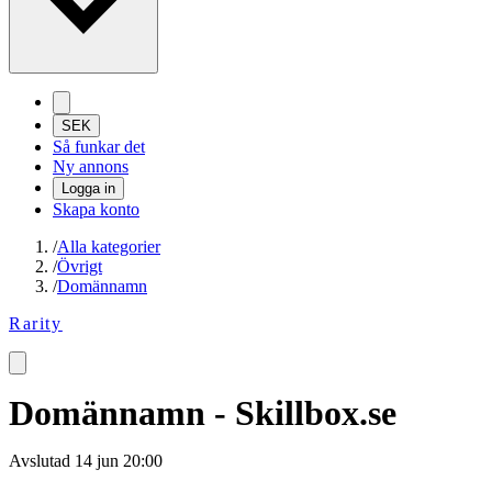
SEK
Så funkar det
Ny annons
Logga in
Skapa konto
/
Alla kategorier
/
Övrigt
/
Domännamn
Rarity
Domännamn - Skillbox.se
Avslutad
14 jun 20:00