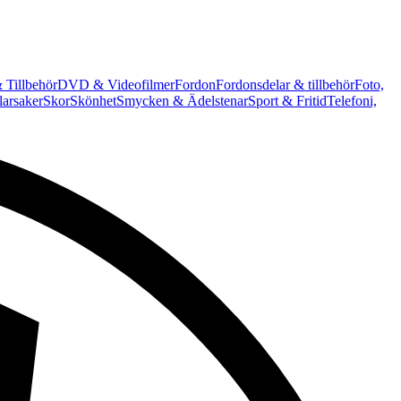
 Tillbehör
DVD & Videofilmer
Fordon
Fordonsdelar & tillbehör
Foto,
arsaker
Skor
Skönhet
Smycken & Ädelstenar
Sport & Fritid
Telefoni,