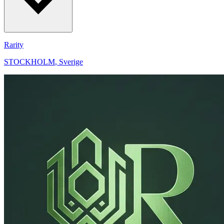
Rarity
STOCKHOLM
,
Sverige